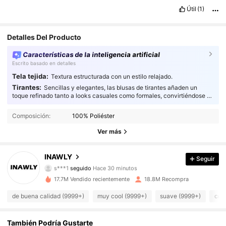
mientras
que
su
dise
ñ
o
mantiene
un
aspecto
impecable
Útil
(1)
incluso
despu
é
s
de
varios
usos
.
Detalles Del Producto
Características de la inteligencia artificial
Escrito basado en detalles
Tela tejida:
Textura estructurada con un estilo relajado.
Tirantes:
Sencillas y elegantes, las blusas de tirantes añaden un
toque refinado tanto a looks casuales como formales, convirtiéndose en
1.1M Seguidores
el complemento perfecto para cualquier guardarropa.
4.87
Composición:
100% Poliéster
1.1M Seguidores
4.87
Ver más
1.1M Seguidores
4.87
INAWLY
Seguir
s***1
seguido
Hace 30 minutos
1.1M Seguidores
4.87
17.7M Vendido recientemente
18.8M Recompra
de buena calidad (9999+)
muy cool (9999+)
suave (9999+)
como
1.1M Seguidores
4.87
1.1M Seguidores
4.87
También Podría Gustarte