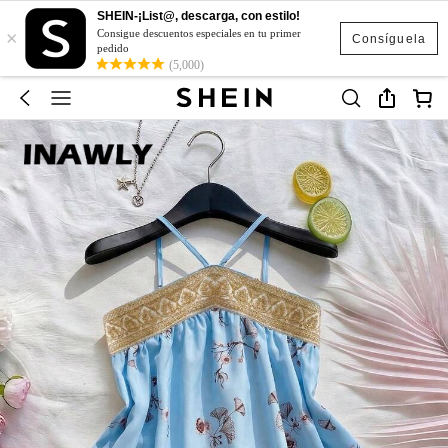
SHEIN-¡List@, descarga, con estilo!
×
Consigue descuentos especiales en tu primer
Consíguela
pedido
(5,000)