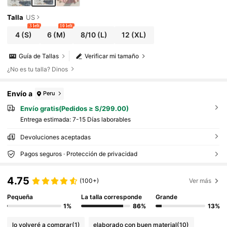
Talla
US
3 left
10 left
4
(S)
6
(M)
8/10
(L)
12
(XL)
Guía de Tallas
Verificar mi tamaño
¿No es tu talla? Dinos
Envío a
Peru
Envío gratis(Pedidos ≥ S/299.00)
Entrega estimada:
7-15 Días laborables
Devoluciones aceptadas
Pagos seguros · Protección de privacidad
4.75
(100+)
Ver más
Pequeña
La talla corresponde
Grande
1%
86%
13%
lo volveré a comprar
(1)
elaborado con buen material
(10)