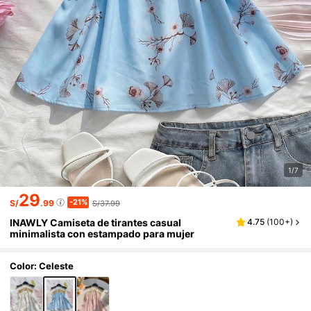
1/7
29
-21%
S/
.99
S/37.99
INAWLY Camiseta de tirantes casual
4.75
(
100+
)
minimalista con estampado para mujer
Color: Celeste