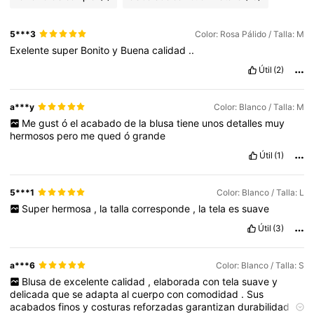
5***3
Color: Rosa Pálido / Talla: M
Exelente
super
Bonito
y
Buena
calidad
..
Útil
(2)
a***y
Color: Blanco / Talla: M
Me
gust
ó
el
acabado
de
la
blusa
tiene
unos
detalles
muy
hermosos
pero
me
qued
ó
grande
Útil
(1)
5***1
Color: Blanco / Talla: L
Super
hermosa
,
la
talla
corresponde
,
la
tela
es
suave
Útil
(3)
a***6
Color: Blanco / Talla: S
Blusa
de
excelente
calidad
,
elaborada
con
tela
suave
y
delicada
que
se
adapta
al
cuerpo
con
comodidad
.
Sus
acabados
finos
y
costuras
reforzadas
garantizan
durabilidad
,