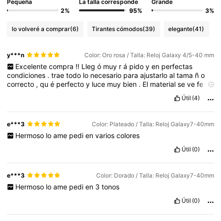
Pequeña
La talla corresponde
Grande
2%
95%
3%
lo volveré a comprar
(6)
Tirantes cómodos
(39)
elegante
(41)
y***n
Color: Oro rosa / Talla: Reloj Galaxy 4/5-40 mm
Excelente
compra
!!
Lleg
ó
muy
r
á
pido
y
en
perfectas
condiciones
.
trae
todo
lo
necesario
para
ajustarlo
al
tama
ñ
o
correcto
,
qu
é
perfecto
y
luce
muy
bien
.
El
material
se
ve
fe
calidad
y
el
color
es
justo
el
qu
é
se
ofrece
,
en
mi
caso
,
Oro
Útil
(4)
rosa
.
e***3
Color: Plateado / Talla: Reloj Galaxy7-40mm
Hermoso
lo
ame
pedi
en
varios
colores
Útil
(0)
e***3
Color: Dorado / Talla: Reloj Galaxy7-40mm
Hermoso
lo
ame
pedi
en
3
tonos
Útil
(0)