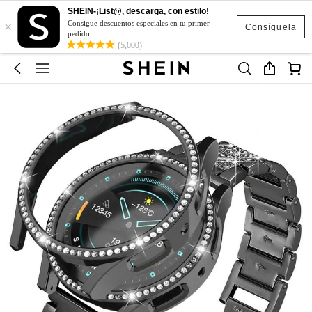
SHEIN-¡List@, descarga, con estilo!
×
Consigue descuentos especiales en tu primer
Consíguela
pedido
(5,000)