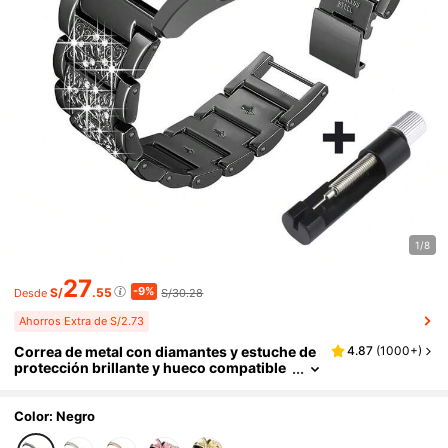
1/8
27
-9%
S/
.55
S/30.28
Desde
Ahorros Extra de S/2.73
Correa de metal con diamantes y estuche de
4.87
(
1000+
)
protección brillante y hueco compatible
con Samsung Galaxy Watch 4, 5, 6 y 7 se
ries de 40/44mm, que muestra una combina
ción elegante y con estilo de correa y estuch
Color: Negro
e protector para mujeres