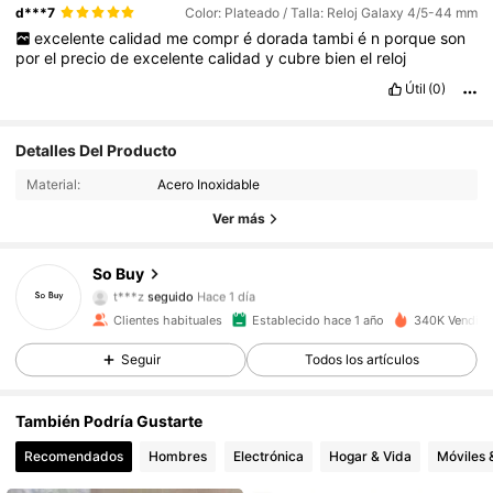
d***7
Color: Plateado / Talla: Reloj Galaxy 4/5-44 mm
excelente
calidad
me
compr
é
dorada
tambi
é
n
porque
son
por
el
precio
de
excelente
calidad
y
cubre
bien
el
reloj
Útil
(0)
4.6K Seguidores
4.89
Detalles Del Producto
Material:
Acero Inoxidable
4.6K Seguidores
4.89
Ver más
4.6K Seguidores
4.89
So Buy
t***z
seguido
Hace 1 día
4.6K Seguidores
4.89
Clientes habituales
Establecido hace 1 año
340K Vendido
Seguir
Todos los artículos
4.6K Seguidores
4.89
También Podría Gustarte
4.6K Seguidores
4.89
Recomendados
Hombres
Electrónica
Hogar & Vida
Móviles 
4.6K Seguidores
4.89