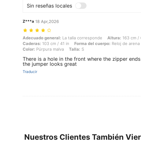
Sin reseñas locales
Z***a
18 Apr,2026
Adecuado general: La talla corresponde, Altura: 163 cm / 64 in, Peso:
Adecuado general:
La talla corresponde
Altura:
163 cm / 
Caderas:
103 cm / 41 in
Forma del cuerpo:
Reloj de arena
Color:
Púrpura malva
Talla:
S
There is a hole in the front where the zipper ends
the jumper looks great
Traducir
Nuestros Clientes También Vie