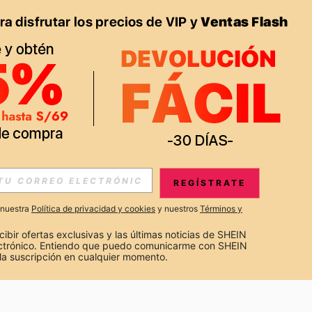
APP
S EXCLUSIVAS, PROMOCIONES Y NOTICIAS DE SHEIN
REGÍSTRATE
Suscribir
a nuestra
Política de privacidad y cookies
y nuestros
Términos y
Suscribirte
cibir ofertas exclusivas y las últimas noticias de SHEIN 
ectrónico. Entiendo que puedo comunicarme con SHEIN 
la suscripción en cualquier momento.
Suscribir