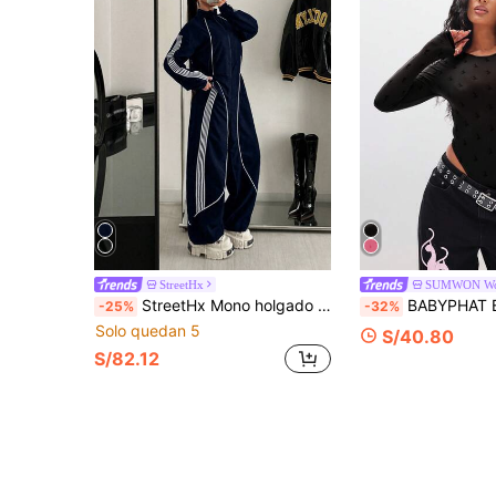
StreetHx
SUMWON W
StreetHx Mono holgado de manga larga con cremallera y bloques de color para mujer
BABYPHAT Body de manga larga con malla acolchada, escote r
-25%
-32%
Solo quedan 5
S/40.80
S/82.12