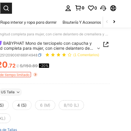
0
0
a. Press Enter to select.
Ropa interior y ropa para dormir
Bisutería Y Accesorios
Zapatos
H
BABYPHAT Mono de terciopelo con capucha y longitud completa para mujer, con cierre delantero de cremallera y cordón ajustable en la cintura para uso casual en casa
BABYPHAT Mono de terciopelo con capucha y
ud completa para mujer, con cierre delantero de
lera y cordón ajustable en la cintura para uso
z251209006166914948
(1 Comentarios)
 en casa
20
.72
S/150.89
-20%
ICE AND AVAILABILITY
 de tiempo limitado
US Talla
S)
4 (S)
6 (M)
8/10 (L)
XL)
a de Tallas