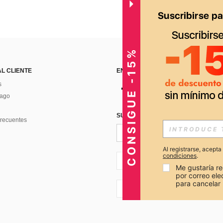
CONSIGUE -15%
AL CLIENTE
ENCUÉNTRANOS EN
s
Pago
SUSCRÍBETE PARA RECIBIR OFERTA
recuentes
Al registrarse, acept
condiciones
.
PE + 51
Me gustaría re
por correo el
para cancelar 
PE + 51