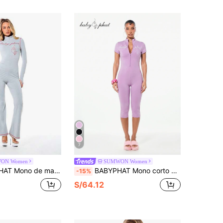
7
ON Women
SUMWON Women
llo alto y cremallera, pierna acampanada, con detalle de estampado frontal para mujer
BABYPHAT Mono corto con cremallera, cuello alto y mangas cortas con logo en estilo de escritura
-15%
S/64.12