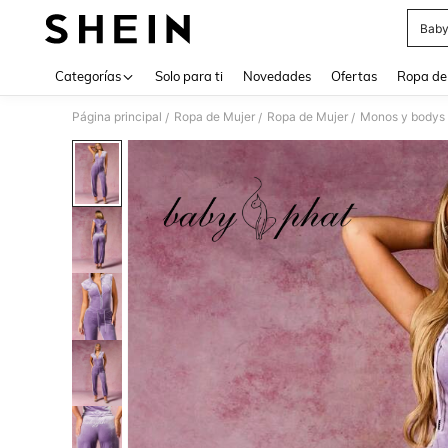
Baby
Use up 
Categorías
Solo para ti
Novedades
Ofertas
Ropa de
Página principal
Ropa de Mujer
Ropa de Mujer
Monos y bodys 
/
/
/