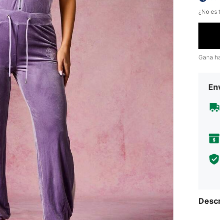
¿No es t
Gana h
Env
Descr