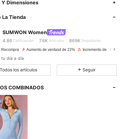
s Y Dimensiones
4.86
7.6K
869K
4.86
7.6K
869K
 La Tienda
4.86
7.6K
869K
4.86
7.6K
869K
SUMWON Women
4.86
7.6K
869K
Calificación
Artículos
Seguidores
4.86
7.6K
869K
 Recompra
Aumento de ventasd de 22%
Incremento de seguidores de 15
 tu día a día
4.86
7.6K
869K
4.86
7.6K
869K
Todos los artículos
Seguir
4.86
7.6K
869K
LOS COMBINADOS
4.86
7.6K
869K