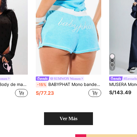
7
omen
SUMWON Women
#Envuelt
edondo y abertura alta en la pierna, para usar en capas
BABYPHAT Mono bandeau de tela de toalla de rizo con logotipo bordado y cintura con cordón, para vacaciones de verano
-15%
S/143.49
S/77.23
Ver Más