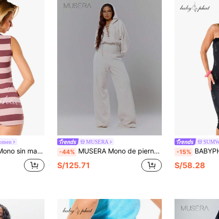
omen
MUSERA
SUMW
a frontal y detalle de logo para un estilo casual de verano
MUSERA Mono de pierna ancha con escote en pico y cintura ceñida con cordones, ropa de calle, chica cool, sexy y casual para invierno, primavera y verano
BABYPHAT Mono sin tirantes con cuello de enc
-44%
-15%
S/125.71
S/58.28