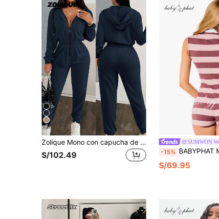
8
Zolique Mono con capucha de unicolor, cremallera y manga larga con cordón
SUMWON W
BABYPHAT Mono sin mangas con cuello polo a rayas, con cremaller
-15%
S/102.49
S/69.95