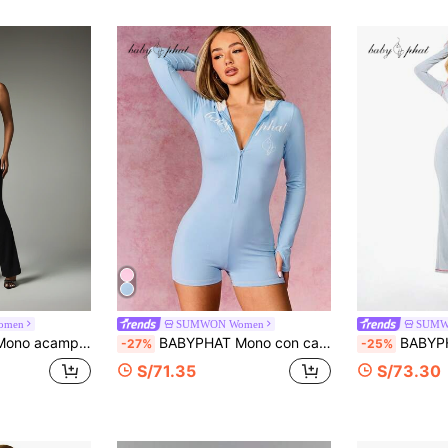
omen
SUMWON Women
SUMW
la parte delantera y trasera, mono de una pieza de largo completo
BABYPHAT Mono con capucha de jersey con cremallera frontal, de manga larga, mono informal para estar en casa
BABYPHAT Mono de manga larga con cue
-27%
-25%
S/71.35
S/73.30