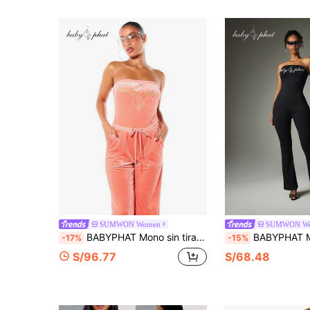
SUMWON Women
SUMWON W
BABYPHAT Mono sin tirantes de terciopelo con pantalones palazzo de pierna ancha y cintura con cordón, ropa de estar en casa casual para primavera y verano
BABYPHAT Mono acampanado sin tirantes con estampado de logotipo en 
-17%
-15%
S/96.77
S/68.48