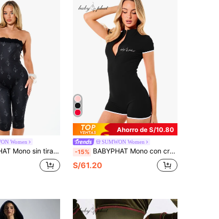
Ahorro de S/10.80
ON Women
SUMWON Women
aje y estampado abstracto de figuras, longitud capri, ajuste ceñido para fiesta y salida nocturna
BABYPHAT Mono con cremallera frontal de estilo retro con mangas cortas y detalles de ribete blanco en contraste
-15%
S/61.20