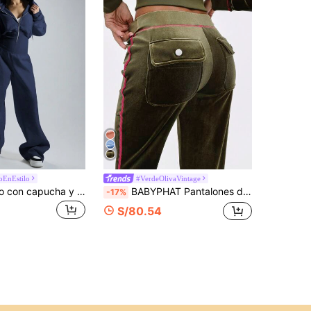
oEnEstilo
#VerdeOlivaVintage
MUSERA Mono con capucha y cremallera, cintura ceñida, relajado, informal, cápsula de armario básico, ajuste casual para uso diario, invierno, aeropuerto, azul marino, cremallera, primavera, verano
BABYPHAT Pantalones de chándal de terciopelo lujosos con detalles de rayas laterales, cintura alta, pantalones informales de pierna ancha para estar cómodo en otoño e invierno
-17%
S/80.54