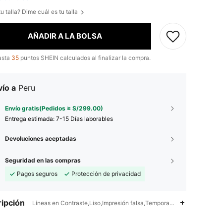
u talla? Dime cuál es tu talla
AÑADIR A LA BOLSA
asta
35
puntos SHEIN calculados al finalizar la compra.
ío a
Peru
Envío gratis(Pedidos ≥ S/299.00)
Entrega estimada:
7-15 Días laborables
Devoluciones aceptadas
Seguridad en las compras
Pagos seguros
Protección de privacidad
ipción
Líneas en Contraste,Liso,Impresión falsa,Temporada de graduación