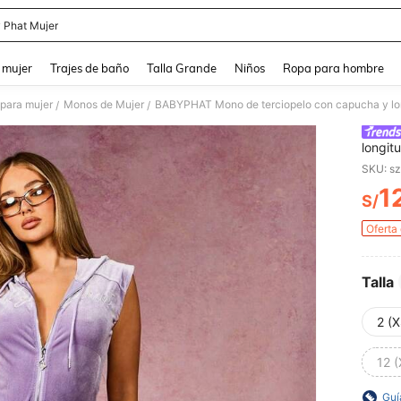
 Phat Mujer
and down arrow keys to navigate search Búsqueda reciente and Busca y Encuentr
 mujer
Trajes de baño
Talla Grande
Niños
Ropa para hombre
para mujer
Monos de Mujer
/
/
longit
cremal
SKU: s
casual
1
S/
PR
Oferta
Talla
2 (X
12 (
Guí