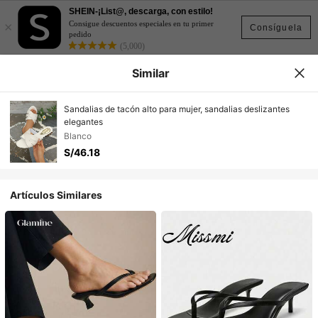
SHEIN-¡List@, descarga, con estilo!
×
Consigue descuentos especiales en tu primer
Consíguela
pedido
(5,000)
Similar
Sandalias de tacón alto para mujer, sandalias deslizantes
elegantes
Blanco
S/46.18
Artículos Similares