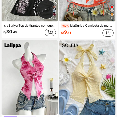
24
19
IslaSuriya Top de tirantes con cuello halter y lazo, estampado floral con cuentas hechas a mano y estampado de lámina de tinta blanca para mujer
IslaSuriya Camiseta de mujer con estampado rosa 2 en 1, estilo sexy Y2K, adecuada para ocasiones como islas, playas, vacaciones, festivales de música y fiestas.
-50%
30
9
S/
.49
S/
.75