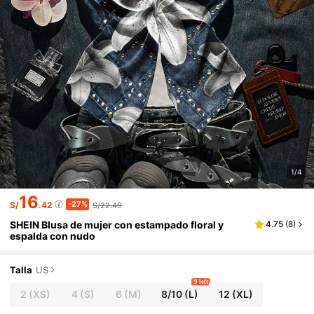
1/4
16
-27%
S/
.42
S/22.49
SHEIN Blusa de mujer con estampado floral y
4.75
(
8
)
espalda con nudo
Talla
US
9 left
2
(XS)
4
(S)
6
(M)
8/10
(L)
12
(XL)