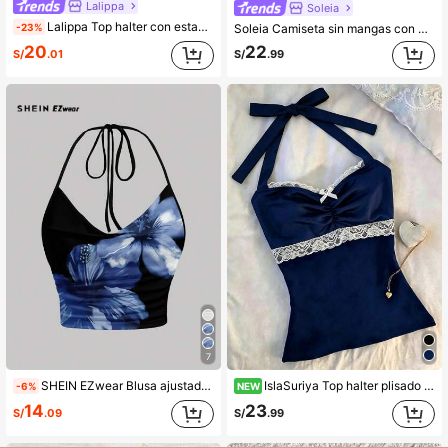
Lalippa
Soleia
Lalippa Top halter con estampado floral y detalle de nudo, para usar de vacaciones
-23%
Soleia Camiseta sin mangas con escote halter, espalda abierta, dobladillo con abertura y lazo, de estilo sexy y a la moda
20
22
S/
.01
S/
.99
7
SHEIN EZwear Blusa ajustada con estampado floral azul, cuello drapeado, nudo delantero, estilo minimalista casual, adecuada para vacaciones, playa, viaje de chicas en primavera, regreso a la escuela
IslaSuriya Top halter plisado con lazo de encaje en contraste para mujer
NEW
-6%
14
23
S/
.09
S/
.99