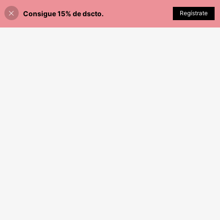
Consigue 15% de dscto.
Regístrate
¡27% DE DESCUENTO!
AÑADIR A LA BOLSA
4
IslaSuriya Camiseta de tirantes finos con estampado floral elegante para mujer en verano
IslaSuriya Top de tirantes con cuello halter y espalda con lazo con estampado floral para mujer
-20%
#5 Más vendidos
en Gráfico Camisetas sin mangas y camisetas sin ma
15
S/
.99
90+ vendidos
25
S/
.99
Estimado