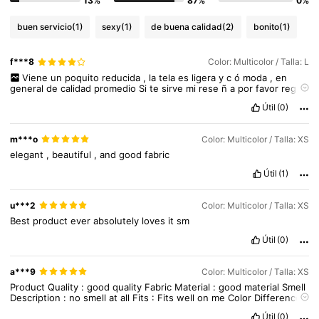
13%
87%
0%
buen servicio
(1)
sexy
(1)
de buena calidad
(2)
bonito
(1)
f***8
Color: Multicolor / Talla: L
Viene
un
poquito
reducida
,
la
tela
es
ligera
y
c
ó
moda
,
en
general
de
calidad
promedio
Si
te
sirve
mi
rese
ñ
a
por
favor
reg
á
lame
un
like
Útil
(0)
m***o
Color: Multicolor / Talla: XS
elegant
,
beautiful
,
and
good
fabric
Útil
(1)
u***2
Color: Multicolor / Talla: XS
Best
product
ever
absolutely
loves
it
sm
Útil
(0)
a***9
Color: Multicolor / Talla: XS
1.1M Seguidores
4.87
Product
Quality
:
good
quality
Fabric
Material
:
good
material
Smell
Description
:
no
smell
at
all
Fits
:
Fits
well
on
me
Color
Difference
:
Exact
color
as
what
the
seller
described
Service
:
good
service
,
1.1M Seguidores
4.87
Útil
(0)
will
definitely
buy
again
and
again
.