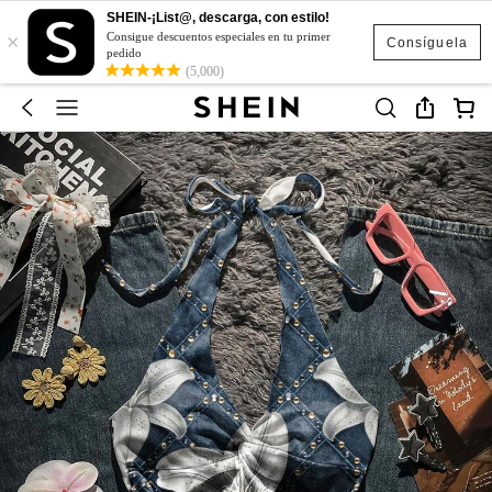
SHEIN-¡List@, descarga, con estilo!
×
Consigue descuentos especiales en tu primer
Consíguela
pedido
(5,000)