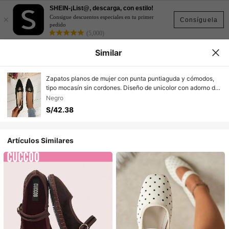
SHEIN-¡List@, descarga, con estilo!
×
Consigue descuentos especiales en tu primer
Consíguela
pedido
(5,000)
Similar
Zapatos planos de mujer con punta puntiaguda y cómodos,
tipo mocasín sin cordones. Diseño de unicolor con adorno de
cabeza de leopardo, adecuados para el trabajo, el transporte,
Negro
el hogar y la escuela
S/42.38
Artículos Similares