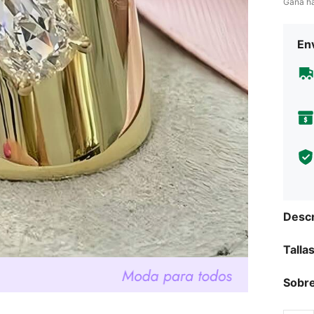
Gana h
Env
Descr
Talla
Sobre