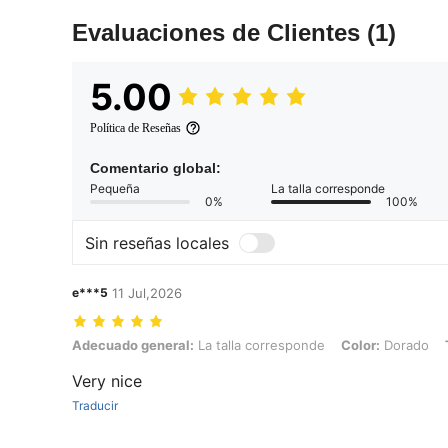
Evaluaciones de Clientes
(1)
5.00
Política de Reseñas
Comentario global:
Pequeña
La talla corresponde
0%
100%
Sin reseñas locales
e***5
11 Jul,2026
Adecuado general: La talla corresponde, Color: Dorado, Talla: 6
Adecuado general:
La talla corresponde
Color:
Dorado
Very nice
Traducir