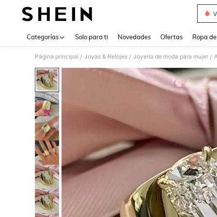
V
Use up 
Categorías
Solo para ti
Novedades
Ofertas
Ropa de
Página principal
Joyas & Relojes
Joyería de moda para mujer
A
/
/
/