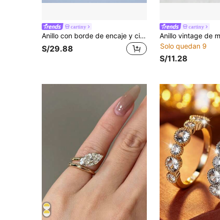
cartiny
cartiny
Anillo con borde de encaje y circonita azul microincrustada de estilo europeo y americano para mujer
Solo quedan 9
S/29.88
S/11.28