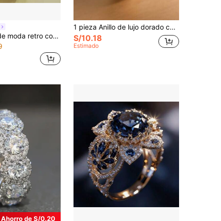
1 pieza Anillo de lujo dorado con circonita cúbica brillante, anillo declarativo para mujeres para fiesta, banquete, boda, regalo del festival y regalo del Día de San Valentín
Anillo de lujo de moda retro con textura de espiga de trigo dorada y circonita incrustada para mujeres
S/10.18
9
Estimado
Ahorro de S/0.20