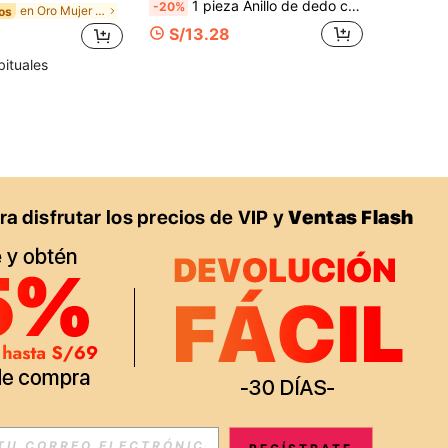
1 pieza Anillo de dedo con cadena floral elegante, adecuado para boda, banquete y accesorio de fiesta para mujeres
-20%
en Oro Mujer Anillo Único
os
S/13.28
bituales
APP
S EXCLUSIVAS, PROMOCIONES Y NOTICIAS DE SHEIN