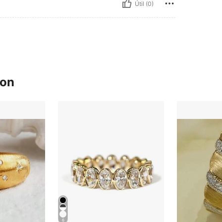
Útil (0)
ron
6