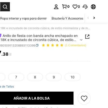
0
0
a. Press Enter to select.
Ropa interior y ropa para dormir
Bisutería Y Accesorios
Zapatos
H
Anillo de fiesta con banda ancha enchapado en oro de 18K e incrustado de circonita cúbica, de estilo minimalista y de moda para mujer
Anillo de fiesta con banda ancha enchapado en
 18K e incrustado de circonita cúbica, de estilo
lista y de moda para mujer
j260509113208893113399
(1 Comentarios)
7
.38
ICE AND AVAILABILITY
7
8
9
10
a de Tallas
AÑADIR A LA BOLSA