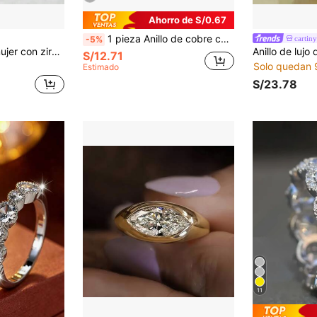
Ahorro de S/0.67
1 pieza Anillo de cobre chapado en oro de 14K con diamantes engastados en óvalo, estilo europeo y americano INS, anillo de banda de lujo versátil, diseño de nicho de joyería de alta gama para mujeres
cartiny
-5%
Anillo vintage de mujer con zirconia estrellada minimalista, chapado en oro de 18K cepillado
S/12.71
Solo quedan 
Estimado
S/23.78
11