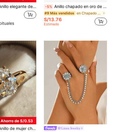
 mujer, adecuado para boda, compromiso, aniversario, fiesta, Día de San Valentín y otras ocasiones.
Anillo chapado en oro de 14K, incrustado con circonita cúbica sintética, diseño elegante, perfecto para anillo de boda, regalo de aniversario o joyería de cumpleaños
-5%
en Chapado en oro de 14K Anillos De Mujer
#9 Más vendidos
S/13.76
bituales
Estimado
Ahorro de S/0.53
ta cúbica, joyería de mujer, estilo Ins, anillo de acero inoxidable, regalo exquisito, anillo elegante, uso diario
Linna Jewelry