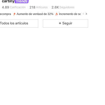
4.89
218
2.6K
cartiny
4.89
218
2.6K
Calificación
Artículos
Seguidores
4.89
218
2.6K
ecompra
Aumento de ventasd de 32%
Incremento de seguidores de 27%
4.89
218
2.6K
Todos los artículos
Seguir
4.89
218
2.6K
4.89
218
2.6K
4.89
218
2.6K