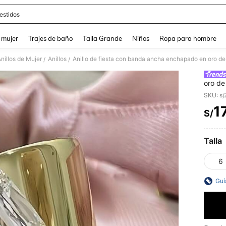
estidos
and down arrow keys to navigate search Búsqueda reciente and Busca y Encuentr
 mujer
Trajes de baño
Talla Grande
Niños
Ropa para hombre
nillos de Mujer
Anillos
/
/
oro de
minima
SKU: s
1
S/
PR
Talla
6
Guí