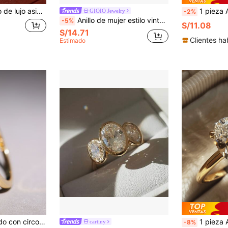
illo elegante, joyería versátil para mujeres, adecuado para oficina y fiesta
1 pieza Anillo elegante de circonita cúbica, para
GIOIO Jewelry
-2%
Anillo de mujer estilo vintage francés minimalista chapado en oro de 18K con circonita, joyería bohemia
-5%
S/11.08
S/14.71
Clientes ha
Estimado
 cúbica elegante y de moda
1 pieza Anillo de mujer chapado en oro de 18K con circoni
cartiny
-8%