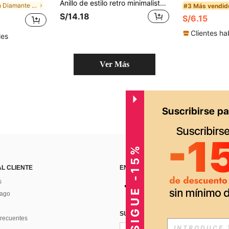
Anillo de estilo retro minimalista con forma de huevo de ganso y circonita cúbica enchapado en oro de 18K para mujeres
en Diamante de imitación Anillos De Mujer
#3 Más vendid
S/14.18
S/6.15
Clientes ha
les
Ver Más
CONSIGUE -15%
AL CLIENTE
ENCUÉNTRANOS EN
s
Pago
SUSCRÍBETE PARA RECIBIR OFERTA
recuentes