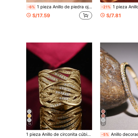
1 pieza Anillo de piedra ojo de caballo chapado en cobre y oro de 14K, diseño de banda espiral de estilo de lujo INS, anillo versátil de alta gama para mujer, joyería de calidad
1 pieza Anillo de lujo asimétrico redondo con cuentas, diseño de arreglo continuo, an
-6%
-21%
S/17.59
S/7.81
14
21
1 pieza Anillo de circonita cúbica elegante, regalo del Día de San Valentín para mujeres, adecuado para bodas, compromisos, aniversarios y ocasiones de fiesta
Anillo decorado con circonita
-5%