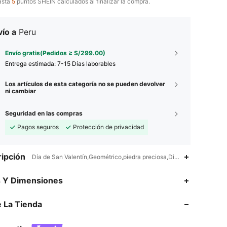
asta
5
puntos SHEIN calculados al finalizar la compra.
ío a
Peru
Envío gratis(Pedidos ≥ S/299.00)
Entrega estimada:
7-15 Días laborables
Los artículos de esta categoría no se pueden devolver
ni cambiar
Seguridad en las compras
Pagos seguros
Protección de privacidad
ipción
Día de San Valentín,Geométrico,piedra preciosa,Diamante de imitaci
s Y Dimensiones
4.89
218
2.6K
4.89
218
2.6K
 La Tienda
4.89
218
2.6K