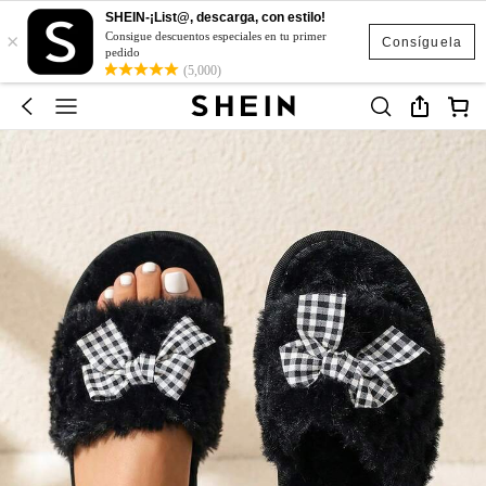
SHEIN-¡List@, descarga, con estilo!
×
Consigue descuentos especiales en tu primer
Consíguela
pedido
(5,000)