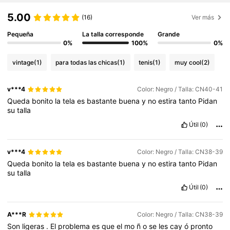
5.00
(16)
Ver más
Pequeña
La talla corresponde
Grande
0%
100%
0%
vintage
(1)
para todas las chicas
(1)
tenis
(1)
muy cool
(2)
v***4
Color: Negro / Talla: CN40-41
Queda
bonito
la
tela
es
bastante
buena
y
no
estira
tanto
Pidan
su
talla
Útil
(0)
v***4
Color: Negro / Talla: CN38-39
Queda
bonito
la
tela
es
bastante
buena
y
no
estira
tanto
Pidan
su
talla
Útil
(0)
A***R
Color: Negro / Talla: CN38-39
Son
ligeras
.
El
problema
es
que
el
mo
ñ
o
se
les
cay
ó
pronto