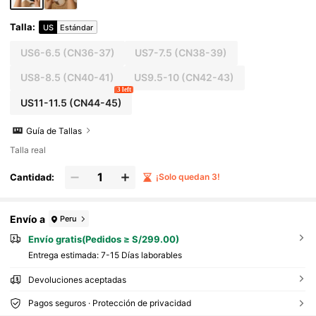
Talla
:
US
Estándar
US6-6.5
(CN36-37)
US7-7.5
(CN38-39)
US8-8.5
(CN40-41)
US9.5-10
(CN42-43)
3 left
US11-11.5
(CN44-45)
Guía de Tallas
Talla real
Cantidad:
¡Solo quedan 3!
Envío a
Peru
Envío gratis(Pedidos ≥ S/299.00)
Entrega estimada:
7-15 Días laborables
Devoluciones aceptadas
Pagos seguros · Protección de privacidad