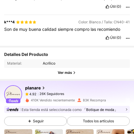
Útil
(0)
k***4
Color: Blanco / Talla: CN40-41
Son
de
muy
buena
calidad
siempre
compro
las
recomiendo
Útil
(0)
26K Seguidores
4.92
Detalles Del Producto
26K Seguidores
4.92
Material:
Acrílico
26K Seguidores
4.92
Ver más
26K Seguidores
4.92
planare
26K Seguidores
4.92
m***2
seguido
Hace 3 horas
26K Seguidores
4.92
410K Vendido recientemente
83K Recompra
26K Seguidores
4.92
Esta tienda está seleccionada como
「Botique de moda」
26K Seguidores
4.92
Seguir
Todos los artículos
26K Seguidores
4.92