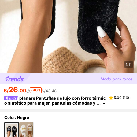
1/11
26
S/
.09
-40%
S/43.48
planare Pantuflas de lujo con forro térmic
5.00
(
16
)
o sintético para mujer, pantuflas cómodas y
antideslizantes para interiores con decoraci
ón de lazo a cuadros, adecuadas para otoño/invi
erno
Color: Negro