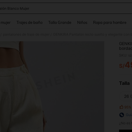
alón Blanco Mujer
and down arrow keys to navigate search Búsqueda reciente and Busca y Encuentr
 mujer
Trajes de baño
Talla Grande
Niños
Ropa para hombre
pantalones de traje de mujer
GENKIRA Pantalón recto suelto y elegante con bo
/
/
GENKIR
bordad
SKU: s
4
S/
PR
Talla
26 
95%
Guí
¿No es t