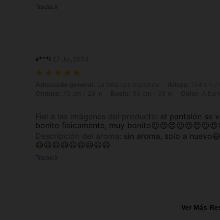
Traducir
a***i
27 Jul,2024
Adecuado general: La talla corresponde, Altura: 154 cm / 61 in, Peso: 
Adecuado general:
La talla corresponde
Altura:
154 cm / 
Cintura:
70 cm / 28 in
Busto:
96 cm / 38 in
Color:
Albar
Fiel a las imágenes del producto
:
el pantalón se 
bonito físicamente, muy bonito😍😍😍😍😍😍😍😍
Descripción del aroma
:
sin aroma, solo a nuevo
😃😃😃😃😃😃😃😃😃
Traducir
Ver Más Re