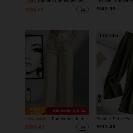
Radiana Pantalones anchos de cintura alta casuales con lunares marrones para mujer, versátiles y a juego, de estilo retro, adecuados para ir al trabajo, salidas casuales, compras, reuniones, vacaciones, playa, citas, festivales de música y fiestas
-50%
S/49.99
S/35.25
27
16
Ahorro de S/6.04
Pantalones de mujer elegantes de cintura alta con pliegues y pierna ancha, pantalones de traje casuales para oficina y desplazamientos con bolsillos, caída fluida, otoño
-8%
¡Últimos 3 días
S/63.49
S/69.45