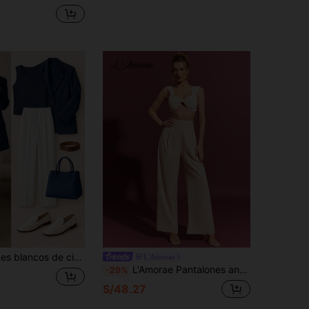
minimalista, estilo Y2K para ir al trabajo, cómodos y de corte slim versátil (accesorios no incluidos)
L'Amorae
L'Amorae Pantalones anchos elegantes con cremallera, de uso simple y fashionable para el día a día
-29%
S/48.27