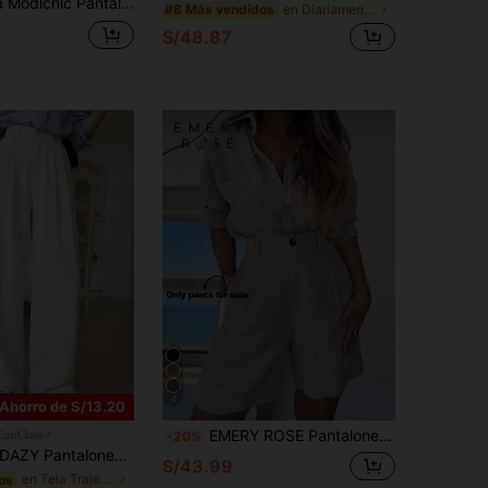
 traje de mujer con corte slim y vuelo, de estilo minimalista y versátil
en Diariamente Pantalones de traje de mujer
#8 Más vendidos
S/48.87
4
Ahorro de S/13.20
EMERY ROSE Pantalones cortos sueltos y casuales de lino con bolsillos plisados y unicolor para mujer
aConClase
-20%
AZY Pantalones de vestir casuales de unicolor con pliegues y pierna recta, ropa delgada para otoño/invierno, atuendo de negocios
S/43.99
en Tela Trajes De Mujer
os