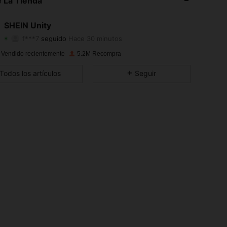
 La Tienda
4.89
33K
544K
SHEIN Unity
f***7
seguido
Hace 30 minutos
4.89
33K
544K
Calificación
Artículos
Seguidores
 Vendido recientemente
5.2M Recompra
4.89
33K
544K
Todos los artículos
Seguir
4.89
33K
544K
4.89
33K
544K
4.89
33K
544K
4.89
33K
544K
4.89
33K
544K