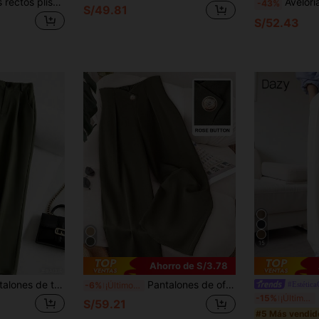
Easowa Pantalones rectos plisados de unicolor simples y regulares para mujer en otoño/invierno
Aveloria Modichic Pantalones de
-43%
S/49.81
S/52.43
15
Ahorro de S/3.78
Franclia Petite Pantalones de traje casuales holgados con bolsillos y pliegues de unicolor para mujeres, para mujeres de talla pequeña
Pantalones de oficina de unicolor con botones, tela plisada, decoración de cremallera, estilo vintage militar verde, botón de camelia de metal, otoño/invierno primavera otoño
#Estétic
-6%
¡Últimos 3 días
D
-15%
¡Últimos 3 días
S/59.21
#5 Más vendid