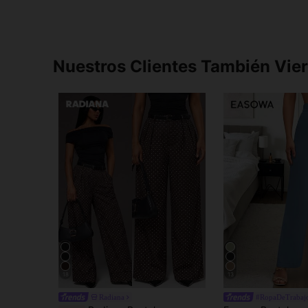
Nuestros Clientes También Vie
18
13
Radiana
#RopaDeTrabajo