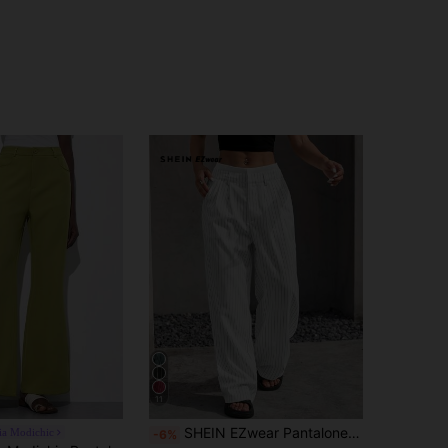
11
SHEIN EZwear Pantalones de traje de pierna ancha y cintura alta a rayas para otoño/invierno
ia Modichic
-6%