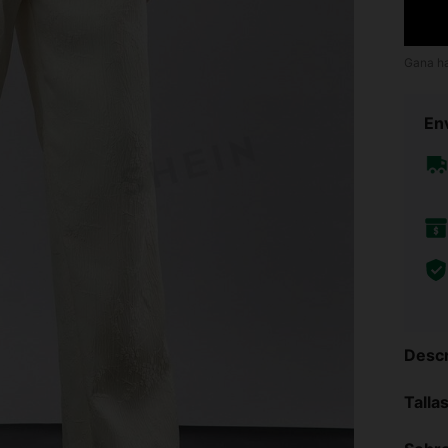
Gana h
Env
Descr
Talla