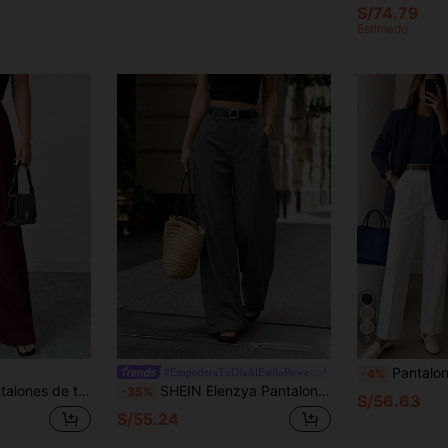
S/74.79
Estimado
9
Pantalones blancos de cintura alta para mujer, moda 
#EmpoderaTuDíaAlEstiloPowerMom
-4%
cintura asimétrico y decoración metálica para mujer, para otoño
SHEIN Elenzya Pantalones de traje para mujer de verano, casual de negocios, estilo francés romántico, gris oscuro, drapeados, cintura alta, efecto adelgazante, corte 3D, versátiles para oficina y desplazamientos
-35%
S/56.63
S/55.24