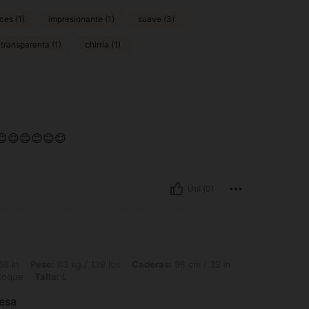
ces (1)
impresionante (1)
suave (3)
 transparenta (1)
chirría (1)
😊😊😊😊😊😊
Útil (0)
63 kg / 139 lbs, Caderas: 98 cm / 39 in, Busto: 93 cm / 37 in, Cintura: 78 cm / 31 
66 in
Peso:
63 kg / 139 lbs
Caderas:
98 cm / 39 in
coque
Talla:
L
esa