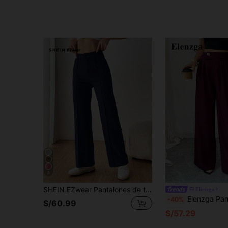
8
SHEIN EZwear Pantalones de traje azul marino sencillos y casuales para mujer en otoño/invierno
Elenzga
Elenzga Pantalones de traje de unicolor elegantes con diseño de 
-40%
S/60.99
S/57.29