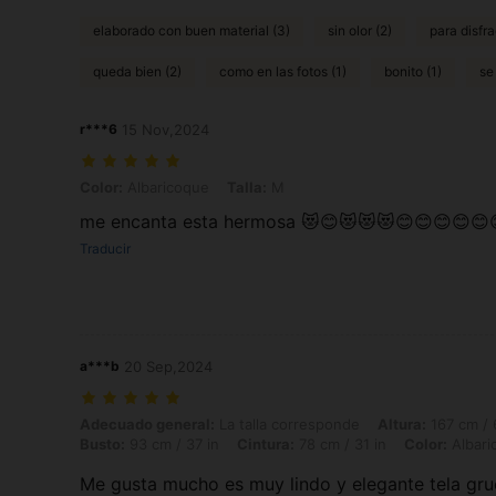
elaborado con buen material (3)
sin olor (2)
para disfra
queda bien (2)
como en las fotos (1)
bonito (1)
se
r***6
15 Nov,2024
Color: Albaricoque, Talla: M
Color:
Albaricoque
Talla:
M
me encanta esta hermosa 😻😊😻😻😻😊😊😊😊😊
Traducir
a***b
20 Sep,2024
Adecuado general: La talla corresponde, Altura: 167 cm / 66 in, Peso: 
Adecuado general:
La talla corresponde
Altura:
167 cm / 
Busto:
93 cm / 37 in
Cintura:
78 cm / 31 in
Color:
Albari
Me gusta mucho es muy lindo y elegante tela gru