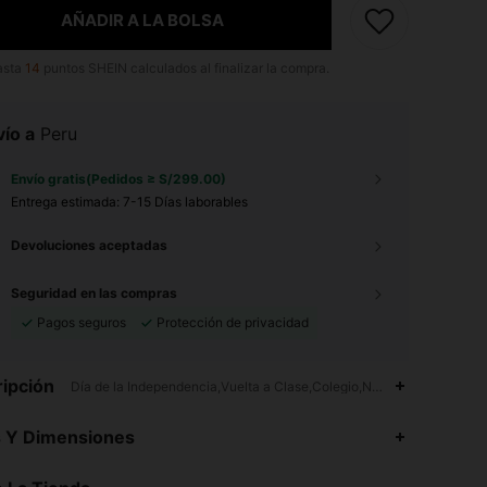
AÑADIR A LA BOLSA
asta
14
puntos SHEIN calculados al finalizar la compra.
ío a
Peru
Envío gratis(Pedidos ≥ S/299.00)
Entrega estimada:
7-15 Días laborables
Devoluciones aceptadas
Seguridad en las compras
Pagos seguros
Protección de privacidad
ipción
Día de la Independencia,Vuelta a Clase,Colegio,Natural
4.89
33K
544K
s Y Dimensiones
4.89
33K
544K