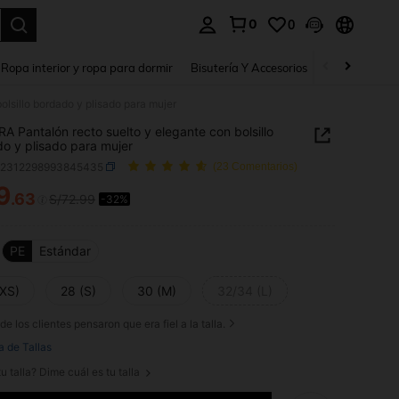
0
0
a. Press Enter to select.
Ropa interior y ropa para dormir
Bisutería Y Accesorios
Zapatos
H
lsillo bordado y plisado para mujer
A Pantalón recto suelto y elegante con bolsillo
o y plisado para mujer
z2312298993845435
(23 Comentarios)
9
.63
S/72.99
-32%
ICE AND AVAILABILITY
PE
Estándar
(XS)
28 (S)
30 (M)
32/34 (L)
de los clientes pensaron que era fiel a la talla.
a de Tallas
u talla? Dime cuál es tu talla