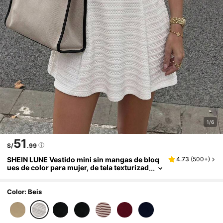
1/6
51
S/
.99
SHEIN LUNE Vestido mini sin mangas de bloq
4.73
(
500+
)
ues de color para mujer, de tela texturizad
a, casual, básico de moda para vacacione
s de verano, desplazamientos diarios y salida
s
Color: Beis