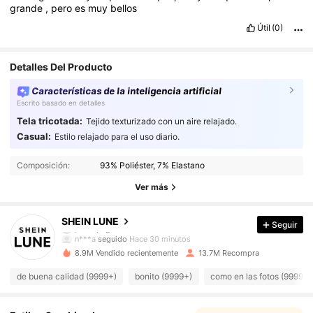
grande
,
pero
es
muy
bellos
Útil
(0)
Detalles Del Producto
Características de la inteligencia artificial
Escrito basado en detalles
Tela tricotada:
Tejido texturizado con un aire relajado.
Casual:
Estilo relajado para el uso diario.
1M Seguidores
4.91
Composición:
93% Poliéster, 7% Elastano
1M Seguidores
4.91
Ver más
1M Seguidores
4.91
SHEIN LUNE
Seguir
n***a
seguido
Hace 30 minutos
1M Seguidores
4.91
8.9M Vendido recientemente
13.7M Recompra
de buena calidad (9999+)
bonito (9999+)
como en las fotos (9999+)
1M Seguidores
4.91
1M Seguidores