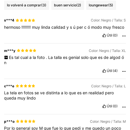
lo volveré a comprar
(3)
buen servicio
(2)
loungewear
(5)
s***4
Color: Negro / Talla: S
hermoso
!!!!!!!!
muy
linda
calidad
y
s
ú
per
c
ó
modo
muy
fresco
Útil
(0)
m***y
Color: Negro / Talla: XL
Es
tal
cual
a
la
foto
.
La
talla
es
genial
solo
que
es
de
algod
ó
n
Útil
(4)
c***e
Color: Negro / Talla: L
La
tela
en
fotos
se
ve
distinta
a
lo
que
es
en
realidad
pero
queda
muy
lindo
Útil
(0)
p***o
Color: Negro / Talla: M
Por
lo
general
soy
M
que
fue
lo
que
pedi
y
me
quedo
un
poco