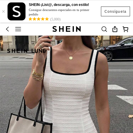
SHEIN-¡List@, descarga, con estilo!
×
Consigue descuentos especiales en tu primer
Consíguela
pedido
(5,000)