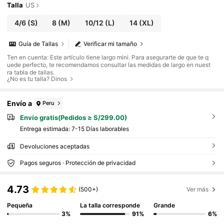
Talla
US
4/6
(S)
8
(M)
10/12
(L)
14
(XL)
Guía de Tallas
Verificar mi tamaño
Ten en cuenta: Este artículo tiene largo mini. Para asegurarte de que te q
uede perfecto, te recomendamos consultar las medidas de largo en nuest
ra tabla de tallas.
¿No es tu talla? Dinos
Envío a
Peru
Envío gratis(Pedidos ≥ S/299.00)
Entrega estimada:
7-15 Días laborables
Devoluciones aceptadas
Pagos seguros · Protección de privacidad
4.73
(500+)
Ver más
Pequeña
La talla corresponde
Grande
3%
91%
6%