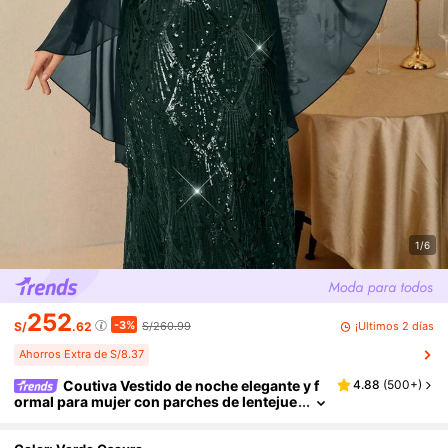
1/6
252
-3%
¡Últimos 2 días
S/
.62
S/260.99
Ahorros Extra de S/8.37
Coutiva Vestido de noche elegante y f
4.88
(
500+
)
ormal para mujer con parches de lentejue
las (muy adornado)