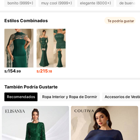
bonito (9999+)
muy cool (9999+)
elegante (6000+)
de buena c
Estilos Combinados
Te podría gustar
154
215
S/
.99
S/
.18
También Podría Gustarte
Recomendados
Ropa Interior y Ropa de Dormir
Accesorios de Vesti