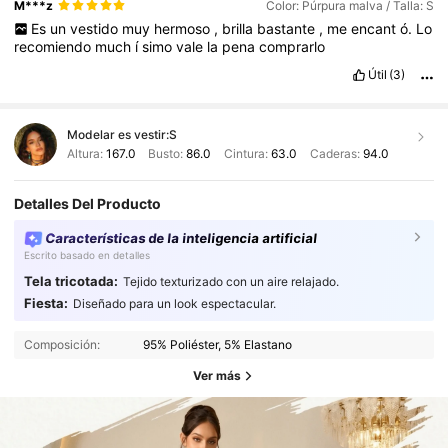
M***z
Color: Púrpura malva / Talla: S
Es
un
vestido
muy
hermoso
,
brilla
bastante
,
me
encant
ó.
Lo
recomiendo
much
í
simo
vale
la
pena
comprarlo
Útil
(3)
Modelar es vestir:
S
Altura:
167.0
Busto:
86.0
Cintura:
63.0
Caderas:
94.0
Detalles Del Producto
Características de la inteligencia artificial
Escrito basado en detalles
Tela tricotada:
Tejido texturizado con un aire relajado.
Fiesta:
Diseñado para un look espectacular.
Composición:
95% Poliéster, 5% Elastano
Ver más