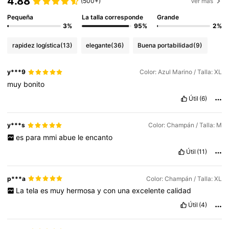
4.88
(500+)
Ver más
Pequeña
La talla corresponde
Grande
3%
95%
2%
rapidez logística
(13)
elegante
(36)
Buena portabilidad
(9)
y***9
Color: Azul Marino / Talla: XL
muy
bonito
Útil
(6)
y***s
Color: Champán / Talla: M
es
para
mmi
abue
le
encanto
Útil
(11)
p***a
Color: Champán / Talla: XL
La
tela
es
muy
hermosa
y
con
una
excelente
calidad
Útil
(4)