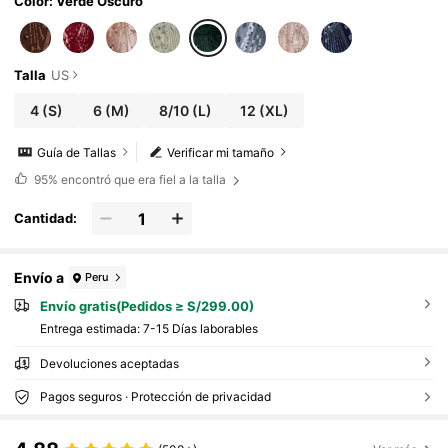
Color: Verde Oscuro
Talla
US
4
(S)
6
(M)
8/10
(L)
12
(XL)
Guía de Tallas
Verificar mi tamaño
95%
encontró que era fiel a la talla
Cantidad:
Envío a
Peru
Envío gratis(Pedidos ≥ S/299.00)
Entrega estimada:
7-15 Días laborables
Devoluciones aceptadas
Pagos seguros · Protección de privacidad