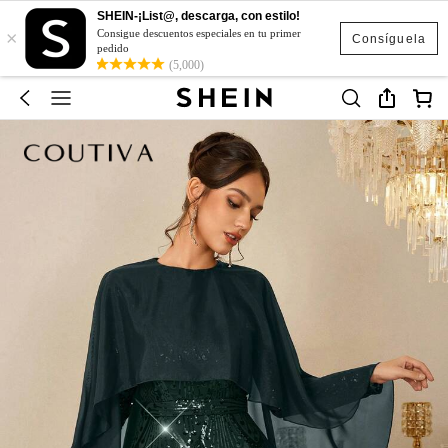
SHEIN-¡List@, descarga, con estilo!
×
Consigue descuentos especiales en tu primer
Consíguela
pedido
(5,000)