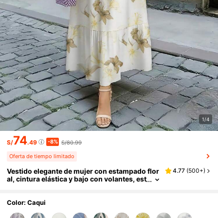
1/4
74
-8%
S/
.49
S/80.99
Oferta de tiempo limitado
Vestido elegante de mujer con estampado flor
4.77
(
500+
)
al, cintura elástica y bajo con volantes, est
ilo árabe, para otoño
Color: Caqui