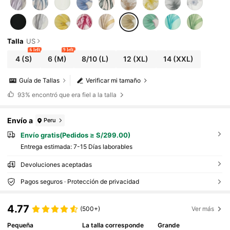
Talla
US
6 left
9 left
4
(S)
6
(M)
8/10
(L)
12
(XL)
14
(XXL)
Guía de Tallas
Verificar mi tamaño
93%
encontró que era fiel a la talla
Envío a
Peru
Envío gratis(Pedidos ≥ S/299.00)
Entrega estimada:
7-15 Días laborables
Devoluciones aceptadas
Pagos seguros · Protección de privacidad
4.77
(500+)
Ver más
Pequeña
La talla corresponde
Grande