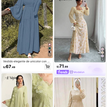
11
5
Vestido elegante de unicolor con m
angas de campana para mujer, prim
71
67
S/
.99
S/
.49
avera/verano vacaciones otoño
Modelyn