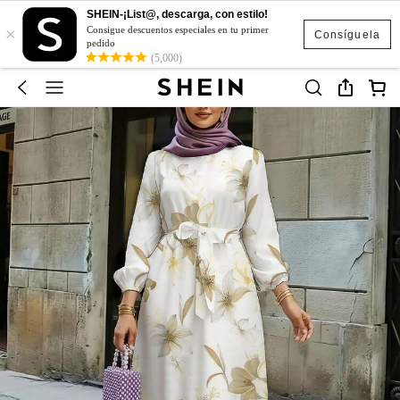
SHEIN-¡List@, descarga, con estilo!
×
Consigue descuentos especiales en tu primer
Consíguela
pedido
(5,000)