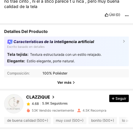
no
trae
cinto
,
ni
el
á
stico
parece
t
ú
nica
,
pero
muy
buena
calidad
de
la
tela
Útil
(0)
Detalles Del Producto
Características de la inteligencia artificial
Escrito basado en detalles
Tela tejida:
Textura estructurada con un estilo relajado.
Elegante:
Estilo elegante, porte natural.
5.9K Seguidores
4.68
5.9K Seguidores
4.68
Composición:
100% Poliéster
5.9K Seguidores
4.68
Ver más
5.9K Seguidores
4.68
CLAZZIQUE
Seguir
5.9K Seguidores
4.68
s***8
seguido
Hace 6 horas
5.9K Seguidores
4.68
53K Vendido recientemente
4.5K Recompra
5.9K Seguidores
4.68
de buena calidad (500+)
muy cool (500+)
bonito (500+)
lo ado
5.9K Seguidores
4.68