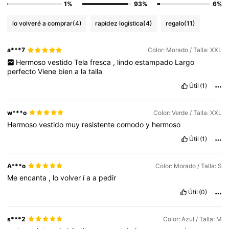
1%
93%
6%
lo volveré a comprar
(4)
rapidez logística
(4)
regalo
(11)
a***7
Color: Morado / Talla: XXL
Hermoso
vestido
Tela
fresca
,
lindo
estampado
Largo
perfecto
Viene
bien
a
la
talla
Útil
(1)
w***o
Color: Verde / Talla: XXL
Hermoso
vestido
muy
resistente
comodo
y
hermoso
Útil
(1)
A***o
Color: Morado / Talla: S
Me
encanta
,
lo
volver
í
a
a
pedir
Útil
(0)
s***2
Color: Azul / Talla: M