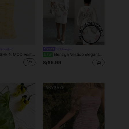
Delicado
Elenzga
HEIN MOD Vestido de tirantes con estampado floral y volantes en el bajo para vacaciones de mujer
Elenzga Vestido elegante midi ajustado de manga larga tipo linterna con cuello profundo en V, solapa superpuesta, lazo fruncido, patchwork de malla, bordado pesado con cuentas e impresión 3D, estilo casual para vacaciones y fiesta, primavera/otoño, blanco con estampado
NEW
S/65.99