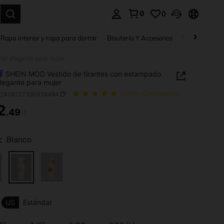
0
0
a. Press Enter to select.
Ropa interior y ropa para dormir
Bisutería Y Accesorios
Zapatos
H
ral elegante para mujer
SHEIN MOD Vestido de tirantes con estampado
 elegante para mujer
z2408227395838484
(1000+ Comentarios)
2
.49
ICE AND AVAILABILITY
:
Blanco
US
Estándar