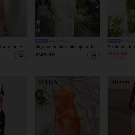
4
#SaténYSeda
#SaténY
Aloruh Vestido ajustado con estampado floral, cuello profundo drapeado y espalda descubierta, sexy para mujer
Skyraze Vestido midi ajustado y elegante con estampado floral para mujer
S/44.49
S/48.99
Estimado