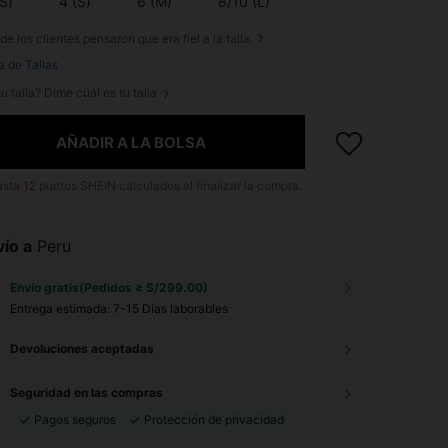
S)
4 (S)
6 (M)
8/10 (L)
de los clientes pensaron que era fiel a la talla.
a de Tallas
u talla? Dime cuál es tu talla
AÑADIR A LA BOLSA
asta
12
puntos SHEIN calculados al finalizar la compra.
ío a
Peru
Envío gratis(Pedidos ≥ S/299.00)
Entrega estimada:
7-15 Días laborables
Devoluciones aceptadas
Seguridad en las compras
Pagos seguros
Protección de privacidad