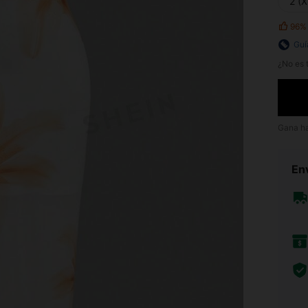
2 (X
96%
Guí
¿No es t
Gana h
Env