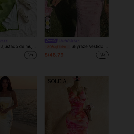
15
Seda
#SaténYSeda
Soleia Vestido ajustado de mujer casual de vacaciones con cuello cruzado y drapeado, estampado de teñido anudado y abertura
Skyraze Vestido largo de verano con estampado floral rosa, en tela de malla fruncida. Vestidos de verano, ropa de primavera
-20%
¡Últimos 3 días
S/48.79