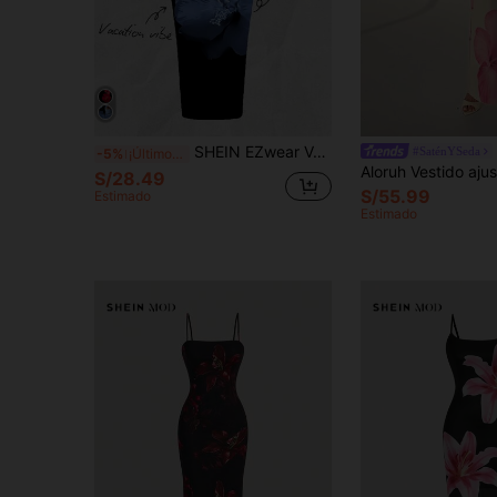
SHEIN EZwear Vestido largo ajustado de estampado floral tropical azul minimalista casual, adecuado para el verano
#SaténYSeda
-5%
¡Últimos 3 días
S/28.49
S/55.99
Estimado
Estimado