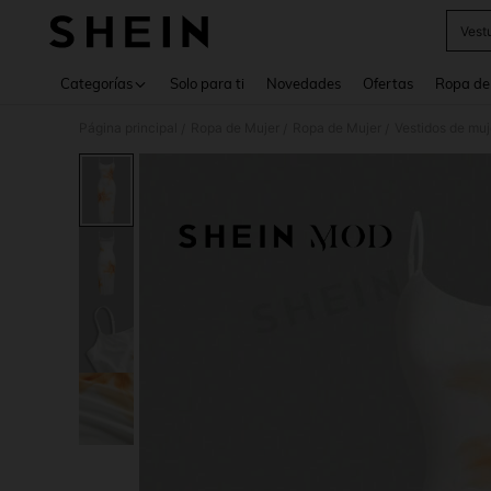
Vest
Use up 
Categorías
Solo para ti
Novedades
Ofertas
Ropa de
Página principal
Ropa de Mujer
Ropa de Mujer
Vestidos de muj
/
/
/