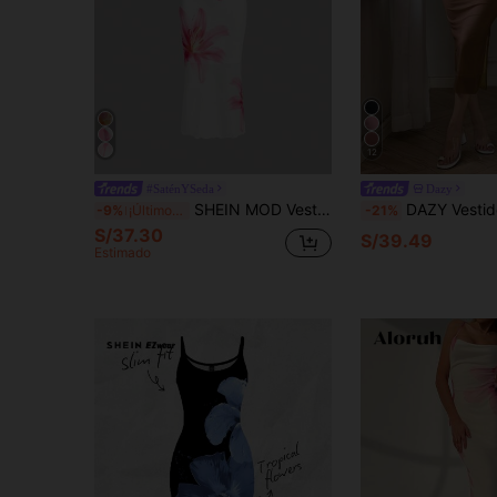
12
#SaténYSeda
Dazy
SHEIN MOD Vestido camisero con estampado floral elegante, vestido de estilo resort, vestido de otoño, vestido de Año Nuevo, vestido de mujer para Acción de Gracias, vestido de mujer de fiesta, vestido de mujer para fiestas navideñas
DAZY Vestido lencero ajustado de media longitud con abe
-9%
¡Últimos 3 días
-21%
S/37.30
S/39.49
Estimado