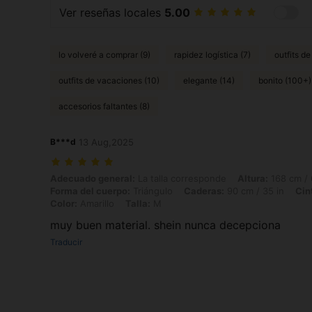
Ver reseñas locales
5.00
lo volveré a comprar (9)
rapidez logística (7)
outfits d
outfits de vacaciones (10)
elegante (14)
bonito (100+)
accesorios faltantes (8)
B***d
13 Aug,2025
Adecuado general: La talla corresponde, Altura: 168 cm / 66 in, Peso: 
Adecuado general:
La talla corresponde
Altura:
168 cm / 
Forma del cuerpo:
Triángulo
Caderas:
90 cm / 35 in
Cin
Color:
Amarillo
Talla:
M
muy buen material. shein nunca decepciona
Traducir