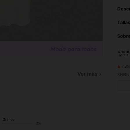
Descr
Talla
Sobre
7.3M
)
Ver más
Grande
2%