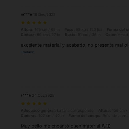
m***n
18 Dec,2025
Altura: 165 cm / 65 in, Peso: 68 kg / 150 lbs, Forma del cuerpo: Triáng
Altura:
165 cm / 65 in
Peso:
68 kg / 150 lbs
Forma del c
Cintura:
69 cm / 27 in
Busto:
91 cm / 36 in
Color:
Amaril
excelente material y acabado, no presenta mal olor,
Traducir
s***a
24 Oct,2025
Adecuado general: La talla corresponde, Altura: 156 cm / 61 in, Peso:
Adecuado general:
La talla corresponde
Altura:
156 cm / 
Caderas:
102 cm / 40 in
Forma del cuerpo:
Reloj de arena
Muy bello me encantó buen material 🫰🏻