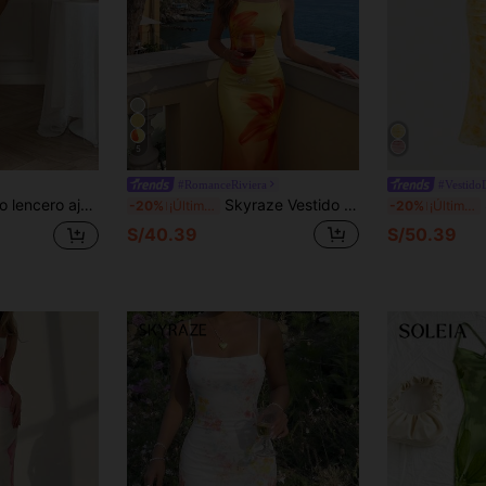
5
#RomanceRiviera
#Vestido
rtura lateral fruncida y degradado, para el verano
Skyraze Vestido de verano de punto ajustado con estampado floral para mujer
S
-20%
¡Últimos 3 días
-20%
¡Últimos 3 días
S/40.39
S/50.39