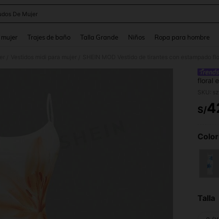
udos De Mujer
and down arrow keys to navigate search Búsqueda reciente and Busca y Encuentr
 mujer
Trajes de baño
Talla Grande
Niños
Ropa para hombre
er
Vestidos midi para mujer
SHEIN MOD Vestido de tirantes con estampado flo
/
/
floral
SKU: s
4
S/
PR
Color
Talla