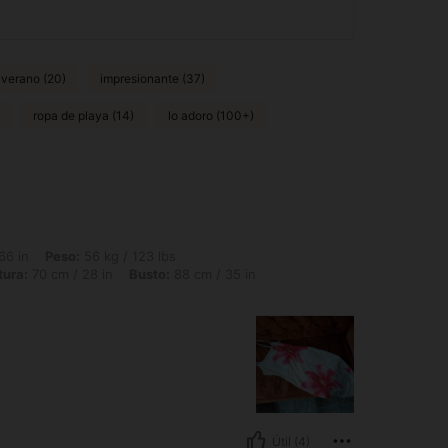
e verano (20)
impresionante (37)
ropa de playa (14)
lo adoro (100+)
56 kg / 123 lbs, Forma del cuerpo: Triángulo, Caderas: 90 cm / 35 in, Cintura: 70 c
66 in
Peso:
56 kg / 123 lbs
tura:
70 cm / 28 in
Busto:
88 cm / 35 in
Útil (4)