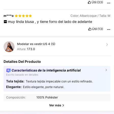
Útil
(33)
pedir
su
talla
si
la
quieren
pegada
al
cuerpo
.
La
tela
si
es
de
la
que
se
le
hacen
pelusitas
al
lavar
,
es
delicada
.
Es
una
blusa
calientita
,
pero
no
llega
a
ser
tela
de
suerter
.
Las
tallas
vienen
m***o
Color: Albaricoque / Talla: M
acorde
a
lo
que
publica
Shein
.
El
detalle
de
la
apertura
en
la
muy
linda
blusa
,
y
tiene
forro
del
lado
de
adelante
mano
le
da
un
plus
.
A
mi
me
encanto
la
blusa
,
la
tela
y
el
costo
por
ella
🤍
Útil
(13)
Modelar es vestir:
US 4 (S)
Altura:
173.0
Detalles Del Producto
Características de la inteligencia artificial
Escrito basado en detalles
Tela tejida:
Textura tejida impecable con un estilo refinado.
Elegante:
Estilo elegante, porte natural.
2.6M Seguidores
4.87
Composición:
100% Poliéster
2.6M Seguidores
4.87
Ver más
2.6M Seguidores
4.87