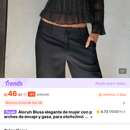
1/7
46
-8%
¡Últimos 3 días
S/
.91
S/50.99
Ahorros Extra de S/4.08
Aloruh Blusa elegante de mujer con p
4.73
(
1000+
)
arches de encaje y gasa, para otoño/invi
erno, graduación, maestros, regreso a cl
ases