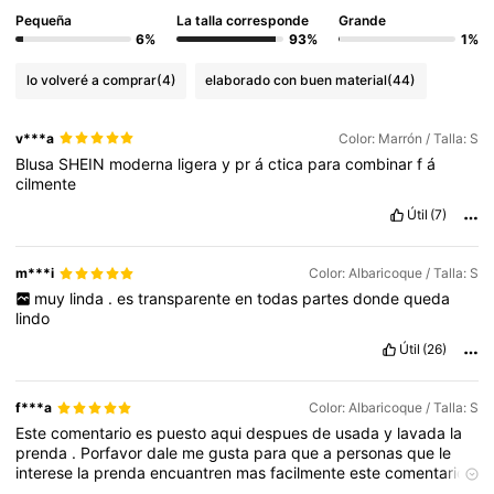
Pequeña
La talla corresponde
Grande
6%
93%
1%
lo volveré a comprar
(4)
elaborado con buen material
(44)
v***a
Color: Marrón / Talla: S
Blusa
SHEIN
moderna
ligera
y
pr
á
ctica
para
combinar
f
á
cilmente
Útil
(7)
m***i
Color: Albaricoque / Talla: S
muy
linda
.
es
transparente
en
todas
partes
donde
queda
lindo
Útil
(26)
f***a
Color: Albaricoque / Talla: S
Este
comentario
es
puesto
aqui
despues
de
usada
y
lavada
la
prenda
.
Porfavor
dale
me
gusta
para
que
a
personas
que
le
interese
la
prenda
encuantren
mas
facilmente
este
comentario
.
👇🏻
La
tela
es
muy
suave
,
es
elastica
por
lo
que
recomiendo