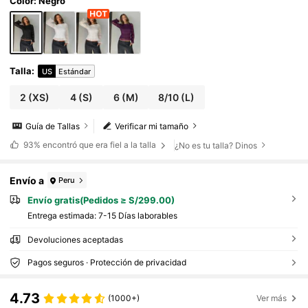
Color: Negro
Talla
:
US
Estándar
2
(XS)
4
(S)
6
(M)
8/10
(L)
Guía de Tallas
Verificar mi tamaño
93%
encontró que era fiel a la talla
¿No es tu talla? Dinos
Envío a
Peru
Envío gratis(Pedidos ≥ S/299.00)
Entrega estimada:
7-15 Días laborables
Devoluciones aceptadas
Pagos seguros · Protección de privacidad
4.73
(1000+)
Ver más