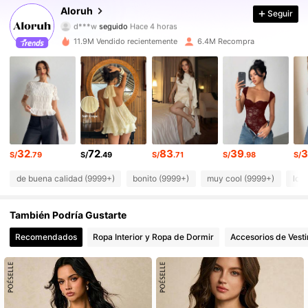
Aloruh
Seguir
d***w
seguido
Hace 4 horas
2.6M Seguidores
4.87
11.9M Vendido recientemente
6.4M Recompra
2.6M Seguidores
4.87
2.6M Seguidores
4.87
2.6M Seguidores
4.87
32
72
83
39
3
S/
.79
S/
.49
S/
.71
S/
.98
S/
2.6M Seguidores
4.87
de buena calidad (9999+)
bonito (9999+)
muy cool (9999+)
lo 
2.6M Seguidores
4.87
También Podría Gustarte
2.6M Seguidores
4.87
Recomendados
Ropa Interior y Ropa de Dormir
Accesorios de Vesti
2.6M Seguidores
4.87