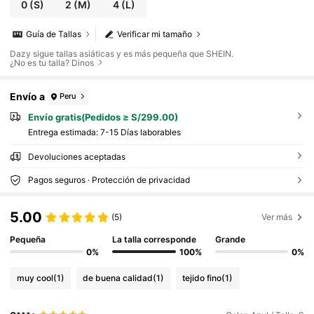
0
(S)
2
(M)
4
(L)
Guía de Tallas
Verificar mi tamaño
Dazy sigue tallas asiáticas y es más pequeña que SHEIN.
¿No es tu talla? Dinos
Envío a
Peru
Envío gratis(Pedidos ≥ S/299.00)
Entrega estimada:
7-15 Días laborables
Devoluciones aceptadas
Pagos seguros · Protección de privacidad
5.00
(5)
Ver más
Pequeña
La talla corresponde
Grande
0%
100%
0%
muy cool
(1)
de buena calidad
(1)
tejido fino
(1)