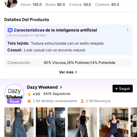
Altura:
165.0
Busto:
80.0
Cintura:
59.0
Caderas:
83.0
Detalles Del Producto
Características de la inteligencia artificial
Escrito basado en detalles
Tela tejida:
Textura estructurada con un estilo relajado.
Casual:
Look casual con un encanto natural.
947K Seguidores
4.89
Composición:
60% Viscosa,26% Poliéster,14% Poliamida
947K Seguidores
4.89
Ver más
947K Seguidores
4.89
947K Seguidores
4.89
Dazy Weekend
Seguir
947K Seguidores
4.89
2.1M Vendido recientemente
2.1M Recompra
947K Seguidores
4.89
947K Seguidores
4.89
947K Seguidores
4.89
947K Seguidores
4.89