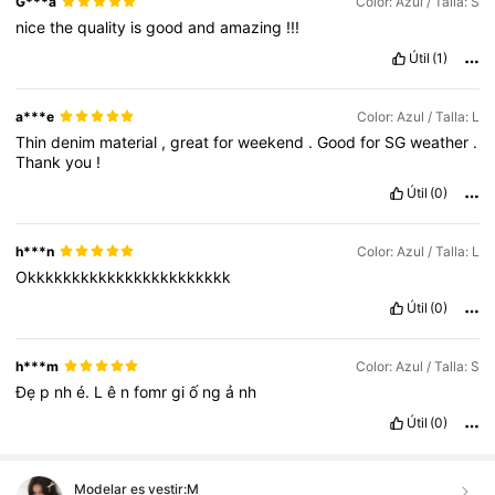
G***a
Color: Azul / Talla: S
nice
the
quality
is
good
and
amazing
!!!
Útil
(1)
a***e
Color: Azul / Talla: L
Thin
denim
material
,
great
for
weekend
.
Good
for
SG
weather
.
Thank
you
!
Útil
(0)
h***n
Color: Azul / Talla: L
Okkkkkkkkkkkkkkkkkkkkkkk
Útil
(0)
h***m
Color: Azul / Talla: S
Đẹ
p
nh
é.
L
ê
n
fomr
gi
ố
ng
ả
nh
Útil
(0)
Modelar es vestir:
M