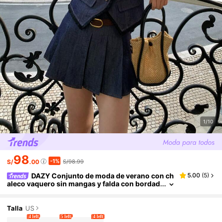
1/10
98
-1%
S/
.00
S/98.99
DAZY Conjunto de moda de verano con ch
5.00
(
5
)
aleco vaquero sin mangas y falda con bordad
o, flecos y teñido anudado
Talla
US
4 left
5 left
4 left