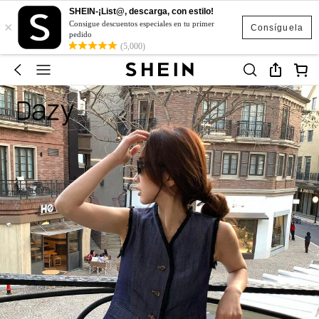
SHEIN-¡List@, descarga, con estilo!
×
Consigue descuentos especiales en tu primer
Consíguela
pedido
(5,000)