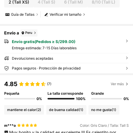
2
(Tall XS)
4
(Tall S)
6
(Tall M)
8/10
(Tall L)
Guía de Tallas
Verificar mi tamaño
Envío a
Peru
Envío gratis(Pedidos ≥ S/299.00)
Entrega estimada:
7-15 Días laborables
Devoluciones aceptadas
Pagos seguros · Protección de privacidad
4.85
(7)
Ver más
Pequeña
La talla corresponde
Grande
0%
100%
0%
mantiene el calor
(2)
de buena calidad
(1)
no me gusta
(1)
m***o
Color: Gris Claro / Talla: Tall S
Muy
bonito
y
la
calidad
es
excelente
!!!
Es
calentito
por