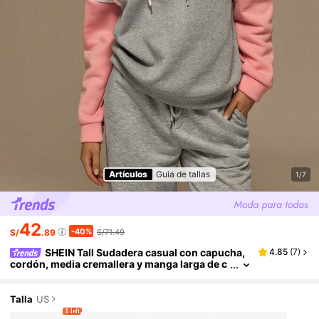
Artículos
Guia de tallas
1/7
42
-40%
S/
.89
S/71.49
SHEIN Tall Sudadera casual con capucha,
4.85
(
7
)
cordón, media cremallera y manga larga de c
olor contrastante para mujer, otoño/invierno,
para mujeres altas
Talla
US
8 left