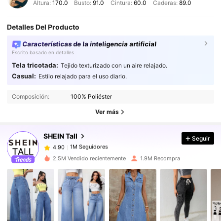
Altura:
170.0
Busto:
91.0
Cintura:
60.0
Caderas:
89.0
Detalles Del Producto
Características de la inteligencia artificial
Escrito basado en detalles
Tela tricotada:
Tejido texturizado con un aire relajado.
Casual:
Estilo relajado para el uso diario.
1M Seguidores
4.90
1M Seguidores
4.90
Composición:
100% Poliéster
1M Seguidores
4.90
Ver más
1M Seguidores
4.90
SHEIN Tall
Seguir
1M Seguidores
4.90
n***8
seguido
Hace 9 horas
1M Seguidores
4.90
2.5M Vendido recientemente
1.9M Recompra
1M Seguidores
4.90
1M Seguidores
4.90
1M Seguidores
4.90
1M Seguidores
4.90