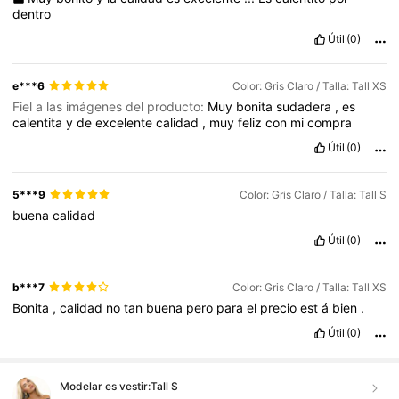
dentro
Útil
(0)
e***6
Color: Gris Claro / Talla: Tall XS
Fiel a las imágenes del producto:
Muy
bonita
sudadera
,
es
calentita
y
de
excelente
calidad
,
muy
feliz
con
mi
compra
Útil
(0)
5***9
Color: Gris Claro / Talla: Tall S
buena
calidad
Útil
(0)
b***7
Color: Gris Claro / Talla: Tall XS
Bonita
,
calidad
no
tan
buena
pero
para
el
precio
est
á
bien
.
Útil
(0)
Modelar es vestir:
Tall S