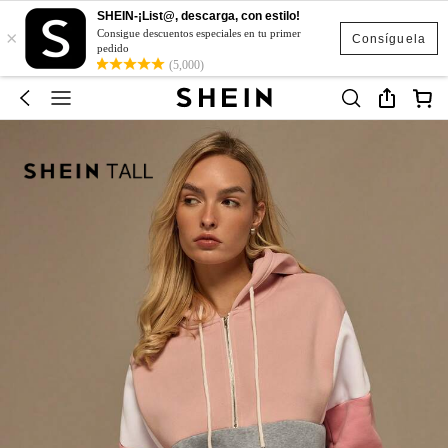
SHEIN-¡List@, descarga, con estilo!
×
Consigue descuentos especiales en tu primer
Consíguela
pedido
(5,000)