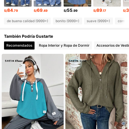
1M Seguidores
4.90
84
69
55
89
3
S/
.79
S/
.49
S/
.99
S/
.17
S/
de buena calidad (9999+)
bonito (9999+)
suave (9999+)
como e
También Podría Gustarte
Recomendados
Ropa Interior y Ropa de Dormir
Accesorios de Vesti