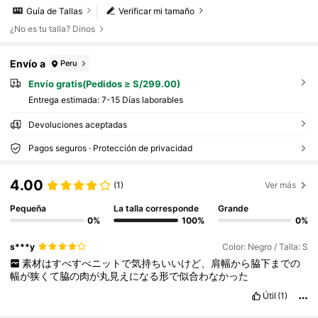
Guía de Tallas
Verificar mi tamaño
¿No es tu talla? Dinos
Envío a
Peru
Envío gratis(Pedidos ≥ S/299.00)
Entrega estimada:
7-15 Días laborables
Devoluciones aceptadas
Pagos seguros · Protección de privacidad
4.00
(1)
Ver más
Pequeña
La talla corresponde
Grande
0%
100%
0%
s***y
Color: Negro / Talla: S
素材はすべすべニットで気持ちいいけど、肩幅から脇下までの
幅が狭くて脇の肉が丸見えになる形で似合わなかった
Útil
(1)