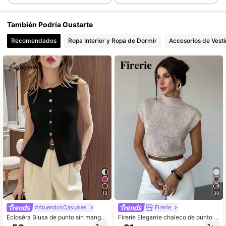
También Podría Gustarte
901K Seguidores
4.92
Recomendados
Ropa Interior y Ropa de Dormir
Accesorios de Vesti
901K Seguidores
4.92
901K Seguidores
4.92
901K Seguidores
4.92
901K Seguidores
4.92
901K Seguidores
4.92
13
30
#AtuendosCasuales
Firerie
Écloséra Blusa de punto sin mangas
Firerie Elegante chaleco de punto h
con botones delanteros de unicolor
olgado y versátil sin mangas con cu