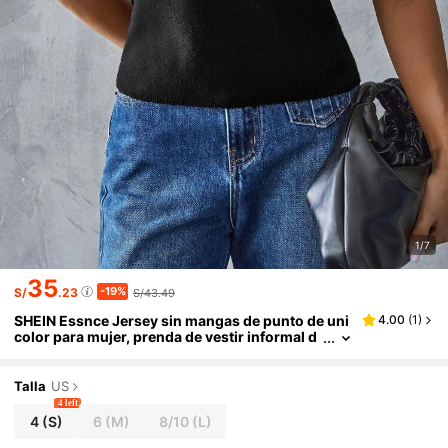
1/7
35
-19%
S/
.23
S/43.49
SHEIN Essnce Jersey sin mangas de punto de uni
4.00
(
1
)
color para mujer, prenda de vestir informal d
e verano, parte superior de punto de jersey e
n negro, ropa de vuelta al colegio, ropa de profes
ores
Talla
US
4 left
4
(S)
6
(M)
8/10
(L)