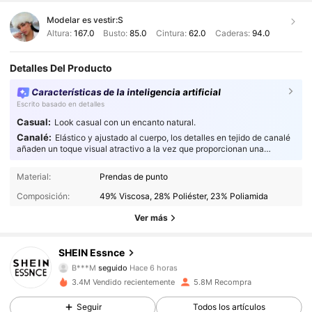
Modelar es vestir:
S
Altura:
167.0
Busto:
85.0
Cintura:
62.0
Caderas:
94.0
Detalles Del Producto
Características de la inteligencia artificial
Escrito basado en detalles
Casual:
Look casual con un encanto natural.
Canalé:
Elástico y ajustado al cuerpo, los detalles en tejido de canalé
añaden un toque visual atractivo a la vez que proporcionan una
excelente flexibilidad y una durabilidad confiable.
901K Seguidores
4.92
Material:
Prendas de punto
Composición:
49% Viscosa, 28% Poliéster, 23% Poliamida
901K Seguidores
4.92
Ver más
901K Seguidores
4.92
SHEIN Essnce
B***M
seguido
Hace 6 horas
901K Seguidores
4.92
3.4M Vendido recientemente
5.8M Recompra
Seguir
Todos los artículos
901K Seguidores
4.92