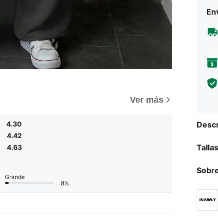
Env
)
Ver más
4.30
Descr
4.42
Talla
4.63
Sobre
Grande
8%