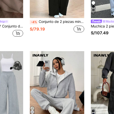
11
Conjunto de 2 piezas minimalista de otoño para ir al trabajo casual para mujer: Top de manga larga con cuello de solapa y pantalones de pierna recta con cintura elástica y bolsillos en color negro
eige
Muchi
-4%
 para mujer con cremallera doble, conjunto de chándal para mujer, conjunto de sudadera y pantalón de estar en casa para mujer
S/79.19
S/107.49