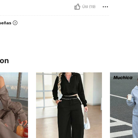
Útil (19)
señas
ron