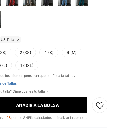
US Talla
XXS)
2 (XS)
4 (S)
6 (M)
 (L)
12 (XL)
de los clientes pensaron que era fiel a la talla.
a de Tallas
u talla? Dime cuál es tu talla
AÑADIR A LA BOLSA
asta
28
puntos SHEIN calculados al finalizar la compra.