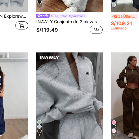
4
udadera con cremallera corta y pantalones de pierna ancha, adecuado para uso diario. Conjunto casual monocromático de mujer en color gris con sudadera corta y pantalones deportivos.
IN
#ConjuntosDeportivos
-12%
¡Últimos 3 días
INAWLY Conjunto de 2 piezas de sudadera con capucha y cordón y pantalones de unicolor para mujer
S/109.21
Estimado
S/119.49
5
5