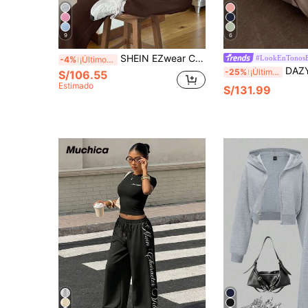
9
6
SHEIN EZwear Conjunto casual de mujer para uso diario y trayectos, con sudadera con capucha corta y holgada de cremallera y pantalón de chándal, de unicolor, en marrón, conjunto de 2 piezas para primavera/otoño
#LookEnTonosB
-4%
¡Últimos 3 días
DAZY Conjunto de sudadera y pantalones de dos piezas
-25%
¡Últimos 2 días
S/106.55
Estimado
S/131.99