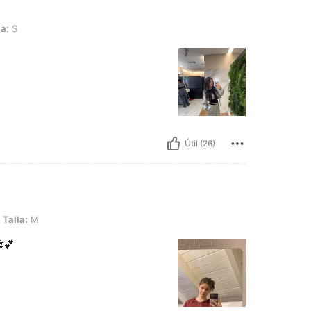
la:
S
Útil (26)
Talla:
M
💕