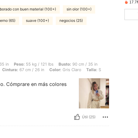
17.7
borado con buen material (100+)
sin olor (100+)
ierno (65)
suave (100+)
negocios (25)
55 kg / 121 lbs, Busto: 90 cm / 35 in, Caderas: 94 cm / 37 in, Forma del cuerpo: Re
65 in
Peso:
55 kg / 121 lbs
Busto:
90 cm / 35 in
Cintura:
67 cm / 26 in
Color:
Gris Claro
Talla:
S
to. Cómprare en más colores
Útil (25)