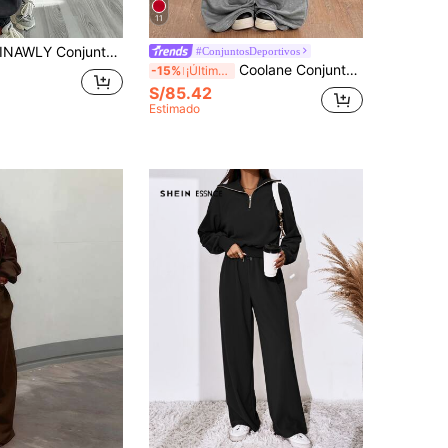
11
AWLY Conjunto de 2 piezas de mujer con sudadera corta de cuello redondo de color rosa sólido de manga larga y pantalón de chándal con cintura elástica y cordón en los bolsillos
#ConjuntosDeportivos
Coolane Conjunto de dos piezas de ropa de verano para conciertos: top corset acanalado elástico y pantalones holgados de talle bajo para uso diario, estilo deportivo y gyaru
-15%
¡Últimos 3 días
S/85.42
Estimado