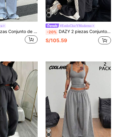
ca
#EstiloChicYModerno
Muchica 2 piezas Conjunto de mujer casual minimalista, Sudadera y pantalón de chándal de mujer para otoño/invierno, versátil para uso diario
DAZY 2 piezas Conjunto de chaqueta y pantalones de mujer con bloque de color contrastante, manga larga, cordón y cremallera delantera, ropa de otoño para estar en casa
-20%
S/105.59