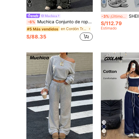
4
4
SHEIN Explorewe Conjunto de 3 piezas para mujer: camiseta sin mangas minimalista, s
Muchica
-3%
¡Últimos 3 días
Muchica Conjunto de ropa de estar en casa informal con top de manga corta y pantalones con estampado minimalista para mujer
-6%
S/112.79
Estimado
en Cordón Trajes de dos piezas para mujer
#5 Más vendidos
S/88.35
4