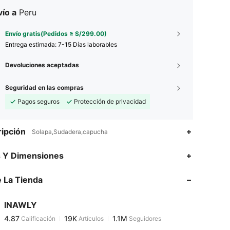
ío a
Peru
Envío gratis(Pedidos ≥ S/299.00)
Entrega estimada:
7-15 Días laborables
Devoluciones aceptadas
Seguridad en las compras
Pagos seguros
Protección de privacidad
ipción
Solapa,Sudadera,capucha
s Y Dimensiones
4.87
19K
1.1M
 La Tienda
4.87
19K
1.1M
INAWLY
4.87
19K
1.1M
Calificación
Artículos
Seguidores
r***a
pagó
Hace 1 día