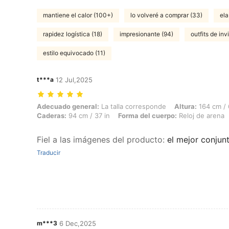
mantiene el calor (100+)
lo volveré a comprar (33)
ela
rapidez logística (18)
impresionante (94)
outfits de inv
estilo equivocado (11)
t***a
12 Jul,2025
Adecuado general: La talla corresponde, Altura: 164 cm / 65 in, Peso: 
Adecuado general:
La talla corresponde
Altura:
164 cm / 
Caderas:
94 cm / 37 in
Forma del cuerpo:
Reloj de arena
Fiel a las imágenes del producto
:
el mejor conjun
Traducir
m***3
6 Dec,2025