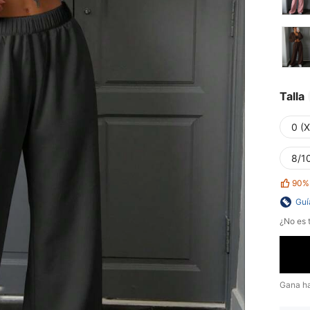
Talla
0 (
8/10
90%
Guí
¿No es t
Gana h