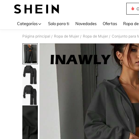
C
Use up 
Categorías
Solo para ti
Novedades
Ofertas
Ropa de
Página principal
Ropa de Mujer
Ropa de Mujer
Conjunto para 
/
/
/