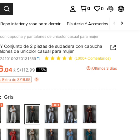
0
0
a. Press Enter to select.
Ropa interior y ropa para dormir
Bisutería Y Accesorios
Zapatos
H
con capucha y pantalones de unicolor casual para mujer
 Conjunto de 2 piezas de sudadera con capucha
alones de unicolor casual para mujer
z2410100370131559
(1000+ Comentarios)
6
¡Últimos 3 días
.04
S/112.99
-15%
ICE AND AVAILABILITY
s Extra de S/16.95
:
Gris