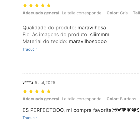
Adecuado general: La talla corresponde, Color: Gris, Talla: S
Adecuado general:
La talla corresponde
Color:
Gris
Tal
Qualidade do produto
:
maravilhosa
Fiel às imagens do produto
:
siiimmm
Material do tecido
:
maravilhosoooo
Traducir
v***z
5 Jul,2025
Adecuado general: La talla corresponde, Color: Burdeos, Talla: M
Adecuado general:
La talla corresponde
Color:
Burdeos
ES PERFECTOOO, mi compra favorita🥹💓💖💗🩷
Traducir