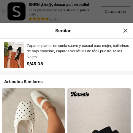
SHEIN-¡List@, descarga, con estilo!
×
Consigue descuentos especiales en tu primer
Consíguela
pedido
(5,000)
Similar
Zapatos planos de suela suave y casual para mujer, bailarinas
de bajo empeine, zapatos versátiles de fácil puesta, tallas
grandes, para primavera/verano
Negro
S/45.08
Artículos Similares