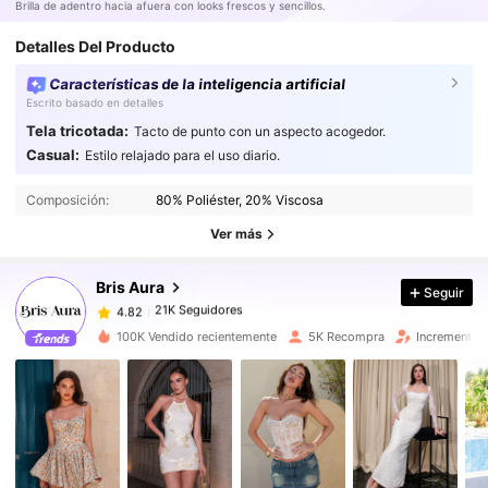
Brilla de adentro hacia afuera con looks frescos y sencillos.
Detalles Del Producto
Características de la inteligencia artificial
Escrito basado en detalles
Tela tricotada:
Tacto de punto con un aspecto acogedor.
Casual:
Estilo relajado para el uso diario.
21K Seguidores
4.82
21K Seguidores
Composición:
80% Poliéster, 20% Viscosa
4.82
21K Seguidores
Ver más
4.82
21K Seguidores
4.82
Bris Aura
Seguir
21K Seguidores
4.82
a***r
seguido
Hace 2 horas
21K Seguidores
4.82
100K Vendido recientemente
5K Recompra
Incremento 
21K Seguidores
4.82
21K Seguidores
4.82
21K Seguidores
4.82
21K Seguidores
4.82