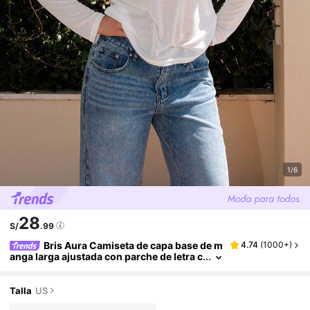
1/6
28
S/
.99
Bris Aura Camiseta de capa base de m
4.74
(
1000+
)
anga larga ajustada con parche de letra c
asual para mujer, blanco de otoño
Talla
US