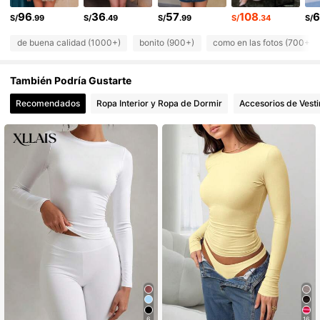
21K Seguidores
4.82
96
36
57
108
6
S/
.99
S/
.49
S/
.99
S/
.34
S/
de buena calidad (1000+)
bonito (900+)
como en las fotos (700+)
También Podría Gustarte
Recomendados
Ropa Interior y Ropa de Dormir
Accesorios de Vesti
6
16