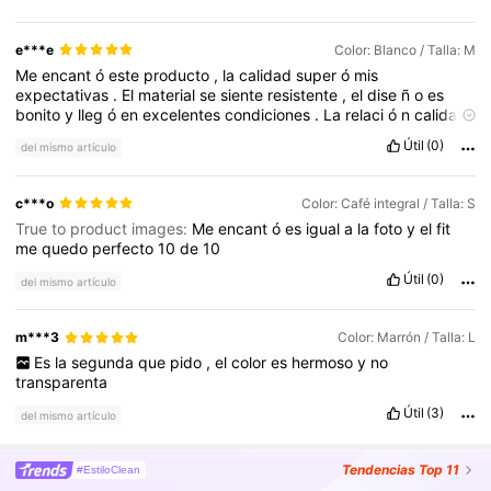
e***e
Color: Blanco / Talla: M
Me
encant
ó
este
producto
,
la
calidad
super
ó
mis
expectativas
.
El
material
se
siente
resistente
,
el
dise
ñ
o
es
bonito
y
lleg
ó
en
excelentes
condiciones
.
La
relaci
ó
n
calidad
-
precio
es
muy
buena
y
definitivamente
volver
í
a
a
comprarlo
.
Útil
(0)
del mismo artículo
Recomiendo
totalmente
este
producto
.
c***o
Color: Café integral / Talla: S
True to product images:
Me
encant
ó
es
igual
a
la
foto
y
el
fit
me
quedo
perfecto
10
de
10
Útil
(0)
del mismo artículo
m***3
Color: Marrón / Talla: L
Es
la
segunda
que
pido
,
el
color
es
hermoso
y
no
transparenta
Útil
(3)
del mismo artículo
Tendencias
Top 11
#EstiloClean