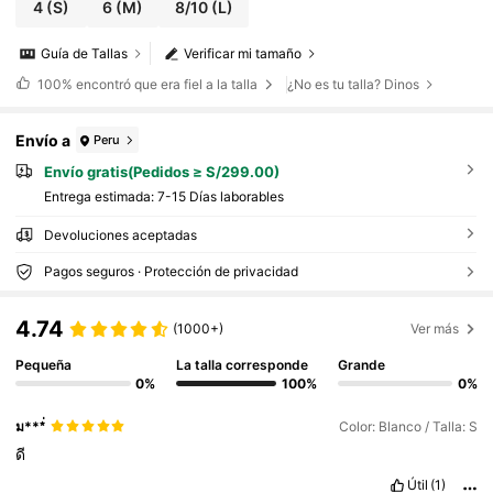
4
(S)
6
(M)
8/10
(L)
Guía de Tallas
Verificar mi tamaño
100%
encontró que era fiel a la talla
¿No es tu talla? Dinos
Envío a
Peru
Envío gratis(Pedidos ≥ S/299.00)
Entrega estimada:
7-15 Días laborables
Devoluciones aceptadas
Pagos seguros · Protección de privacidad
4.74
(1000+)
Ver más
Pequeña
La talla corresponde
Grande
0%
100%
0%
ม***่
Color: Blanco / Talla: S
ดี
Útil
(1)