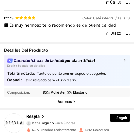
Útil
(3)
l***3
Color: Café integral / Talla: S
Es
muy
hermoso
te
lo
recomiendo
es
de
buena
calidad
Útil
(2)
Detalles Del Producto
Características de la inteligencia artificial
Escrito basado en detalles
Tela tricotada:
Tacto de punto con un aspecto acogedor.
Casual:
Estilo relajado para el uso diario.
460K Seguidores
4.73
Composición:
95% Poliéster, 5% Elastano
460K Seguidores
4.73
Ver más
460K Seguidores
4.73
Resyla
Seguir
l***4
seguido
Hace 3 horas
460K Seguidores
4.73
6.7M Vendido recientemente
1.2M Recompra