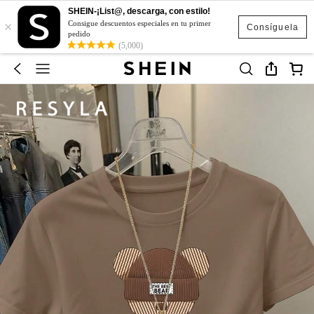
SHEIN-¡List@, descarga, con estilo!
×
Consigue descuentos especiales en tu primer
Consíguela
pedido
(5,000)