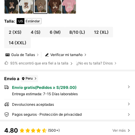
Talla
:
US
Estándar
2
(XS)
4
(S)
6
(M)
8/10
(L)
12
(XL)
14
(XXL)
Guía de Tallas
Verificar mi tamaño
93%
encontró que era fiel a la talla
¿No es tu talla? Dinos
Envío a
Peru
Envío gratis(Pedidos ≥ S/299.00)
Entrega estimada:
7-15 Días laborables
Devoluciones aceptadas
Pagos seguros · Protección de privacidad
4.80
(500+)
Ver más