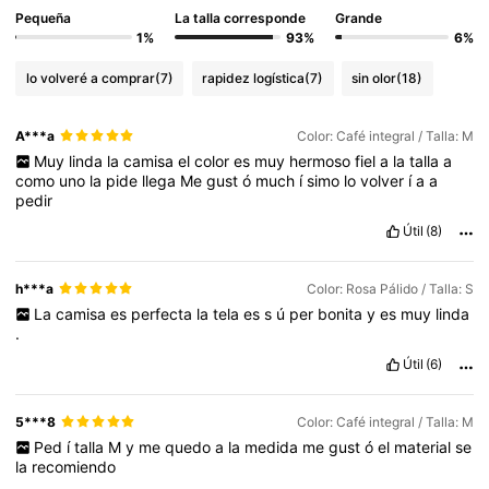
Pequeña
La talla corresponde
Grande
1%
93%
6%
lo volveré a comprar
(7)
rapidez logística
(7)
sin olor
(18)
A***a
Color: Café integral / Talla: M
Muy
linda
la
camisa
el
color
es
muy
hermoso
fiel
a
la
talla
a
como
uno
la
pide
llega
Me
gust
ó
much
í
simo
lo
volver
í
a
a
pedir
Útil
(8)
h***a
Color: Rosa Pálido / Talla: S
La
camisa
es
perfecta
la
tela
es
s
ú
per
bonita
y
es
muy
linda
.
Útil
(6)
5***8
Color: Café integral / Talla: M
Ped
í
talla
M
y
me
quedo
a
la
medida
me
gust
ó
el
material
se
la
recomiendo