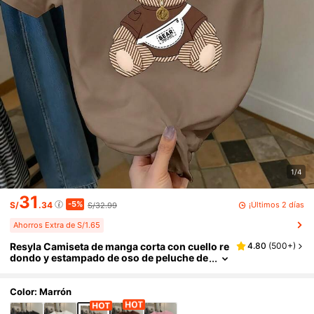
1/4
31
-5%
¡Últimos 2 días
S/
.34
S/32.99
Ahorros Extra de S/1.65
Resyla Camiseta de manga corta con cuello re
4.80
(
500+
)
dondo y estampado de oso de peluche de
dibujos animados, de uso casual y elegan
te para el uso diario en verano
Color: Marrón