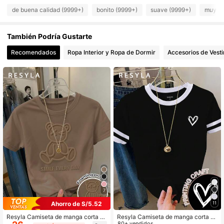
de buena calidad (9999+)
bonito (9999+)
suave (9999+)
muy co
460K Seguidores
4.73
460K Seguidores
También Podría Gustarte
4.73
Recomendados
Ropa Interior y Ropa de Dormir
Accesorios de Vesti
460K Seguidores
4.73
460K Seguidores
4.73
460K Seguidores
4.73
460K Seguidores
4.73
460K Seguidores
4.73
7
Ahorro de S/5.52
11
Resyla Camiseta de manga corta c
Resyla Camiseta de manga corta c
on cuello redondo y estampado en r
on cuello redondo y estampado de
80+ vendidos