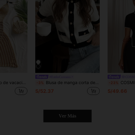
#EstiloCoreano
COSM
r, tiras anudadas y decoración de cuentas caladas
Blusa de manga corta de punto con diseño de bloques de color romántico, estilo minimalista y casual para uso diario, para mujer, nueva colección primavera/verano
COSMINA Suéter ajustad
-3%
-23%
S/52.37
S/49.66
Ver Más