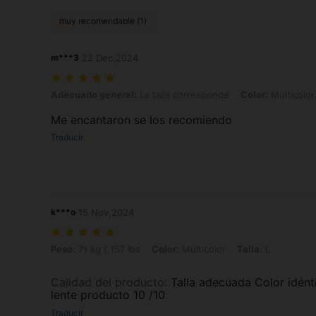
muy recomendable (1)
m***3
22 Dec,2024
Adecuado general: La talla corresponde, Color: Multicolor, Talla: M
Adecuado general:
La talla corresponde
Color:
Multicolor
Me encantaron se los recomiendo
Traducir
k***o
15 Nov,2024
Peso: 71 kg / 157 lbs, Color: Multicolor, Talla: L
Peso:
71 kg / 157 lbs
Color:
Multicolor
Talla:
L
Calidad del producto
:
Talla adecuada Color idén
lente producto 10 /10
Traducir