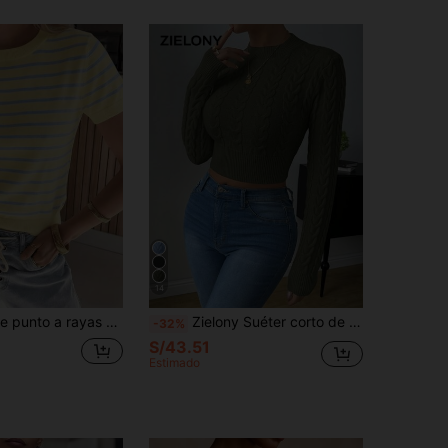
14
 casual para mujer, adecuado para uso diario y de oficina, ropa de verano linda de color amarillo
Zielony Suéter corto de punto de cable de unicolor casual de moda para mujer
-32%
S/43.51
Estimado