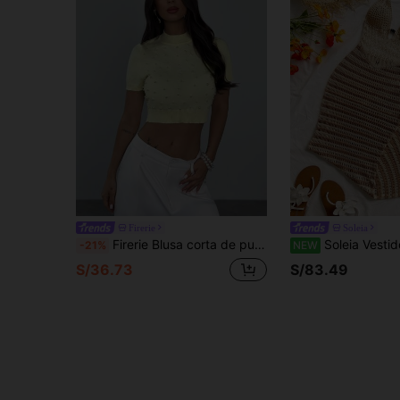
Firerie
Soleia
Firerie Blusa corta de punto de unicolor con adorno de perlas falsas para mujer
Soleia Vestido de vacaciones para mujer con cuello halte
-21%
NEW
S/36.73
S/83.49