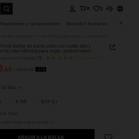
0
0
a. Press Enter to select.
Ropa interior y ropa para dormir
Bisutería Y Accesorios
Zapatos
H
llo alto y bloques de color informal para mujer, otoño/invierno
Privé Suéter de punto corto con cuello alto y
s de color informal para mujer, otoño/invierno
z2404306014362563
(4 Comentarios)
6
.85
S/121.99
-37%
ICE AND AVAILABILITY
US Talla
)
6 (M)
8/10 (L)
a de Tallas
u talla? Dime cuál es tu talla
AÑADIR A LA BOLSA