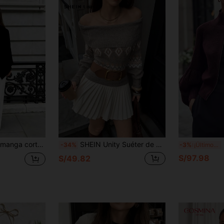
Blusa de punto de manga corta con cuello asimétrico y mangas de murciélago, elegante y de punto acanalado, color negro, para verano
SHEIN Unity Suéter de mujer de cuello de cowl, hombros descubiertos, manga larga, tejido tipo Fair Isle, informal, para otoño/invierno
C
-34%
-3%
¡Últimos 3 días
S/97.98
S/49.82