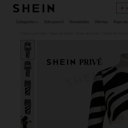
V
Use up 
Categorías
Solo para ti
Novedades
Ofertas
Ropa de
Página principal
Ropa de Mujer
Ropa de Mujer
Tejido de Punto
/
/
/