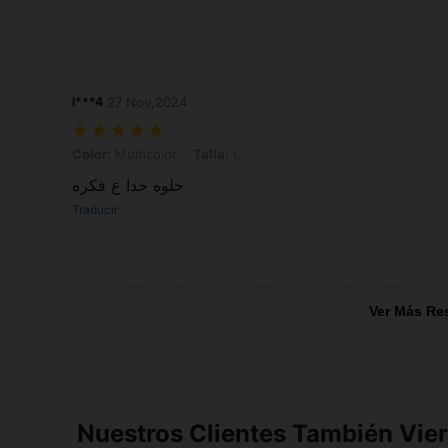
l***4
27 Nov,2024
Color: Multicolor, Talla: L
Color:
Multicolor
Talla:
L
حلوه جدا ع فكره
Traducir
Ver Más Re
Nuestros Clientes También Vie