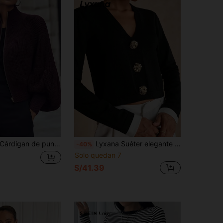
árdigan de punto con mangas de farol para mujer, nuevo suéter de otoño/invierno con cuello alto y cremallera, top de punto ajustado para otoño
Lyxana Suéter elegante de mujer con cuello en V, manga larga, decoración de metal y bloqueo de color, cómodo y de moda, para otoño/invierno
-40%
Solo quedan 7
S/41.39