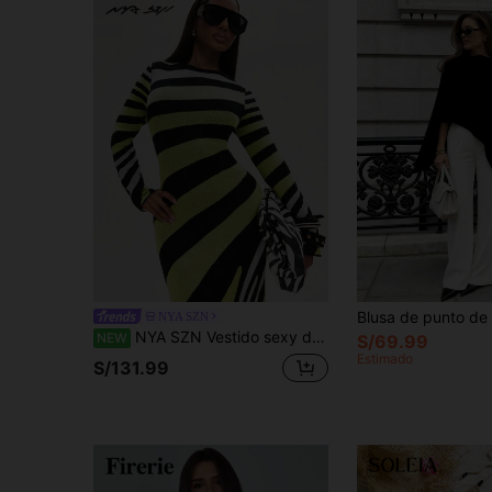
NYA SZN
NYA SZN Vestido sexy de estilo callejero para mujer con rayas, bloques de color, manga larga y abertura en la espalda
NEW
S/69.99
Estimado
S/131.99