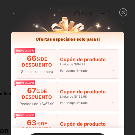
Útil (0)
Ofertas especiales solo para ti
Nuevo usuario
66
%DE
Cupón de producto
DESCUENTO
Límite de S/84.99
Por tiempo limitado
Sin mín. de compra
Útil (0)
Nuevo usuario
67
%DE
Cupón de producto
señas
DESCUENTO
Límite de S/135.98
Por tiempo limitado
Pedidos de +S/67.99
Nuevo usuario
63
%DE
Cupón de producto
ron
DESCUENTO
Límite de S/132.58
Por tiempo limitado