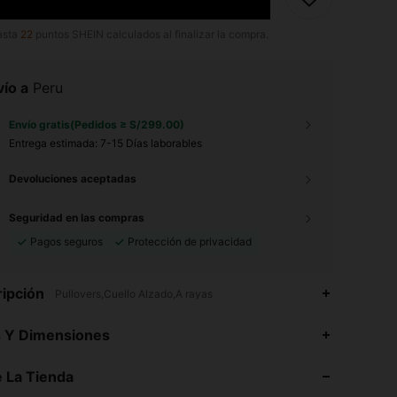
asta
22
puntos SHEIN calculados al finalizar la compra.
ío a
Peru
Envío gratis(Pedidos ≥ S/299.00)
Entrega estimada:
7-15 Días laborables
Devoluciones aceptadas
Seguridad en las compras
Pagos seguros
Protección de privacidad
ipción
Pullovers,Cuello Alzado,A rayas
4.93
3.5K
1.1M
s Y Dimensiones
4.93
3.5K
1.1M
 La Tienda