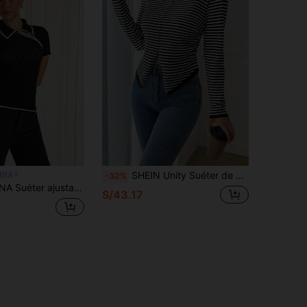
SHEIN Unity Suéter de punto casual de mujer con cuello redondo, estampado de rayas y bajo dividido, de manga larga, para otoño e invierno
INA
-32%
o de manga corta con cuello y abotonado para mujer
S/43.17