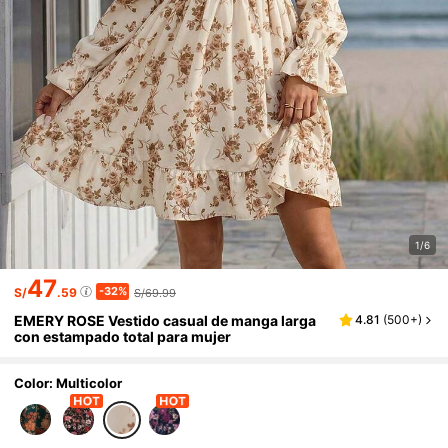
1/6
47
-32%
S/
.59
S/69.99
EMERY ROSE Vestido casual de manga larga
4.81
(
500+
)
con estampado total para mujer
Color: Multicolor