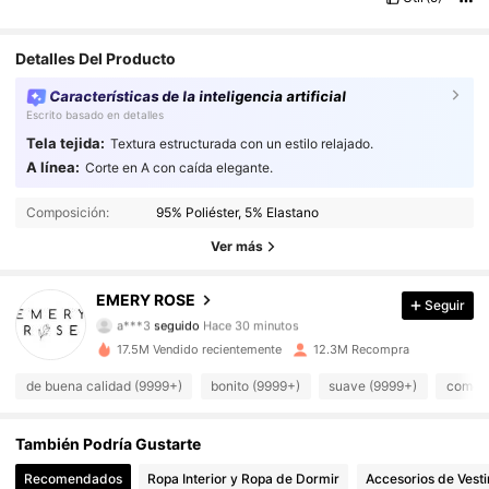
Detalles Del Producto
Características de la inteligencia artificial
Escrito basado en detalles
Tela tejida:
Textura estructurada con un estilo relajado.
A línea:
Corte en A con caída elegante.
1.8M Seguidores
4.86
Composición:
95% Poliéster, 5% Elastano
1.8M Seguidores
4.86
Ver más
1.8M Seguidores
4.86
EMERY ROSE
Seguir
a***3
seguido
Hace 30 minutos
1.8M Seguidores
4.86
17.5M Vendido recientemente
12.3M Recompra
1.8M Seguidores
4.86
de buena calidad (9999+)
bonito (9999+)
suave (9999+)
como e
1.8M Seguidores
4.86
También Podría Gustarte
Recomendados
Ropa Interior y Ropa de Dormir
Accesorios de Vesti
1.8M Seguidores
4.86