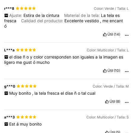
r***8
Color: Verde / Talla: L
Ajuste:
Estira
de
la
cintura
Material de la tela:
La
tela
es
fresca
Calidad del producto:
Excelente
vestido
,
me
encant
ó
Útil
(14)
L***a
Color: Multicolor / Talla: L
el
dise
ñ
o
y
color
corresponden
son
iguales
a
la
imagen
es
ligero
me
gust
ó
mucho
Útil
(10)
g***0
Color: Verde / Talla: M
Muy
bonito
,
la
tela
fresca
el
dise
ñ
o
tal
cual
Útil
(8)
a***3
Color: Multicolor / Talla: S
Est
á
muy
bonito
Útil
(5)