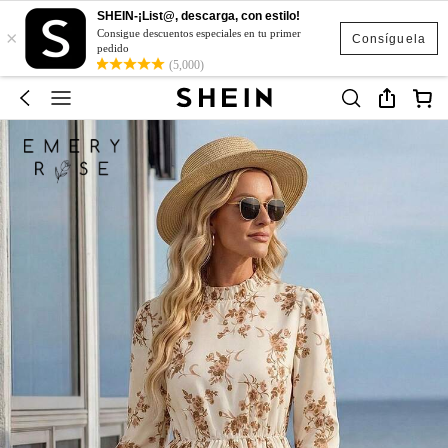
SHEIN-¡List@, descarga, con estilo!
×
Consigue descuentos especiales en tu primer
Consíguela
pedido
(5,000)