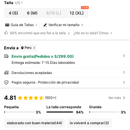
Talla
US
4 left
4
(S)
6
(M)
8/10
(L)
12
(XL)
Guía de Tallas
Verificar mi tamaño
94%
encontró que era fiel a la talla
¿No es tu talla? Dinos
Envío a
Peru
Envío gratis(Pedidos ≥ S/299.00)
Entrega estimada:
7-15 Días laborables
Devoluciones aceptadas
Pagos seguros · Protección de privacidad
4.81
(500+)
Ver más
Pequeña
La talla corresponde
Grande
3%
94%
3%
elaborado con buen material
(44)
lo volveré a comprar
(2)