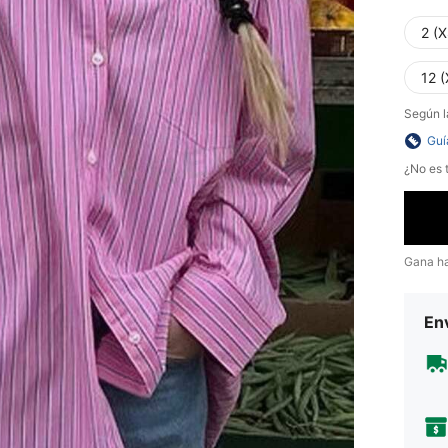
2 (X
12 (
Según l
Guí
¿No es t
Gana h
Env