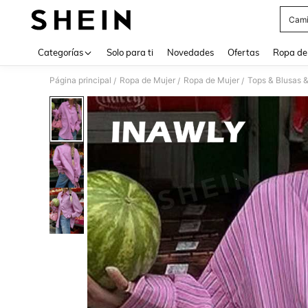
Cami
Use up 
Categorías
Solo para ti
Novedades
Ofertas
Ropa de
Página principal
Ropa de Mujer
Ropa de Mujer
Tops & Blusas 
/
/
/