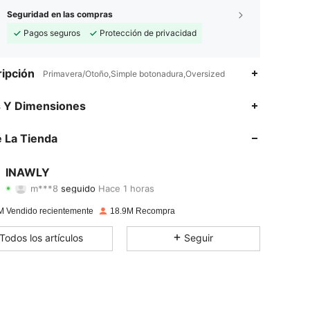
Seguridad en las compras
Pagos seguros
Protección de privacidad
ipción
Primavera/Otoño,Simple botonadura,Oversized
4.87
19K
1.1M
s Y Dimensiones
4.87
19K
1.1M
 La Tienda
4.87
19K
1.1M
INAWLY
m***8
seguido
Hace 1 horas
4.87
19K
1.1M
Calificación
Artículos
Seguidores
M Vendido recientemente
18.9M Recompra
4.87
19K
1.1M
Todos los artículos
Seguir
4.87
19K
1.1M
4.87
19K
1.1M