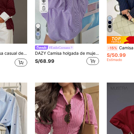
6
5
Camisa de manga larga con boton
#EstiloCoreano
-15%
mujer oversize con botones, camisas oversize para mujer, camisa a rayas, camisa a rayas con botones para mujer
DAZY Camisa holgada de mujer con cuello vuelto y rayas, versátil, azul, primavera/verano/otoño, ropa de mujer manga larga para la escuela
S/50.99
Estimado
S/68.99