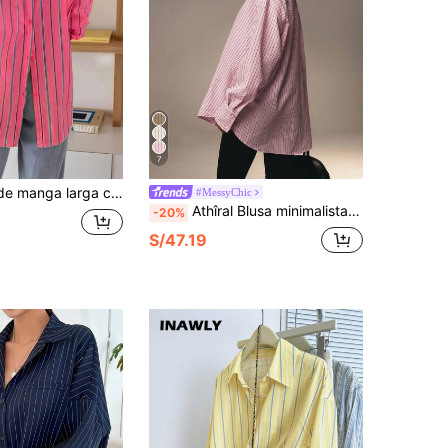
7
nes delanteros y traseros, a rayas, de estilo casual, color rosa, para primavera
#MessyChic
Athîral Blusa minimalista de manga larga con botones al frente y rayas rosas para el Día de San Valentín
-20%
S/47.19