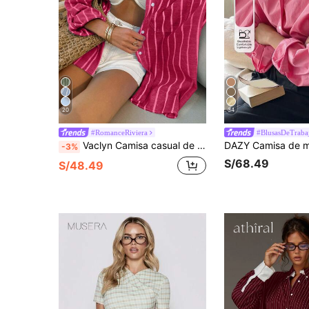
20
34
#RomanceRiviera
#BlusasDeTraba
Vaclyn Camisa casual de mujer de un solo pecho con hombros caídos y mangas enrolladas a rayas
-3%
S/68.49
S/48.49