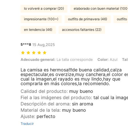
lo volveré a comprar (20)
elaborado con buen material (100
impresionante (100+)
outfits de primavera (46)
outfits
en tendencia (46)
accesorios faltantes (22)
5***8
15 Aug,2025
Adecuado general: La talla corresponde, Color: Azul, Talla: S
Adecuado general:
La talla corresponde
Color:
Azul
Tal
La camisa es hermosa!!!de buena calidad,calza
espectacular,es overzize,muy canchera,el color es
cual la imagen,el rayado es muy lindo,hay que
comprarla en más colores,la recomiendo.
Calidad del producto
:
muy bueno
Fiel a las imágenes del producto
:
tal cual la imag
Descripción del aroma
:
sin aroma
Material de la tela
:
muy bueno
Ajuste
:
perfecto
Traducir