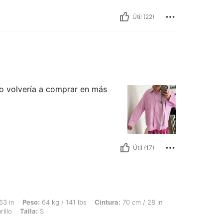
Útil (22)
 Lo volvería a comprar en más
Útil (17)
64 kg / 141 lbs, Cintura: 70 cm / 28 in, Busto: 94 cm / 37 in, Caderas: 108 cm / 43
63 in
Peso:
64 kg / 141 lbs
Cintura:
70 cm / 28 in
illo
Talla:
S