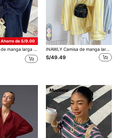
5
Ahorro de S/9.00
es delanteros y bolsillos, a rayas azules y blancas, otoño, oversize
INAWLY Camisa de manga larga casual de mujer con botones y estampado a rayas
S/49.49