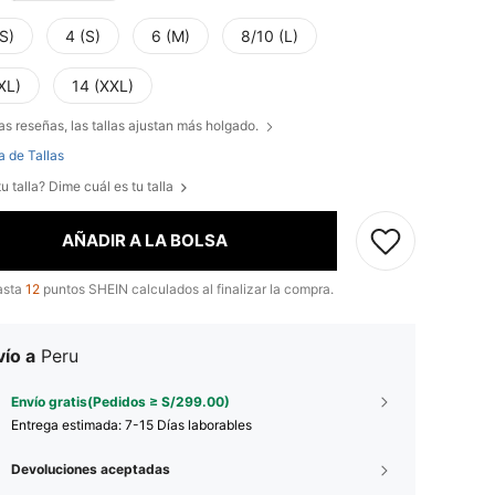
S)
4 (S)
6 (M)
8/10 (L)
XL)
14 (XXL)
as reseñas, las tallas ajustan más holgado.
a de Tallas
u talla? Dime cuál es tu talla
AÑADIR A LA BOLSA
asta
12
puntos SHEIN calculados al finalizar la compra.
ío a
Peru
Envío gratis(Pedidos ≥ S/299.00)
Entrega estimada:
7-15 Días laborables
Devoluciones aceptadas