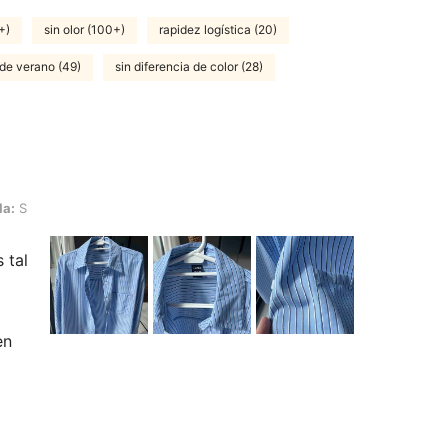
+)
sin olor (100+)
rapidez logística (20)
 de verano (49)
sin diferencia de color (28)
la:
S
 tal
en