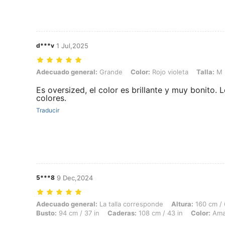
d***v
1 Jul,2025
Adecuado general: Grande, Color: Rojo violeta, Talla: M
Adecuado general:
Grande
Color:
Rojo violeta
Talla:
M
Es oversized, el color es brillante y muy bonito.
colores.
Traducir
5***8
9 Dec,2024
Adecuado general: La talla corresponde, Altura: 160 cm / 63 in, Peso: 
Adecuado general:
La talla corresponde
Altura:
160 cm / 
Busto:
94 cm / 37 in
Caderas:
108 cm / 43 in
Color:
Amar