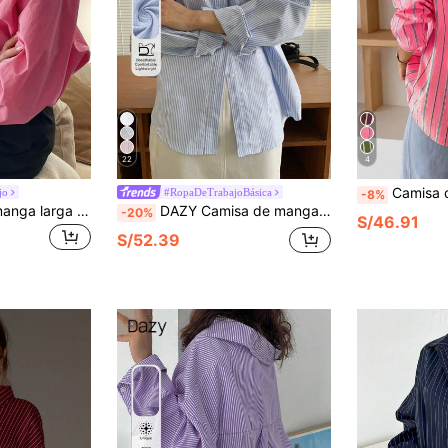
22
4
Camisa de manga larga con bolsillo, boto
jo
#RopaDeTrabajoBásica
-8%
DAZY Camisa de manga larga con botones y hombros caídos
DAZY Camisa de manga larga con hombros caídos y rayas verticales
-20%
S/46.91
S/52.39