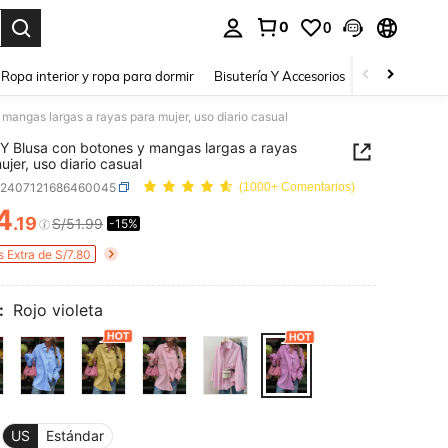
0
0
a. Press Enter to select.
Ropa interior y ropa para dormir
Bisutería Y Accesorios
Zapatos
H
angas largas a rayas para mujer, uso diario casual
 Blusa con botones y mangas largas a rayas
ujer, uso diario casual
z2407121686460045
(1000+ Comentarios)
4
.19
S/51.99
-15%
ICE AND AVAILABILITY
s Extra de S/7.80
:
Rojo violeta
US
Estándar