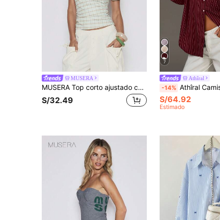
7
MUSERA
Athîral
MUSERA Top corto ajustado con cuello cruzado y cintura ceñida, a cuadros multicolor verde, estilo coolgirl, informal y lindo para uso diario
Athîral Camisa casual de mujer de manga larga con hombros caídos y botones, camisa de mujer con botones, camisa de 
-14%
S/64.92
S/32.49
Estimado