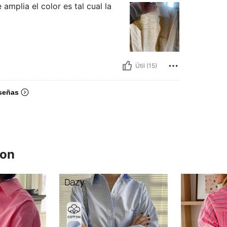
amplia el color es tal cual la
Útil (15)
señas
ron