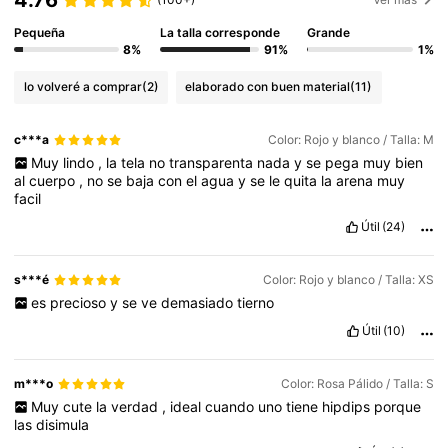
4.76
Pequeña
La talla corresponde
Grande
8%
91%
1%
lo volveré a comprar
(2)
elaborado con buen material
(11)
c***a
Color: Rojo y blanco / Talla: M
Muy
lindo
,
la
tela
no
transparenta
nada
y
se
pega
muy
bien
al
cuerpo
,
no
se
baja
con
el
agua
y
se
le
quita
la
arena
muy
facil
Útil
(24)
s***é
Color: Rojo y blanco / Talla: XS
es
precioso
y
se
ve
demasiado
tierno
Útil
(10)
m***o
Color: Rosa Pálido / Talla: S
Muy
cute
la
verdad
,
ideal
cuando
uno
tiene
hipdips
porque
las
disimula