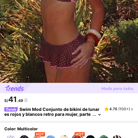
1/5
41
S/
.49
Swim Mod Conjunto de bikini de lunar
4.76
(
100+
)
es rojos y blancos retro para mujer, parte
superior de bikini triangular con acabado
en contraste y minifalda sexy, traje de baño vi
ntage sexy y elegante para vacaciones
Color: Multicolor