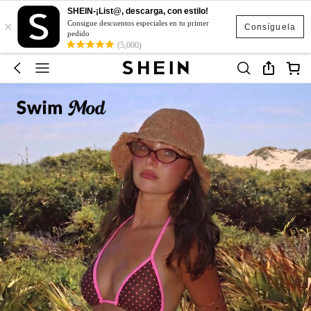
SHEIN-¡List@, descarga, con estilo!
×
Consigue descuentos especiales en tu primer
Consíguela
pedido
(5,000)