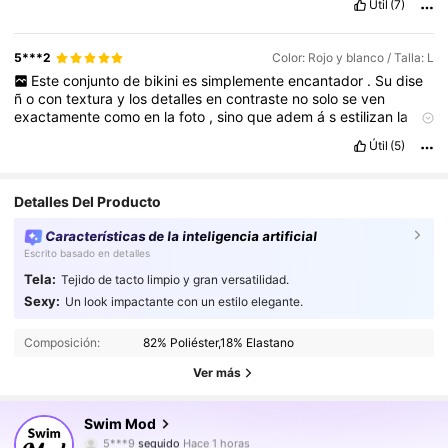
Útil
(7)
5***2
Color: Rojo y blanco / Talla: L
Este
conjunto
de
bikini
es
simplemente
encantador
.
Su
dise
ñ
o
con
textura
y
los
detalles
en
contraste
no
solo
se
ven
exactamente
como
en
la
foto
,
sino
que
adem
á
s
estilizan
la
figura
de
forma
incre
í
ble
,
creando
un
efecto
visual
muy
Útil
(5)
favorecedor
y
proporcionado
que
resalta
el
cuerpo
con
mucha
elegancia
.
Detalles Del Producto
Características de la inteligencia artificial
Escrito basado en detalles
Tela:
Tejido de tacto limpio y gran versatilidad.
546K Seguidores
4.87
Sexy:
Un look impactante con un estilo elegante.
Composición:
82% Poliéster,18% Elastano
546K Seguidores
4.87
Ver más
546K Seguidores
4.87
Swim Mod
546K Seguidores
4.87