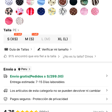
Talla
PE
10 left
5 left
S
(XS)
M
(S)
L
(M)
XL
(L)
Guía de Tallas
Verificar mi tamaño
91%
encontró que era fiel a la talla
¿No es tu talla? Dinos
Envío a
Peru
Envío gratis(Pedidos ≥ S/299.00)
Entrega estimada:
7-15 Días laborables
Los artículos de esta categoría no se pueden devolver ni cambiar
Pagos seguros · Protección de privacidad
(100+)
Ver más