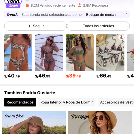
8.2M Vendido recientemente
2.8M Recompra
546K Seguidores
4.87
Esta tienda está seleccionada como
「Botique de moda」
Seguir
Todos los artículos
546K Seguidores
4.87
546K Seguidores
4.87
546K Seguidores
4.87
546K Seguidores
4.87
40
46
39
66
S/
.49
S/
.99
S/
.48
S/
.49
S/
546K Seguidores
4.87
También Podría Gustarte
Recomendados
Ropa Interior y Ropa de Dormir
Accesorios de Vesti
546K Seguidores
4.87