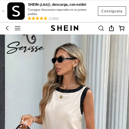
SHEIN-¡List@, descarga, con estilo!
×
Consigue descuentos especiales en tu primer
Consíguela
pedido
(5,000)