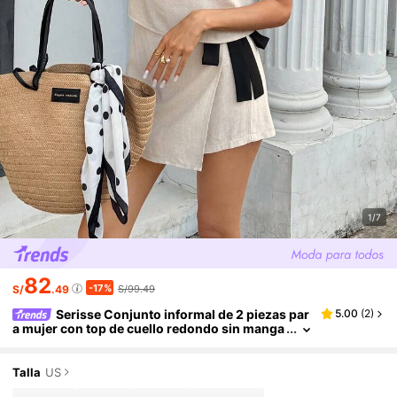
1/7
82
-17%
S/
.49
S/99.49
Serisse Conjunto informal de 2 piezas par
5.00
(
2
)
a mujer con top de cuello redondo sin manga
s de color contrastante y falda pantalón con l
azo de amarre
Talla
US