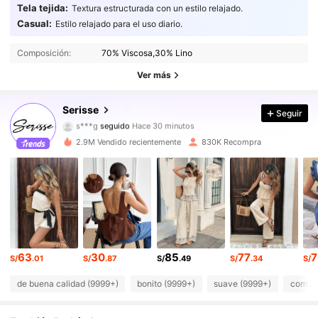
Tela tejida:
Textura estructurada con un estilo relajado.
Casual:
Estilo relajado para el uso diario.
500K Seguidores
4.82
Composición:
70% Viscosa,30% Lino
500K Seguidores
4.82
Ver más
500K Seguidores
4.82
Serisse
Seguir
s***g
seguido
Hace 30 minutos
500K Seguidores
4.82
2.9M Vendido recientemente
830K Recompra
500K Seguidores
4.82
500K Seguidores
4.82
500K Seguidores
4.82
63
30
85
77
7
S/
.01
S/
.87
S/
.49
S/
.34
S/
500K Seguidores
4.82
de buena calidad (9999+)
bonito (9999+)
suave (9999+)
como e
500K Seguidores
4.82