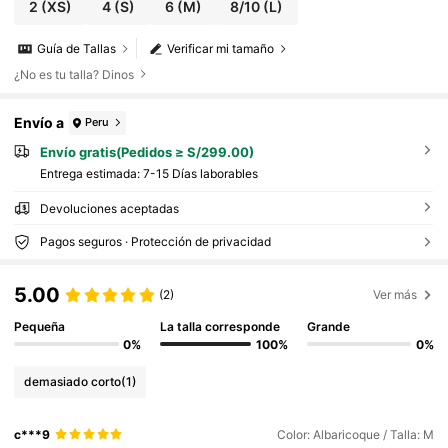
2
(XS)
4
(S)
6
(M)
8/10
(L)
Guía de Tallas
Verificar mi tamaño
¿No es tu talla? Dinos
Envío a
Peru
Envío gratis(Pedidos ≥ S/299.00)
Entrega estimada:
7-15 Días laborables
Devoluciones aceptadas
Pagos seguros · Protección de privacidad
5.00
(2)
Ver más
Pequeña
La talla corresponde
Grande
0%
100%
0%
demasiado corto
(1)
c***9
Color: Albaricoque / Talla: M