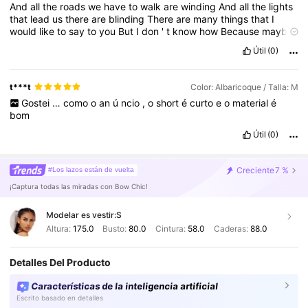
And
all
the
roads
we
have
to
walk
are
winding
And
all
the
lights
that
lead
us
there
are
blinding
There
are
many
things
that
I
would
like
to
say
to
you
But
I
don
'
t
know
how
Because
maybe
You
'
re
gonna
be
the
one
that
saves
me
And
after
all
You
'
re
Útil
(0)
my
wonderwall
t***t
Color: Albaricoque / Talla: M
Gostei
…
como
o
an
ú
ncio
,
o
short
é
curto
e
o
material
é
bom
Útil
(0)
Creciente
7 %
#Los lazos están de vuelta
¡Captura todas las miradas con Bow Chic!
Modelar es vestir:
S
Altura:
175.0
Busto:
80.0
Cintura:
58.0
Caderas:
88.0
Detalles Del Producto
Características de la inteligencia artificial
Escrito basado en detalles