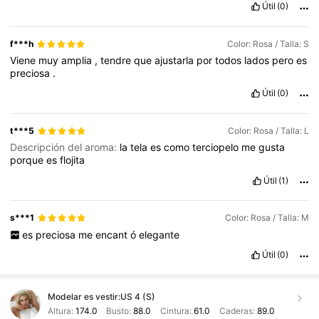
Útil
(0)
f***h
Color: Rosa / Talla: S
Viene
muy
amplia
,
tendre
que
ajustarla
por
todos
lados
pero
es
preciosa
.
Útil
(0)
t***5
Color: Rosa / Talla: L
Descripción del aroma:
la
tela
es
como
terciopelo
me
gusta
porque
es
flojita
Útil
(1)
s***1
Color: Rosa / Talla: M
es
preciosa
me
encant
ó
elegante
Útil
(0)
Modelar es vestir:
US 4 (S)
Altura:
174.0
Busto:
88.0
Cintura:
61.0
Caderas:
89.0