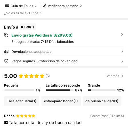
Guía de Tallas
Verificar mi tamaño
¿No es tu talla? Dinos
Envío a
Peru
Envío gratis(Pedidos ≥ S/299.00)
Entrega estimada:
7-15 Días laborables
Devoluciones aceptadas
Pagos seguros · Protección de privacidad
5.00
(8)
Ver más
Pequeña
La talla corresponde
Grande
1%
87%
12%
Talla adecuada
(1)
estampado bonito
(1)
de buena calidad
(1)
D***a
Color: Rosa / Talla: M
Talla
correcta
,
tela
y
de
buena
calidad