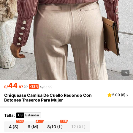
1/5
44
-32%
S/
.87
S/65.99
Chiquease Camisa De Cuello Redondo Con
5.00
(
8
)
Botones Traseros Para Mujer
Talla
:
US
Estándar
9 left
4 left
8 left
4
(S)
6
(M)
8/10
(L)
12
(XL)