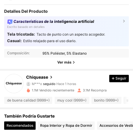
Detalles Del Producto
Características de la inteligencia artificial
Escrito basado en detalles
Tela tricotada:
Tacto de punto con un aspecto acogedor.
Casual:
Estilo relajado para el uso diario.
287K Seguidores
4.91
Composición:
95% Poliéster, 5% Elastano
287K Seguidores
4.91
Ver más
287K Seguidores
4.91
Chiquease
Seguir
M***o
seguido
Hace 1 horas
287K Seguidores
4.91
1.1M Vendido recientemente
3.1M Recompra
de buena calidad (9999+)
muy cool (9999+)
bonito (9999+)
sua
287K Seguidores
4.91
287K Seguidores
4.91
También Podría Gustarte
Recomendados
Ropa Interior y Ropa de Dormir
Accesorios de Vesti
287K Seguidores
4.91