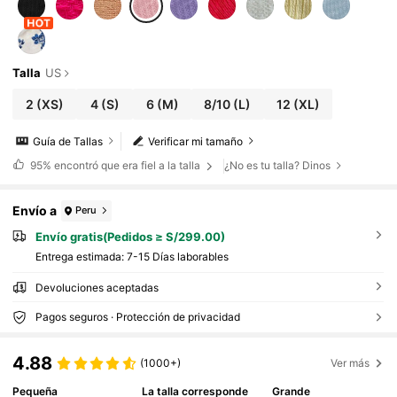
Talla
US
2
(XS)
4
(S)
6
(M)
8/10
(L)
12
(XL)
Guía de Tallas
Verificar mi tamaño
95%
encontró que era fiel a la talla
¿No es tu talla? Dinos
Envío a
Peru
Envío gratis(Pedidos ≥ S/299.00)
Entrega estimada:
7-15 Días laborables
Devoluciones aceptadas
Pagos seguros · Protección de privacidad
4.88
(1000+)
Ver más
Pequeña
La talla corresponde
Grande