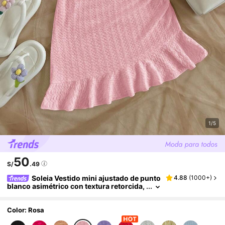
1/5
50
S/
.49
Soleia Vestido mini ajustado de punto
4.88
(
1000+
)
blanco asimétrico con textura retorcida,
volantes en el escote y el bajo, para fiest
a de vacaciones
Color: Rosa