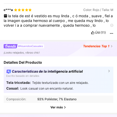
c***a
Color: Rojo / Talla: M
la
tela
de
est
é
vestido
es
muy
linda
,
c
ó
moda
,
suave
,
fiel
a
la
imagen
queda
hermoso
al
cuerpo
,
me
queda
muy
lindo
,
lo
volver
í
a
a
comprar
nuevamente
,
queda
hermoso
,
lo
recomiendo
👌
Útil
(11)
Tendencias
Top 1
#AtuendosCasuales
¡Looks relajados, vibras chic!
Detalles Del Producto
Características de la inteligencia artificial
Escrito basado en detalles
Tela tricotada:
Tejido texturizado con un aire relajado.
Casual:
Look casual con un encanto natural.
2.4M Seguidores
4.91
Composición:
93% Poliéster, 7% Elastano
2.4M Seguidores
4.91
Ver más