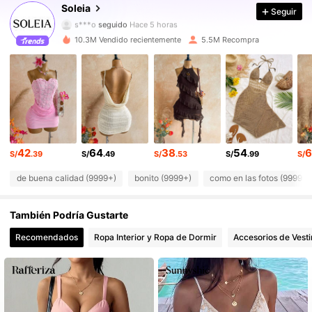
2.4M Seguidores
4.91
Soleia
Seguir
s***o
seguido
Hace 5 horas
2.4M Seguidores
4.91
10.3M Vendido recientemente
5.5M Recompra
2.4M Seguidores
4.91
2.4M Seguidores
4.91
2.4M Seguidores
4.91
42
64
38
54
6
S/
.39
S/
.49
S/
.53
S/
.99
S/
2.4M Seguidores
4.91
de buena calidad (9999+)
bonito (9999+)
como en las fotos (9999+)
2.4M Seguidores
4.91
También Podría Gustarte
2.4M Seguidores
4.91
Recomendados
Ropa Interior y Ropa de Dormir
Accesorios de Vesti
2.4M Seguidores
4.91