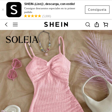
SHEIN-¡List@, descarga, con estilo!
×
Consigue descuentos especiales en tu primer
Consíguela
pedido
(5,000)