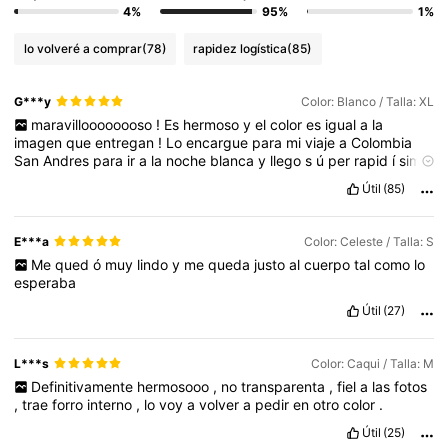
4%
95%
1%
lo volveré a comprar
(78)
rapidez logística
(85)
G***y
Color: Blanco / Talla: XL
maravilloooooooso
!
Es
hermoso
y
el
color
es
igual
a
la
imagen
que
entregan
!
Lo
encargue
para
mi
viaje
a
Colombia
San
Andres
para
ir
a
la
noche
blanca
y
llego
s
ú
per
rapid
í
simo
se
les
ver
á
hermoso
!!!!
Lo
recomiendo
a
mil
,
muy
buena
Útil
(85)
calidad
,
la
tela
suavecita
e
encargado
varios
y
nunca
e
tenido
ning
ú
n
problema
.
Compra
confiable
👌🏻
E***a
Color: Celeste / Talla: S
Me
qued
ó
muy
lindo
y
me
queda
justo
al
cuerpo
tal
como
lo
esperaba
Útil
(27)
L***s
Color: Caqui / Talla: M
Definitivamente
hermosooo
,
no
transparenta
,
fiel
a
las
fotos
,
trae
forro
interno
,
lo
voy
a
volver
a
pedir
en
otro
color
.
Útil
(25)