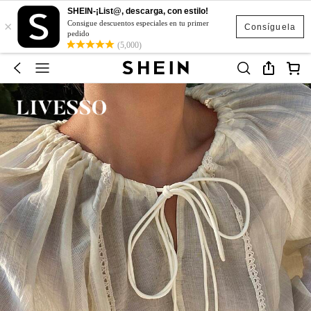
SHEIN-¡List@, descarga, con estilo!
×
Consigue descuentos especiales en tu primer
Consíguela
pedido
(5,000)