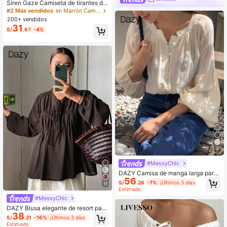
Siren Gaze Camiseta de tirantes de
uso diario versátil y casual de unico
#2 Más vendidos
en Marrón Camisetas sin mangas frescas
lor para mujer
200+ vendidos
31
S/
.67
-4%
8
#MessyChic
DAZY Camisa de manga larga para
56
mujer, corte holgado, estilo casual d
S/
.26
-7%
¡Últimos 3 días
11
e negocios, estilo uniforme escolar
Estimado
#MessyChic
DAZY Blusa elegante de resort para
38
mujer, unicolor, holgada, plisada, co
S/
.21
-16%
¡Últimos 3 días
n cordón, cuello redondo, manga lar
Estimado