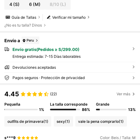
4
(S)
6
(M)
8/10
(L)
Guía de Tallas
Verificar mi tamaño
¿No es tu talla? Dinos
Envío a
Peru
Envío gratis(Pedidos ≥ S/299.00)
Entrega estimada:
7-15 Días laborables
Devoluciones aceptadas
Pagos seguros · Protección de privacidad
4.45
(22)
Ver más
Pequeña
La talla corresponde
Grande
1%
86%
13%
outfits de primavera
(1)
sexy
(1)
vale la pena comprarlo
(1)
s***9
Color: Beis / Talla: M