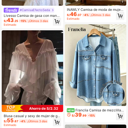
8
INAWLY Camisa de moda de mujer
#CamisaEfectoSeda
46
con manga raglán y estampado flor
S/
.07
-4%
¡Últimos 3 días
Livesso Camisa de gasa con manga
al jacquard de una sola hilera de bo
Estimado
43
s de murciélago rosa, lazo delanter
S/
.25
-15%
¡Últimos 3 días
tones
o, estilo bohemio casual para vacac
Estimado
iones, elegante prenda de cobertur
a para mujer, verano y otoño
Ahorro de S/2.32
Franclia Camisa de mezclilla a
NEW
39
zul claro estilo coreano para mujer, l
S/
.99
-15%
Blusa casual y sexy de mujer de ga
igera y con caída, corte holgado par
55
sa transparente, cárdigan de manga
S/
.67
-4%
¡Últimos 3 días
a cubrir el Body, camisa versátil de
larga con cuello en V y volantes de
Estimado
manga larga para el trabajo y uso di
gasa holgada, blusa de gasa de uni