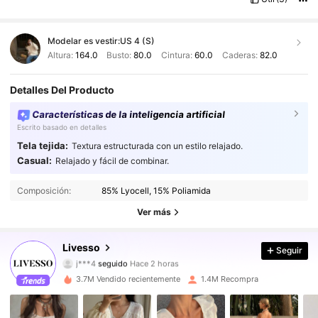
Modelar es vestir:
US 4 (S)
Altura:
164.0
Busto:
80.0
Cintura:
60.0
Caderas:
82.0
Detalles Del Producto
Características de la inteligencia artificial
Escrito basado en detalles
Tela tejida:
Textura estructurada con un estilo relajado.
Casual:
Relajado y fácil de combinar.
800K Seguidores
4.84
Composición:
85% Lyocell, 15% Poliamida
800K Seguidores
4.84
Ver más
800K Seguidores
4.84
Livesso
Seguir
800K Seguidores
4.84
3.7M Vendido recientemente
1.4M Recompra
800K Seguidores
4.84