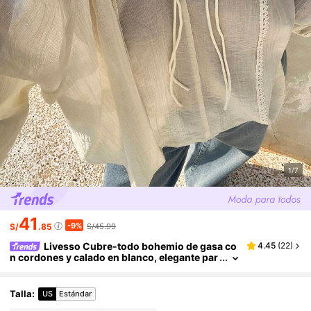
1/7
41
-9%
S/
.85
S/45.99
Livesso Cubre-todo bohemio de gasa co
4.45
(
22
)
n cordones y calado en blanco, elegante par
a ir y venir, de manga larga para mujer, para
primavera y verano
Talla
:
US
Estándar