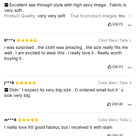
Excellent
see
through
style
with
high
sexy
image
.
Fabric
is
very
soft
.
Product Quality:
very
very
soft
True to product images:
true
Smell description:
no
Útil
(1)
R***s
Color: Beis / Talla: L
i
was
surprised
.
the
cloth
was
amazing
.
the
size
really
fits
me
well
.
I
am
excited
to
wear
this
.
i
really
love
it
.
Really
worth
buying
it
.
Útil
(1)
j***6
Color: Beis / Talla: S
Didn
’
t
expect
its
very
big
size
.
O
ordered
small
but
it
’
s
look
very
big
Útil
(4)
m***8
Color: Beis / Talla: L
I
really
love
ittt
good
fabeuc
but
i
received
it
with
stain
Útil
(3)