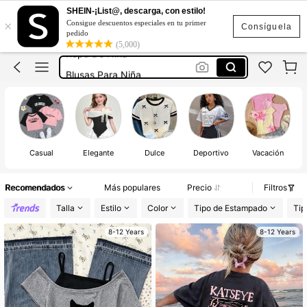
SHEIN-¡List@, descarga, con estilo!
×
Consigue descuentos especiales en tu primer
Blusas Para Niñas De 8 A 12 Años
Consíguela
pedido
(5,000)
Ropa De Niña
Blusas Para Niña
Playeras De Niña
Camisas Para Niña
Blusas Para Niñas De 8 A 12 Años
Ropa De Niña
Casual
Elegante
Dulce
Deportivo
Vacación
to
Recomendados
Más populares
Precio
Filtros
Talla
Estilo
Color
Tipo de Estampado
Tip
8-12 Years
8-12 Years