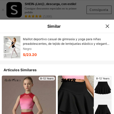
SHEIN-¡List@, descarga, con estilo!
×
Consigue descuentos especiales en tu primer
Consíguela
pedido
(5,000)
Similar
Maillot deportivo casual de gimnasia y yoga para niñas
preadolescentes, de tejido de lentejuelas elástico y elegante,
sin espalda, color negro para verano y otoño
Negro
S/23.20
Artículos Similares
8-12 Years
8-12 Years