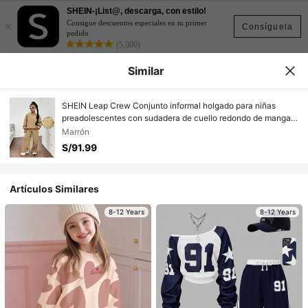
SHEIN-¡List@, descarga, con estilo!
×
Consigue descuentos especiales en tu primer
Consíguela
pedido
(5,000)
Similar
SHEIN Leap Crew Conjunto informal holgado para niñas
preadolescentes con sudadera de cuello redondo de manga
larga con relieve 3D y pantalones de chándal con bajo
Marrón
dividido
S/91.99
Artículos Similares
8-12 Years
8-12 Years