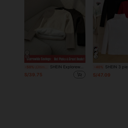
SHEIN Explorewe Set de 2 piezas Capa base de manga larga con cuello alto térmica y cómoda para niñas preadolescentes, versátil para deportes y viajes, en negro y beige, para otoño e invierno
SHEIN 3 piezas Top de manga larga de cuello redondo de punto de unicolor casual para 
-50%
¡Últimos 3 días
-40%
S/39.75
S/47.09