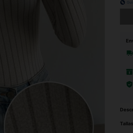
Guí
Lo sent
Env
Descr
Talla