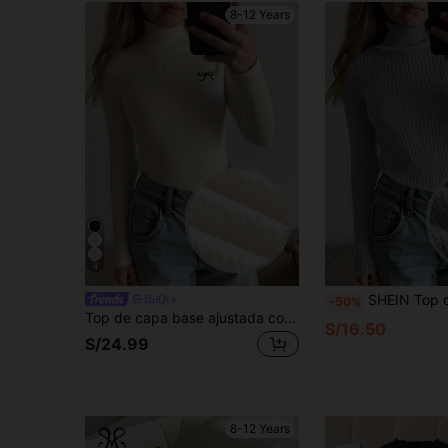
8-12 Years
4
SHEIN Top de punto acanalado de cuello alto ajustada para niñas pre
HiiQt
-50%
Top de capa base ajustada con textura de punto de cuello alto informal para niñas preadolescentes, versátil para otoño/invierno
S/16.50
S/24.99
8-12 Years