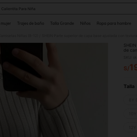
 Calientita Para Niña
and down arrow keys to navigate search Búsqueda reciente and Busca y Encuentr
 mujer
Trajes de baño
Talla Grande
Niños
Ropa para hombre
amisetas Niñas (8-12)
/
SHEIN 
de can
preado
SKU: s
larga 
invier
1
S/
PR
invier
Talla
8Y 
10Y
12Y