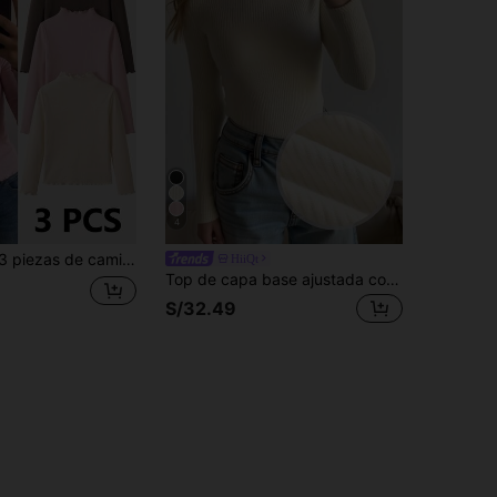
4
e lechuga para niña preadolescente, camisetas lindas de unicolor para niña preadolescente, camisetas de manga larga para niña, camisas para niña, camisas de unicolor para niña
HiiQt
Top de capa base ajustada con textura de canalé de cuello alto de punto blanco informal para niñas preadolescentes, versátil camiseta para otoño/invierno
S/32.49