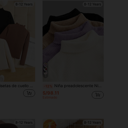
8-12 Years
8-12 Years
5
3 piezas Camisetas de cuello alto acanaladas de tono sólido con ribete de lechuga para niñas preadolescentes, de uso diario y combinables
Niña preadolescente Niña preadolescente Compra 1 pieza Obtén 3 gratis Camiseta casual de punto acanalado con cuello alto
-12%
S/98.11
Estimado
8-12 Years
8-12 Years