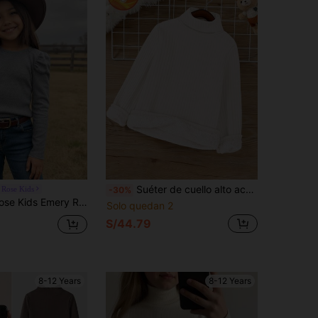
Suéter de cuello alto acanalado blanco con forro térmico de punto cálido para niña preadolescente en otoño/invierno
Rose Kids
-30%
niña preadolescente con manga gigot y cuello alto, estilo deportivo, ideal para uso diario casual, trabajo y vuelta al colegio, gris, otoño
Solo quedan 2
S/44.79
8-12 Years
8-12 Years