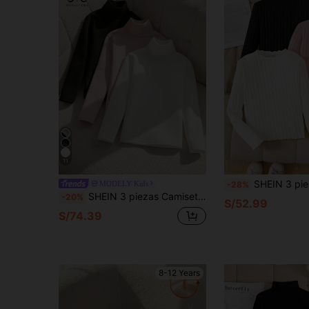
11
SHEIN 3 piezas Camiseta de cuello alto con ribete de lechuga
MODELY Kids
-28%
SHEIN 3 piezas Camisetas térmicas de manga larga con cuello alto y estampado de gato, estilo casual para niña preadolescente, elegante para otoño/invierno
-20%
S/52.99
S/74.39
8-12 Years