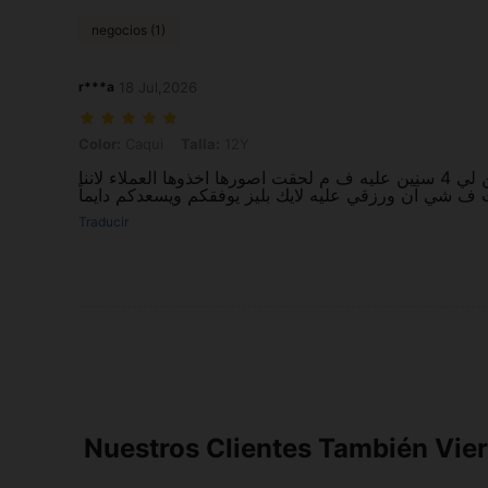
negocios (1)
r***a
18 Jul,2026
Color: Caqui, Talla: 12Y
Color:
Caqui
Talla:
12Y
حلوه ي حلوين لانه بصراحه كل حاجات شي آن تجنن لي 4 سنين عليه ف م لحقت اصورها اخذوها العملاء لاننا
Traducir
Nuestros Clientes También Vie