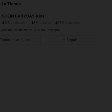
 La Tienda
4.95
18K
427K
4.95
18K
427K
SHEIN EVRYDAY Kids
4.95
18K
427K
Calificación
Artículos
Seguidores
s***l
seguido
Hace 2 horas
4.95
18K
427K
 Vendido recientemente
5.7M Recompra
4.95
18K
427K
Todos los artículos
Seguir
4.95
18K
427K
4.95
18K
427K
4.95
18K
427K