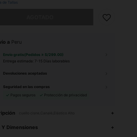
a de Tallas
imos, este producto está agotado.
AGOTADO
ío a
Peru
Envío gratis(Pedidos ≥ S/299.00)
Entrega estimada:
7-15 Días laborables
Devoluciones aceptadas
Seguridad en las compras
Pagos seguros
Protección de privacidad
ipción
cuello cisne,Canalé,Elástico Alto
4.95
18K
427K
s Y Dimensiones
4.95
18K
427K