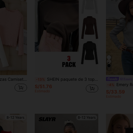
+S/203.97
11
, unicolor, versátil y de uso casual para niña preadolescente
SHEIN paquete de 3 tops de manga larga de punto con cuello alto ajustados para niñas preadolescentes, camisetas básicas para capas en otoño/invierno, corsé negro, corsé blanco, corsé marrón
Emery 
-13%
Emery Rose Kids Emery Rose Kids Camiseta ajustada vintage casual para 
-4%
S/51.76
Estimado
S/33.59
Estimado
8-12 Years
8-12 Years