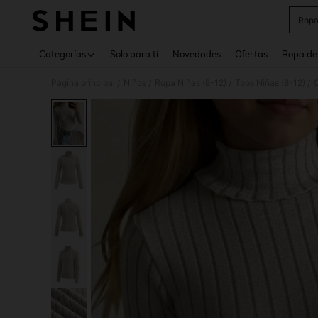
Ropa
Use up 
Categorías
Solo para ti
Novedades
Ofertas
Ropa de
Página principal
Niños
Ropa Niñas (8-12)
Tops Niñas (8-12)
C
/
/
/
/