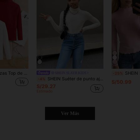
niña preadolescente, Camisa de manga larga de cuello alto para niña preadolescente
SHEIN 3 piezas de camisetas casuales de unicolor con cuello alto y ribete d
SHEIN SLAYR KIDS
-25%
SHEIN Suéter de punto ajustado de manga larga con cuello redondo de unicolor para uso diario casual de niña preadolescente
-4%
S/50.99
S/29.27
Estimado
Ver Más