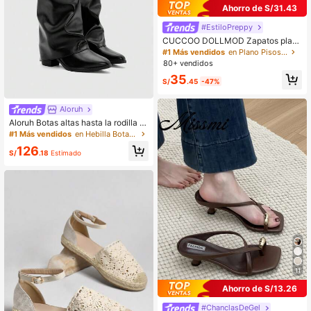
Ahorro de S/31.43
#EstiloPreppy
CUCCOO DOLLMOD Zapatos plan
os de estilo Mary Jane de terciopel
#1 Más vendidos
en Plano Pisos De Mujer
o clásico y elegante de color marró
80+ vendidos
n oscuro, cómodos para mujer
35
S/
.45
-47%
Aloruh
Aloruh Botas altas hasta la rodilla si
n cordones de cuero vegano para o
#1 Más vendidos
en Hebilla Botas de moda para mujer
toño/invierno con tacones gruesos,
126
minimalistas y versátiles, botas par
S/
.18
Estimado
a mujer, lujo silencioso
11
Ahorro de S/13.26
#ChanclasDeGel