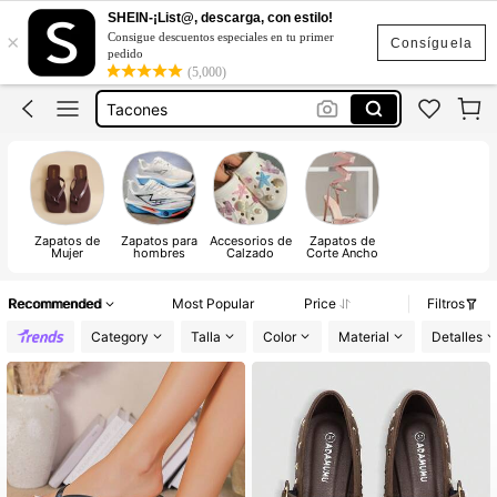
Sandalias Elegantes De Mujer
SHEIN-¡List@, descarga, con estilo!
×
Consigue descuentos especiales en tu primer
Sandalias
Consíguela
pedido
(5,000)
Tacones
Zapatos Para Mujer
Botas
Sandalias Elegantes De Mujer
Sandalias
Zapatos de
Zapatos para
Accesorios de
Zapatos de
Mujer
hombres
Calzado
Corte Ancho
Recommended
Most Popular
Price
Filtros
Category
Talla
Color
Material
Detalles