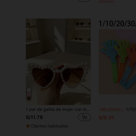
Estimado
1 par de gafas de mujer con marco de perlas falsas en forma de corazón, estilo vintage, de ojo de gato, para novia, moda, playa, fiesta y decoración
1/10/20/30/50 piezas Mini Juguetes de Aplauso, 9.5cm/3.74in de largo, 5cm/1.97in de 
-4%
¡Últimos 3 días
S/11.78
S/6.31
Clientes habituales