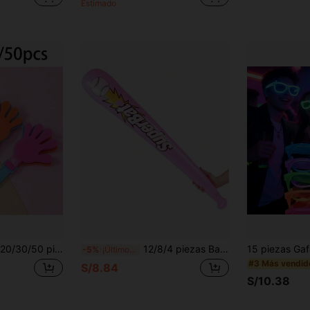
Estimado
ancho, Adecuado para Regalos y Suministros de Fiesta de Cumpleaños, Adecuado para Fiesta de Navidad, Regalos de Navidad, Regalos de Año Nuevo, Rellenos de Calcetines de Navidad, Celebraciones Festivas
12/8/4 piezas Bates de béisbol inflables de 17 pulgadas, ideal para decoración de carnaval, fiesta deportiva, fiesta de juegos, carnaval, celebración, fiesta de cumpleaños, accesorios divertidos para que usted y sus invitados se tomen fotos
-5%
¡Últimos 3 días
#3 Más vendid
S/8.84
S/10.38