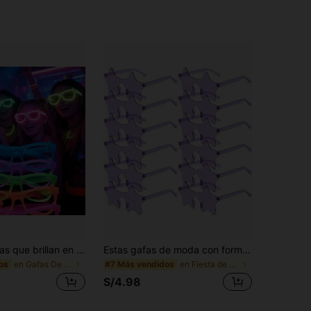
15 piezas Gafas que brillan en la oscuridad para fiestas - Verde neón, Morado, Naranja, Amarillo, Rojo - Sin lentes, Marcos de plástico ligeros y duraderos, Adecuados para Halloween, Mascarada, Cumpleaños, Fotomatón, Fiestas de disfraces - Recuerdos de fiesta, Decoraciones, Accesorios para fotos enviados al azar
Estas gafas de moda con forma de estrella presentan marcos de colores de caramelo, unisex, adecuadas como regalos para fiestas, aplicables para decoración de playa, bodas, fiestas de cumpleaños, viajes y otras ocasiones
en Gafas De Fiesta
en Fiesta de cumpleaños Gafas De Fiesta
os
#7 Más vendidos
S/4.98