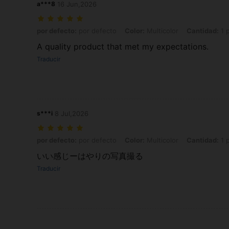
a***8
16 Jun,2026
por defecto: por defecto, Color: Multicolor, Cantidad: 1 pieza grand
por defecto:
por defecto
Color:
Multicolor
Cantidad:
1 
A quality product that met my expectations.
Traducir
s***i
8 Jul,2026
por defecto: por defecto, Color: Multicolor, Cantidad: 1 pieza de t
por defecto:
por defecto
Color:
Multicolor
Cantidad:
1 
いい感じーはやりの写真撮る
Traducir