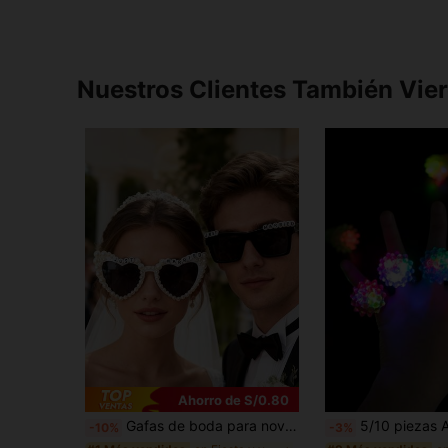
Nuestros Clientes También Vie
Ahorro de S/0.80
Gafas de boda para novia y novio, lentes tintados, marcos de imitación, serie de bodas europeas especiales, adecuadas para fiestas de boda, accesorios de fotografía de boda, despedida de soltera, gafas de estilo romántico
5/10 piezas Anillos con Luces LED, Regalos para Fiestas, Luces LED Intermitentes, Brillan en la Oscuridad, Adecuados par
-10%
-3%