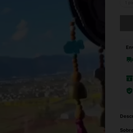
1 p
Lo sent
Env
Descr
Sobre