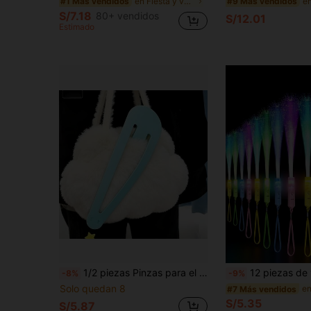
en Fiesta y vacaciones Gafas De Fiesta
#1 Más vendidos
#9 Más vendidos
S/7.18
80+ vendidos
S/12.01
Estimado
1/2 piezas Pinzas para el cabello extra grandes de 28cm/11 pulgadas, pinzas para el cabello de agarre fuerte antideslizantes de ABS, pinzas decorativas de gran tamaño, adecuadas para bolsos, ropa, cortinas, accesorios para el cabello de mujer lindos
12 piezas de varitas de fibra óptica luminosas, varitas de luz LED, suministros de fiesta luminosos de colores, varitas de fibra óptica, adecuadas para suministro
-8%
-9%
Solo quedan 8
#7 Más vendidos
S/5.35
S/5.87