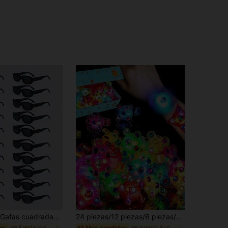
20/40 piezas Gafas cuadradas vintage, unisex, adecuadas para boda, decoración de graduación y accesorios de fiesta
24 piezas/12 piezas/6 piezas/1 pieza - Brazalete brillante, Brazalete brillante LED giratorio, Correa luminosa con destellos, Decoración de brazalete, Suministros para fiesta brillante, Regalo de cumpleaños, Relleno de bolsa de regalo, Solo para uso de adultos, Fiesta de neón
en Fiesta y vacaciones Gafas De Fiesta
en nuevo Accesorios de fiesta
os
#1 Más vendidos