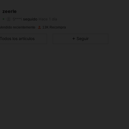
4.89
17
1.3K
zeerle
S***l
seguido
Hace 1 día
4.89
17
1.3K
Calificación
Artículos
Seguidores
Vendido recientemente
13K Recompra
4.89
17
1.3K
Todos los artículos
Seguir
4.89
17
1.3K
4.89
17
1.3K
4.89
17
1.3K
4.89
17
1.3K
4.89
17
1.3K