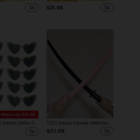
S/5.48
Ahorro de S/0.58
, divertidas y adorables, para hombres y mujeres, apropiadas para bodas, fiestas de baile, etc., en color blanco, Navidad
1/2/3 piezas Espada telescópica interesante - Katana de plástico impresa en 3D, adecuada para juegos de rol, LARP y actuaciones en el escenario
S/11.68