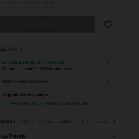
ieza grande de 3,54 pulgadas
imos, este producto está agotado.
AGOTADO
ío a
Peru
Envío gratis(Pedidos ≥ S/299.00)
Entrega estimada:
7-15 Días laborables
Devoluciones aceptadas
Seguridad en las compras
Pagos seguros
Protección de privacidad
4.89
17
1.3K
ipción
PP,Fiesta de Graduación,Fiesta de Bodas,Fiesta de Aniversario,Desp
4.89
17
1.3K
 La Tienda