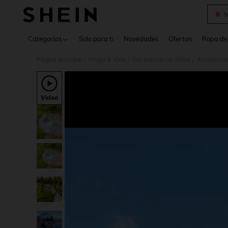
V
Use up 
Categorías
Solo para ti
Novedades
Ofertas
Ropa de
Página principal
Hogar & Vida
Decoración de fiesta
Accesorios
/
/
/
Video