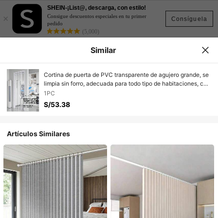
SHEIN-¡List@, descarga, con estilo!
×
Consigue descuentos especiales en tu primer
Consíguela
pedido
(5,000)
Similar
Cortina de puerta de PVC transparente de agujero grande, se
limpia sin forro, adecuada para todo tipo de habitaciones, con
ganchos, a prueba de viento transparente, cortina divisoria de
1PC
aire acondicionado
S/53.38
Artículos Similares