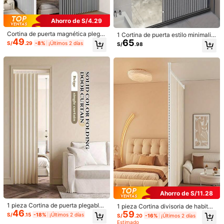
Útil
(0)
Ahorro de S/4.29
8***6
Tipo de Estilo: 1PC / Talla: 100x200cm
Cortina de puerta magnética plega
1 Cortina de puerta estilo minimalist
太薄，如果可以厚ㄧ點就完美了
49
ble multicolor, cortina de ducha esti
65
a, cortina divisoria plegable a prueb
S/
.29
-8%
¡Últimos 2 días
S/
.98
lo bohemio, cortina blackout sin bar
a de viento, equipada con correas
Útil
(0)
ra de moda, adecuada para sala de
de almacenamiento con ganchos, a
estar, dormitorio, cocina, con ganch
decuada para salas de estar, dormit
os, para decoración del hogar
orios y cocinas. Cortinas de sala de
estar de lujo ligero y elegante, divis
Detalles Del Producto
71 Seguidores
4.75
iones de dormitorio, estilo plegable,
Material:
Policloruro de vinilo
71 Seguidores
4.75
Ver más
71 Seguidores
4.75
71 Seguidores
4.75
JiaShiDIfan
r***s
seguido
Hace 1 día
71 Seguidores
4.75
893 Vendido recientemente
71 Seguidores
4.75
Seguir
Todos los artículos
71 Seguidores
4.75
Ahorro de S/11.28
71 Seguidores
4.75
También Podría Gustarte
1 pieza Cortina de puerta plegable
1 pieza Cortina divisoria de habitac
46
magnética, divisor de habitación de
59
ión plegable independiente, cortina
71 Seguidores
4.75
S/
.15
-18%
¡Últimos 2 días
S/
.20
-16%
¡Últimos 2 días
tela engrosada, ganchos y correas i
de tela colgante elegante para toda
Recomendados
Herramientas & Mejoras para el Hogar
Textiles Hog
Estimado