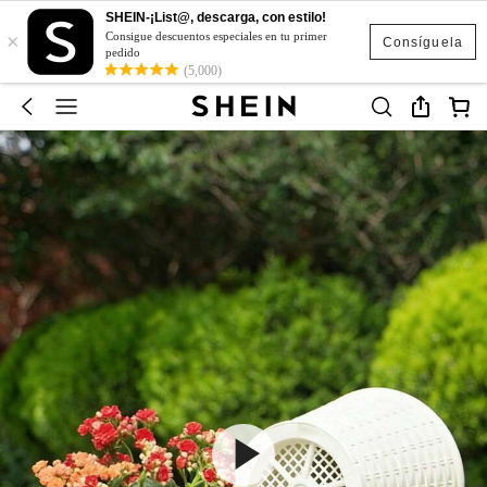
SHEIN-¡List@, descarga, con estilo!
×
Consigue descuentos especiales en tu primer
Consíguela
pedido
(5,000)