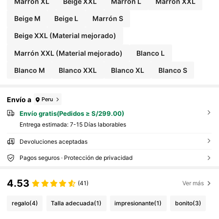
Marrón XL
Beige XXL
Marrón L
Marrón XXL
Beige M
Beige L
Marrón S
Beige XXL (Material mejorado)
Marrón XXL (Material mejorado)
Blanco L
Blanco M
Blanco XXL
Blanco XL
Blanco S
Envío a
Peru
Envío gratis(Pedidos ≥ S/299.00)
Entrega estimada:
7-15 Días laborables
Devoluciones aceptadas
Pagos seguros · Protección de privacidad
4.53
(41)
Ver más
regalo
(4)
Talla adecuada
(1)
impresionante
(1)
bonito
(3)