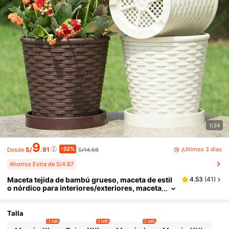
1/24
9
-32%
¡Últimos 3 días
S/
.91
S/14.58
Desde
Ahorros Extra de S/4.67
Maceta tejida de bambú grueso, maceta de estil
4.53
(
41
)
o nórdico para interiores/exteriores, maceta
de plástico con agujero de drenaje y bandej
a, adecuada para plantar hiedra, suculentas y ot
ras plantas en maceta
Talla
3 left
3 left
5 left