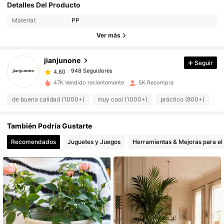
Detalles Del Producto
948 Seguidores
4.80
Material:
PP
948 Seguidores
4.80
Ver más
948 Seguidores
4.80
948 Seguidores
4.80
jianjunone
Seguir
948 Seguidores
4.80
s***a
seguido
Hace 1 día
47K Vendido recientemente
5K Recompra
948 Seguidores
4.80
948 Seguidores
de buena calidad (1000+)
muy cool (1000+)
práctico (800+)
bo
4.80
948 Seguidores
4.80
También Podría Gustarte
948 Seguidores
4.80
Recomendados
Juguetes y Juegos
Herramientas & Mejoras para el
948 Seguidores
4.80
948 Seguidores
4.80