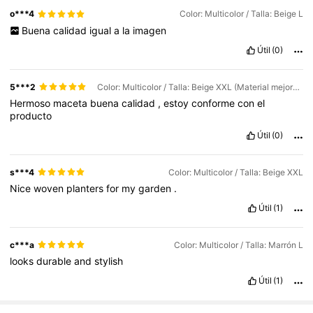
o***4
Color: Multicolor / Talla: Beige L
Buena
calidad
igual
a
la
imagen
Útil
(0)
5***2
Color: Multicolor / Talla: Beige XXL (Material mejorado)
Hermoso
maceta
buena
calidad
,
estoy
conforme
con
el
producto
Útil
(0)
s***4
Color: Multicolor / Talla: Beige XXL
Nice
woven
planters
for
my
garden
.
Útil
(1)
c***a
Color: Multicolor / Talla: Marrón L
looks
durable
and
stylish
Útil
(1)