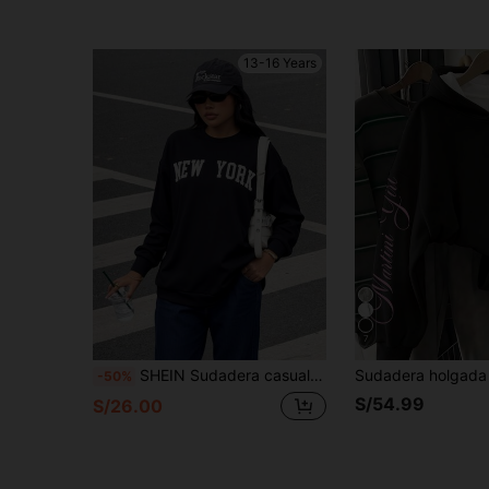
13-16 Years
7
SHEIN Sudadera casual para adolescentes con estampado de lema de letra, cuello redondo, manga larga, unicolor, versátil, adecuada para ir y venir, la escuela, el uso diario casual, los viajes, las fiestas al aire libre, los deportes, nueva para otoño/invierno, sudadera juvenil de Nueva York
-50%
S/54.99
S/26.00