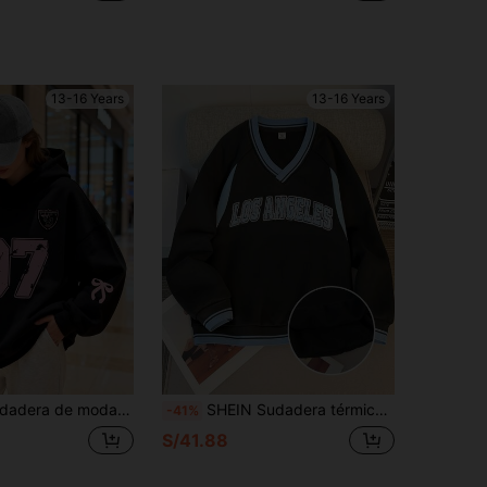
13-16 Years
13-16 Years
e manga larga de corte holgado, con estampado gráfico alegre, unicolor, adecuado para uso diario, salidas, fiestas, escuela, festivales de música, vacaciones, viajes y talla grande
SHEIN Sudadera térmica con cuello en V, con aplicación de letra en bloques de color, para adolescentes, otoño/invierno
-41%
S/41.88