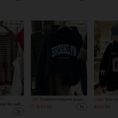
13-16 Years
13-16 Years
18
Sudadera holgada gruesa con capucha y manga larga, estilo minimalista casual para adolescentes, adecuada para otoño/invierno
Esta sudadera de moda para niñas presenta estampado de letras y lazos, diseño d
ds
-5%
-20%
ño/invierno, se puede usar para ir a la escuela, de compras, hacer deporte y otras ocasiones
S/47.80
S/25.59