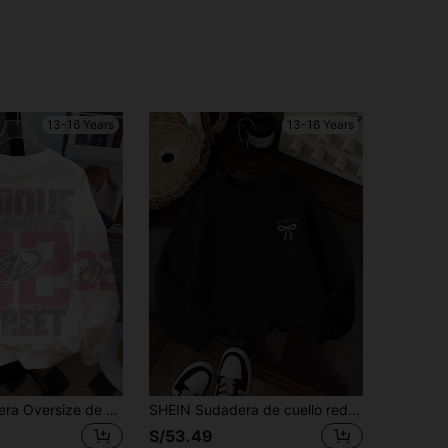
13-16 Years
13-16 Years
SHEIN Sudadera Oversize de Cuello Redondo para Adolescentes, Blanca con Estampado Rosa, Forro Térmico, Estilo Retro Americano de Campus, Ropa de Calle para Invierno, Vacaciones y Vuelta al Colegio en Otoño
SHEIN Sudadera de cuello redondo con estampado de lazo "Encuentra la paz interior" para adolescentes, linda y casual
S/53.49