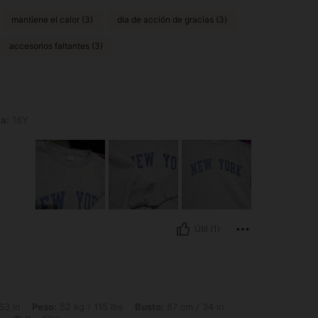
mantiene el calor (3)
día de acción de gracias (3)
accesorios faltantes (3)
la:
16Y
Útil (1)
52 kg / 115 lbs, Busto: 87 cm / 34 in, Caderas: 92 cm / 36 in, Cintura: 77 cm / 30 i
63 in
Peso:
52 kg / 115 lbs
Busto:
87 cm / 34 in