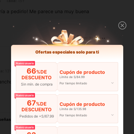
s
Talla:
15Y
ría a pedirlo! Me parece una muy buena
Útil (1)
Ofertas especiales solo para ti
Nuevo usuario
66
la:
13Y
%DE
Cupón de producto
DESCUENTO
Límite de S/84.99
ancho y sencillo pero lindo
Por tiempo limitado
Sin mín. de compra
Nuevo usuario
67
%DE
Cupón de producto
Útil (0)
DESCUENTO
Límite de S/135.98
Por tiempo limitado
Pedidos de +S/67.99
señas
Nuevo usuario