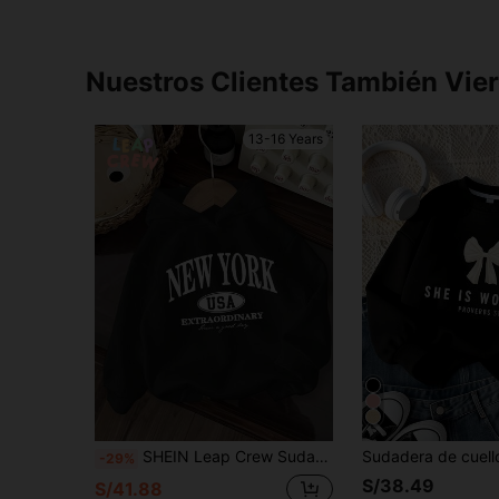
Nuestros Clientes También Vie
13-16 Years
SHEIN Leap Crew Sudadera de manga larga minimalista casual para adolescentes, con estampado de letra vintage de Nueva York, para otoño/invierno
-29%
S/38.49
S/41.88