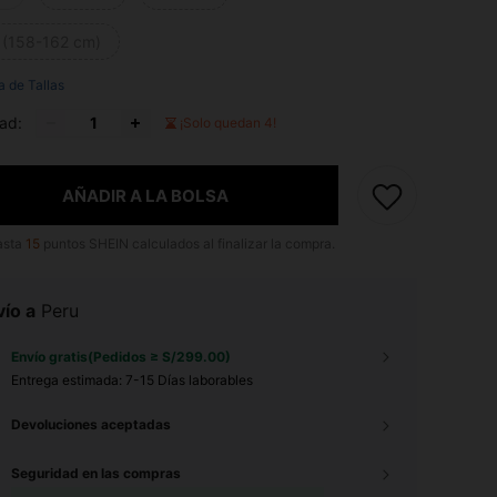
 (158-162 cm)
a de Tallas
ad:
¡Solo quedan 4!
AÑADIR A LA BOLSA
asta
15
puntos SHEIN calculados al finalizar la compra.
ío a
Peru
Envío gratis(Pedidos ≥ S/299.00)
Entrega estimada:
7-15 Días laborables
Devoluciones aceptadas
Seguridad en las compras