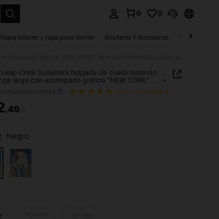
0
0
a. Press Enter to select.
Ropa interior y ropa para dormir
Bisutería Y Accesorios
Zapatos
H
SHEIN Leap Crew Sudadera holgada de cuello redondo de manga larga con estampado gráfico "NEW YORK" de estilo minimalista clásico para adolescentes, adecuada para otoño/invierno
Leap Crew Sudadera holgada de cuello redondo
nga larga con estampado gráfico "NEW YORK" de
 minimalista clásico para adolescentes, adecuada
k2410221290425525
(100+ Comentarios)
toño/invierno
2
.49
ICE AND AVAILABILITY
:
Negro
Y
10-11Y
12-13Y