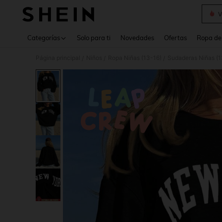
V
Use up 
Categorías
Solo para ti
Novedades
Ofertas
Ropa de
Página principal
Niños
Ropa Niñas (13-16)
Sudaderas Niñas (1
/
/
/