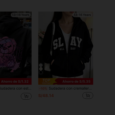
13-16 Years
13-16 Years
Ahorro de S/1.32
Ahorro de S/5.35
llejero para adolescente, suave & cómoda, uso casual diario para primavera & otoño
Sudadera con cremallera de manga larga holgada con estampado de letras, estilo de moda callejera, adecuada para primavera, otoño e invierno, estilo para chicas
-10%
S/48.14