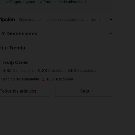
Pagos seguros
Protección de privacidad
ipción
Sí,lavadora o limpieza en seco profesional,Normal
4.85
2.2K
30K
s Y Dimensiones
4.85
2.2K
30K
 La Tienda
4.85
2.2K
30K
4.85
2.2K
30K
Leap Crew
4.85
2.2K
30K
Calificación
Artículos
Seguidores
6***0
seguido
Hace 16 horas
4.85
2.2K
30K
 Vendido recientemente
100K Recompra
4.85
2.2K
30K
Todos los artículos
Seguir
4.85
2.2K
30K
4.85
2.2K
30K
4.85
2.2K
30K