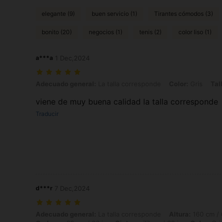
elegante (9)
buen servicio (1)
Tirantes cómodos (3)
bonito (20)
negocios (1)
tenis (2)
color liso (1)
a***a
1 Dec,2024
Adecuado general: La talla corresponde, Color: Gris, Talla: 16Y
Adecuado general:
La talla corresponde
Color:
Gris
Tal
viene de muy buena calidad la talla corresponde
Traducir
d***r
7 Dec,2024
Adecuado general: La talla corresponde, Altura: 160 cm / 63 in, Peso: 
Adecuado general:
La talla corresponde
Altura:
160 cm / 