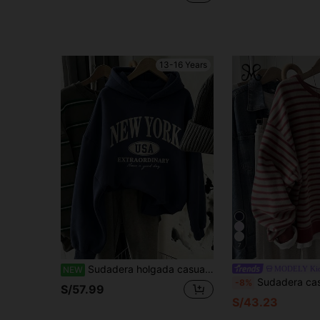
13-16 Years
7
Sudadera holgada casual de otoño con gráfico de letra de Nueva York vintage para adolescentes
MODELY Ki
NEW
Sudadera casual de cuello redondo a rayas para adolescentes, de corte holgado, adecuada para usar en oto
-8%
S/57.99
S/43.23