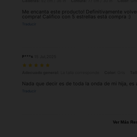
Caderas:
92 cm / 36 in
Cintura:
77 cm / 30 in
Color:
Gri
Me encanta este producto! Definitivamente volve
compra! Califico con 5 estrellas está compra :)
Traducir
P***s
15 Jul,2025
Adecuado general: La talla corresponde, Color: Gris, Talla: 13Y
Adecuado general:
La talla corresponde
Color:
Gris
Tal
Nada que decir es de toda la onda de mi hija, es 
Traducir
Ver Más Re