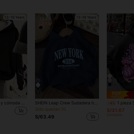
13-16 Years
13-16 Years
7
Sudadera holgada y cómoda para adolescentes, estilo casual minimalista y cool, con bordado personalizado en inglés, gráfico texturizado, color negro, adecuada para otoño/invierno, Y2K, fácil comodidad, sudadera cómoda
SHEIN Leap Crew Sudadera holgada y gruesa con gráfico de letra vintage de Nueva York, adecuada para adolescentes en otoño/invierno
1 pieza Sudadera con estampado de oso ca
-4%
Solo quedan 10
S/31.67
Estimado
S/63.49