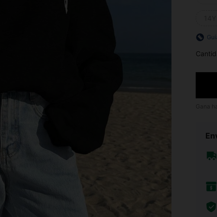
14Y
Guí
Cantid
Gana h
Env