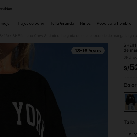
estidos
and down arrow keys to navigate search Búsqueda reciente and Busca y Encuentr
 mujer
Trajes de baño
Talla Grande
Niños
Ropa para hombre
3-16)
/
SHEIN 
de ma
13-16 Years
estilo
SKU: s
para o
5
S/
PR
Color
Talla
8-9