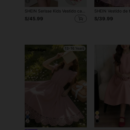
5
5
SHEIN Serisse Kids Vestido casual de punto azul con estampado floral pequeño para adolescentes
S/45.99
S/39.99
13-16 Years