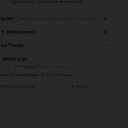
Pagos seguros
Protección de privacidad
ipción
Tela tejida,Lavar a mano, no limpiar en seco,Poliéster
4.94
50K
809K
s Y Dimensiones
4.94
50K
809K
 La Tienda
4.94
50K
809K
SHEIN Kids
m***f
seguido
Hace 30 minutos
4.94
50K
809K
Calificación
Artículos
Seguidores
M Vendido recientemente
10.2M Recompra
4.94
50K
809K
Todos los artículos
Seguir
4.94
50K
809K
4.94
50K
809K
4.94
50K
809K