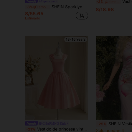
Vestido de longitud media para adolescentes, vestido ca
Sparklyn
-3%
¡Últimos 2 días
SHEIN Sparklyn 1 pieza Vestido azul ajustado para adolescentes, moda primavera/verano, casual para ir al trabajo, tejido de bambú y lino, cuello redondo, manga corta con volantes, patchwork, efecto quemado láser, dobladillo calado, elegante vestido de fiesta
-8%
¡Últimos 3 días
S/18.98
S/55.65
Estimado
13-16 Years
SHEIN Vestido de vacaciones de corte ajustado con estampado flor
CHARMNG Kids
-25%
Vestido de princesa vintage elegante rosa rubor para fiesta formal de verano para adolescentes, vestido ajustado con burbujas, arrugas y decoración de perlas falsas
-21%
Solo quedan 4