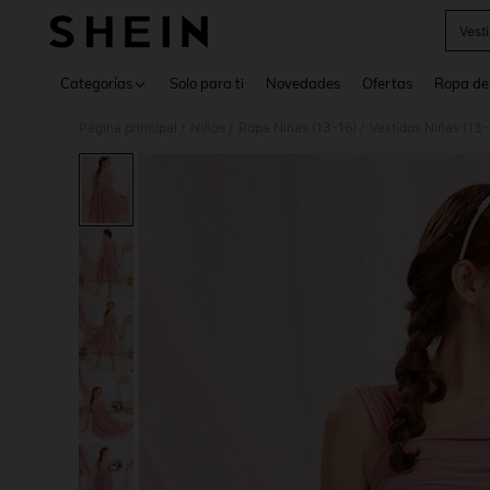
Vest
Use up 
Categorías
Solo para ti
Novedades
Ofertas
Ropa de
Página principal
Niños
Ropa Niñas (13-16)
Vestidos Niñas (13-
/
/
/