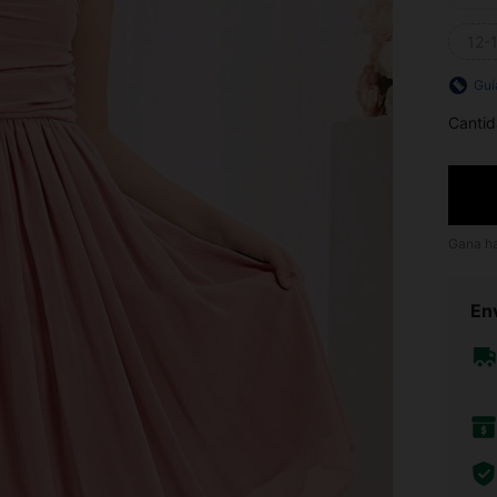
12-
Guí
Cantid
Gana h
Env