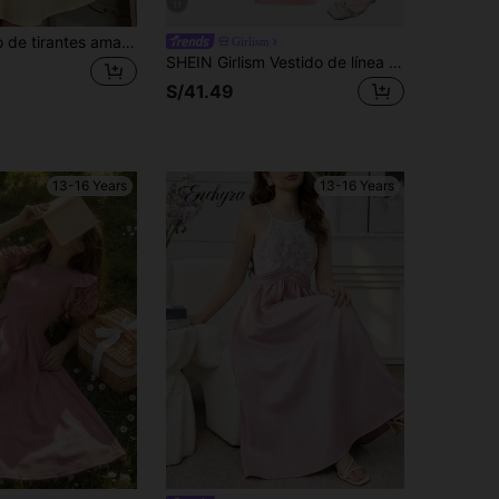
11
SHEIN Vestido de tirantes amarillo fresco para adolescentes. Hecho de tela amarilla, con escote cuadrado, con un elemento de estilo dulce francés; la cintura ajustada y el corte especial de la falda combinan un ajuste ceñido y elementos casuales. Es un vestido refinado para mujer que ha sido popular en los últimos años, adecuado para el uso diario en verano.
Girlism
SHEIN Girlism Vestido de línea A con hombros y busto fruncidos de unicolor elegante para adolescentes
S/41.49
13-16 Years
13-16 Years