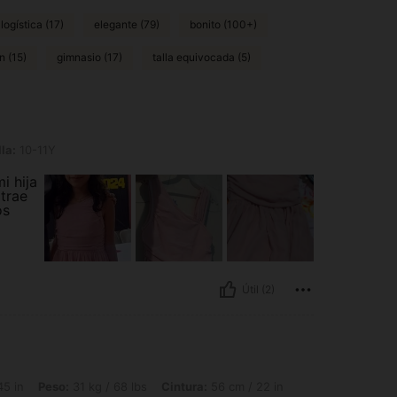
logística (17)
elegante (79)
bonito (100+)
n (15)
gimnasio (17)
talla equivocada (5)
la:
10-11Y
i hija
 trae
os
Útil (2)
31 kg / 68 lbs, Cintura: 56 cm / 22 in, Caderas: 74 cm / 29 in, Busto: 62 cm / 24 i
45 in
Peso:
31 kg / 68 lbs
Cintura:
56 cm / 22 in