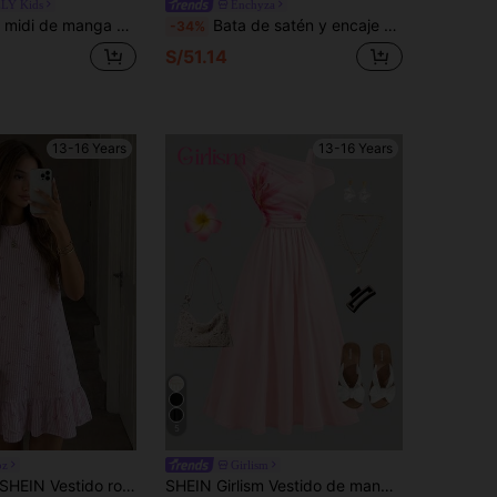
LY Kids
Enchyza
do y cintura, con decoración floral 3D elegante en rosa, estilo princesa elegante para adolescentes
Bata de satén y encaje con patchwork elegante para adolescentes, adecuada para abaya, jalabiya, ocasiones formales para mostrar un estilo refinado y sofisticado, vestido de invitada de boda para adolescentes, vestido de dama de honor adolescente
-34%
S/51.14
13-16 Years
13-16 Years
5
oz
Girlism
EIN Vestido rosa con volantes en el bajo para adolescentes, vestido casual Y2K de verano sin mangas, fluido y lindo, para fiesta de cumpleaños, vacaciones, picnic y días festivos
SHEIN Girlism Vestido de manga corta con hombros descubiertos, de tela de malla con estampado floral elegante en color crema para adolescentes. Vestido de unicolor con protección solar en el bajo, adecuado para uso casual diario, verano, graduación, vuelta al colegio, vacaciones, almuerzos, festivales de música y salidas.