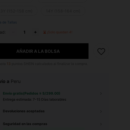
13Y (152-158 cm)
14Y (158-164 cm)
a de Tallas
ad:
¡Solo quedan 4!
AÑADIR A LA BOLSA
asta
13
puntos SHEIN calculados al finalizar la compra.
ío a
Peru
Envío gratis(Pedidos ≥ S/299.00)
Entrega estimada:
7-15 Días laborables
Devoluciones aceptadas
Seguridad en las compras