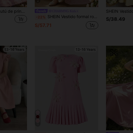
4
11
SHEIN Vestido de tutú de princesa con cuello alto sin mangas, decorado con perlas y encaje de malla, nuevo para verano para niñas
CHARMNG Kids
SHEIN Vestido formal rosa para adolescentes, vestido con tirantes de espagueti, estilo bohemio elegante, estampado digital floral & botánico, adecuado para salidas de primavera/verano, vacaciones, temporada de bodas, fiestas, ocasiones formales
-22%
S/38.49
S/57.71
13-16 Years
13-16 Years
11