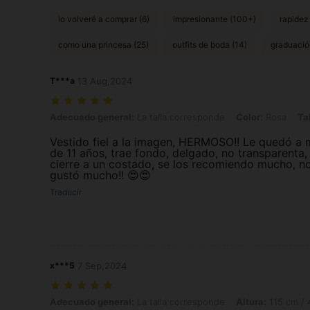
lo volveré a comprar (6)
impresionante (100+)
rapidez 
como una princesa (25)
outfits de boda (14)
graduació
T***a
13 Aug,2024
Adecuado general: La talla corresponde, Color: Rosa, Talla: 10-11Y
Adecuado general:
La talla corresponde
Color:
Rosa
Tal
Vestido fiel a la imagen, HERMOSO!! Le quedó a m
de 11 años, trae fondo, delgado, no transparenta,
cierre a un costado, se los recomiendo mucho, n
gustó mucho!! 😍😍
Traducir
x***5
7 Sep,2024
Adecuado general: La talla corresponde, Altura: 115 cm / 45 in, Peso: 
Adecuado general:
La talla corresponde
Altura:
115 cm / 