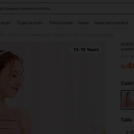
ido Elegante Adolescente Niña
and down arrow keys to navigate search Búsqueda reciente and Busca y Encuentr
 mujer
Trajes de baño
Talla Grande
Niños
Ropa para hombre
16)
SHEIN Chica adolescente Vestido fruncido de cuello asimétrico
/
SHEIN 
asimét
13-16 Years
SKU: s
4
S/
PR
Color
Talla
8-9