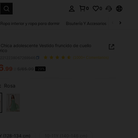
0
0
a. Press Enter to select.
Ropa interior y ropa para dormir
Bisutería Y Accesorios
Zapatos
H
Chica adolescente Vestido fruncido de cuello
rico
k2212238067269946
(1000+ Comentarios)
6
.99
S/65.99
-29%
ICE AND AVAILABILITY
:
Rosa
Y (128-134 cm)
10-11Y (140-146 cm)