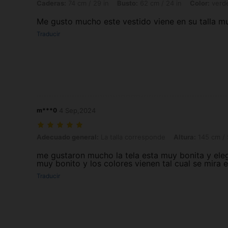
Caderas:
74 cm / 29 in
Busto:
62 cm / 24 in
Color:
verd
Me gusto mucho este vestido viene en su talla mu
Traducir
m***0
4 Sep,2024
Adecuado general: La talla corresponde, Altura: 145 cm / 57 in, Colo
Adecuado general:
La talla corresponde
Altura:
145 cm / 
me gustaron mucho la tela esta muy bonita y eleg
muy bonito y los colores vienen tal cual se mira 
Traducir