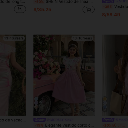
sual negro con mangas con volantes, vestido elegante y lindo para adolescentes, adecuado para usar en primavera, otoño y verano
SHEIN Vestido de línea A con mangas abullonadas de unicolor tejido para adolescentes, falda plisada, decoración con pétalos florales y botones de perlas falsas, adecuado para uso casual en primavera/verano
MODE
-50%
Vestido midi de manga corta con cuello redon
-35%
S/35.25
S/58.49
13-16 Years
13-16 Years
9
30
al asimétrico elegante para adolescentes en vacaciones tropicales
MODELY Kids
VibeC
Elegante vestido corto con estampado floral para adolescente, manga con volantes, cuello en V con ribete de encaje transparente, cintura ceñida con lazo, falda acampanada
SH
-15%
-20%
¡Últimos 3 días