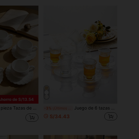
Ahorro de S/13.54
Body de la taza, decoración de borde ondulado con pétalos de margarita, asa en forma de C, resistente al calor, vajilla apta para lavavajillas, vajilla elegante de estilo nórdico de lujo en color blanco, adecuada para té de la tarde, reuniones familiares, café, té
Juego de 6 tazas de té de vidrio transparente con platillos, tazas de café con textura para té negro, espresso, té de hierbas, vajilla elegante para el hogar, la cocina y el té de la tarde
-3%
¡Últimos 3 días
S/34.43