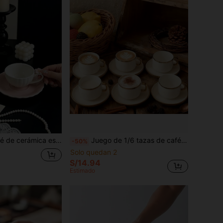
on, adecuado para mujeres, apto para microondas, vajilla linda, perfecto para latte, té, leche, mesa de desayuno, escritorio de oficina, cocina del hogar y decoración de té de la tarde
Juego de 1/6 tazas de café y platos de cerámica con relieve y borde dorado, vajilla de lujo exquisita para el hogar/taza de té. Ideal para capuchino, espresso, latte, té. Apto para microondas, adecuado para el hogar, la oficina, cafeterías. Regalo perfecto para mujeres, fiestas, inauguración de casa, uso diario en el hogar
-50%
Solo quedan 2
S/14.94
Estimado