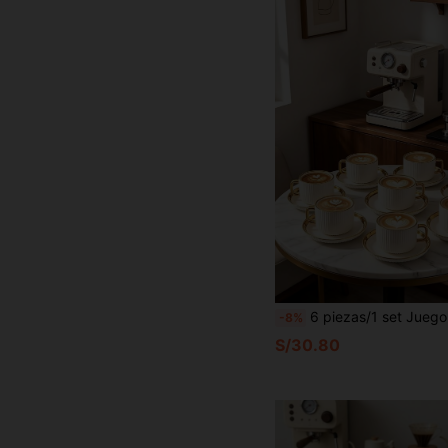
6 piezas/1 set Juego de té de cerámica de lujo con borde dorado, incluye tazas de café y platos, (estante de hierro no incluido)/Espresso, apto para lavavajillas. Perfecto para cocina del hogar, decoración de mesa, té de la tarde, beber café, regalos personalizados, accesorios de cocina, festival, fiesta, cumpleaños,
-8%
S/30.80