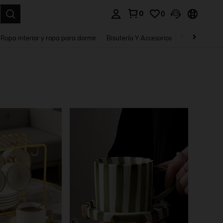
0
0
a. Press Enter to select.
Ropa interior y ropa para dormir
Bisutería Y Accesorios
Zapatos
H