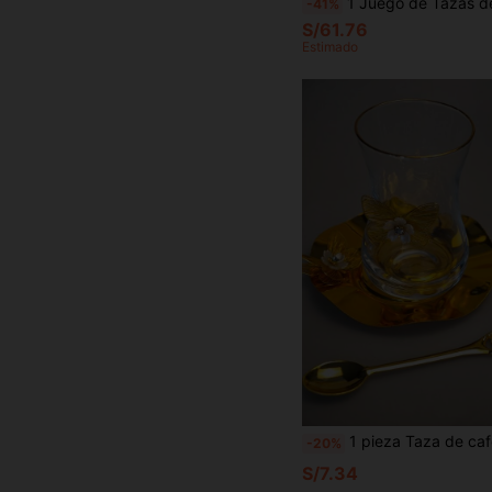
1 Juego de Tazas de Café con Borde Dorado Estilo Europeo Lujoso, Taza y Platillo de Café Estilo Americano, Taza para Té con Leche, Taza y Platillo de Café con Borde Dorado, Elegante Juego de Taza y Platillo de Café 
-41%
S/61.76
Estimado
1 pieza Taza de café de lujo con borde dorado de vidrio, nueva taza de café turca con plati
-20%
S/7.34