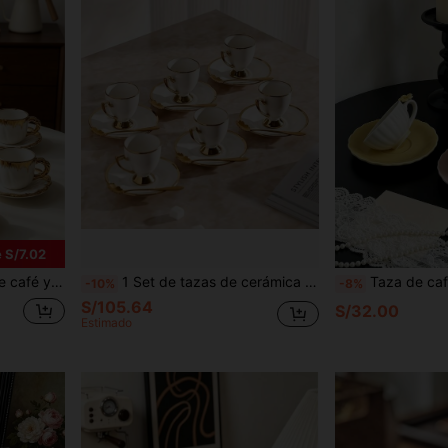
 S/7.02
fiesta, cumpleaños, boda, aniversario. Ideal para el Día de San Valentín, Día de la Madre, taza y platillo de espresso
1 Set de tazas de cerámica de lujo con borde dorado, taza con platito y cuchara, 95ml/3.32oz, estilo europeo para el té de la tarde, taza de café estilo americano
Taza de café de cerámica estética Ins con bandeja a juego, juego de tazas de porcelana con asa floral 3D multicolor estilo macar
-10%
-8%
S/105.64
S/32.00
Estimado