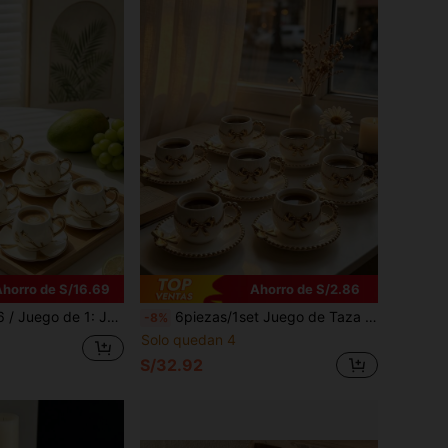
horro de S/16.69
Ahorro de S/2.86
vajillas, incluye tazas de espresso, tazas de té y tazas de café árabe. Adecuado para té de la tarde, cafeterías, cocinas y decoración del hogar; una opción de regalo ideal.
6piezas/1set Juego de Taza de Café y Plato de Cerámica con Borde de Perla y Lazo Chapado en Oro Vintage. Incluye Tazas con Patrón de Perla en Relieve, Tazas de Latte con Asa de Perla Bonita, Tazas de Té de la Tarde para la Oficina, Tazas de Leche para Dormitorio y Tazas de Agua con Diseño Exquisito. Este es un Regalo Muy Adecuado y Bonito para Niñas y Damas.
-8%
Solo quedan 4
S/32.92