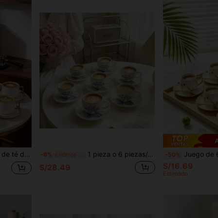
A
 boda y cena. Regalo del Día de San Valentín para él, Regalo del Día de San Valentín (estante de hierro no incluido)
1 pieza o 6 piezas/Juego Taza de café de cerámica floral de 90 ml y plato, apto para microondas y lavavajillas, adecuado para espresso y café árabe, taza de café estilo saudí, ideal para té de la tarde, cafetería y cocina, regalo perfecto
Juego de 6 / Juego de 1: Juego de taza de café y platillo de cerámica vintage de 90ml, apto para microondas y lava
-8%
¡Últimos 3 días
-50%
S/16.69
S/28.49
Estimado