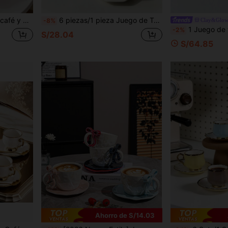
uniones familiares, saborear café, té y postres, así como regalos de inauguración de la casa y bodas
6 piezas/1 pieza Juego de Taza de Café y Platillo de Cerámica con Diseño de Rombo de 90ml, Apto para Microondas y Lavavajillas, Taza de Espresso y Taza de Café Árabe, Adecuado para Té de la Tarde, Cafetería, Cocina y Decoración del Hogar, Regalo Perfecto
Clay&Glo
-8%
1 Juego de taza y platillo de café de cerámica con diseño floral vintage 
-2%
S/28.04
S/64.85
Ahorro de S/14.03