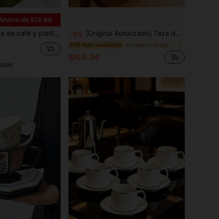
Ahorro de S/3.98
100ml/3.3oz) con flor de albaricoque 3D, iris, cielo estrellado, girasol con asa, 1 pieza de platillo redondo, 1 pieza de cuchara, decoración del hogar única, gran regalo para el Día de San Valentín, Día de la Madre, Navidad
[Original Autorizado] Taza de cerámica con relieve 3D de Woody & Jessie de Disney, taza de café de dibujos animados linda, taza de agua para parejas, taza creativa para leche de desayuno, taza para beber en casa y oficina, regalo de cumpleaños
-3%
en nuevo Vasos
#10 Más vendidos
S/65.36
ales