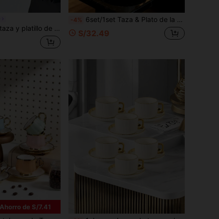
6set/1set Taza & Plato de la Serie Cerámica con Rayas Verticales Doradas & Plateadas, Taza de Arte de Espresso Latte, Taza de Té de la Tarde Exquisita que Incluye Taza de Café y Plato. Adecuado para Hotel, Restaurante, Uso Doméstico, Decoración de Mesa, Té de la Tarde, Beber Café, Té de Flores, Regalo Personalizado, Recuerdo, Fiesta, Reunión, Cumpleaños, Regalo de Boda y Cena. Regalo Perfecto del Día de San Valentín para Él, Regalo del Día de la Madre
w
-4%
francés, taza y platillo para agua/té de la tarde, taza y platillo como regalo para ocasiones especiales
S/32.49
Ahorro de S/7.41