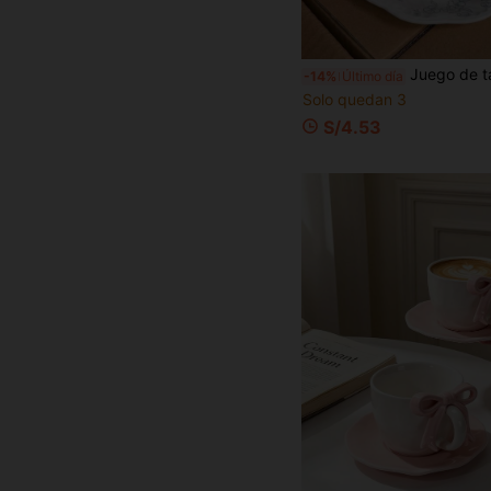
Juego de taza de café y platillo de cerámica estilo francés, plato para merienda de té de la tarde, plato de postre, taza para arte latte, taza de té con flores, elegante juego de taza de café y
-14%
Último día
Solo quedan 3
S/4.53