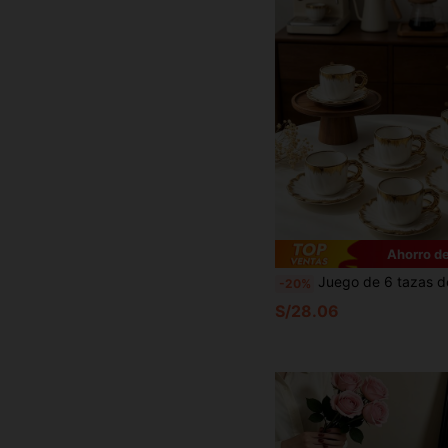
Ahorro de
Juego de 6 tazas de café y platillos con borde floral enchapado en oro, incluye taza de café y platillo, apto para lavavajillas. Adecuado para hotel, restaurante, uso doméstico, decoración de mesa, té de la tarde, tomar café, té de hierbas, regalo personalizado, recuerdo, suministros de cocina, 
-20%
S/28.06