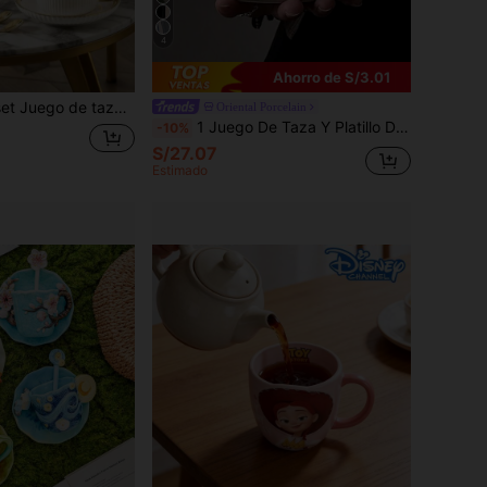
4
Ahorro de S/3.01
ales en relieve y fondo dorado electrochapado, Taza, Juego de té de la tarde, Un ritual completo de taza y platillo de café, Taza de té de la tarde de cerámica de lujo exquisita y ligera de alta calidad, Taza de leche de arte, Caja de regalo de taza de café minimalista, Juego de regalo de taza de café
Oriental Porcelain
1 Juego De Taza Y Platillo De Cerámica A Rayas De Estilo Nórdico, Juego De Taza Y Platillo De Café Con Leche Cilíndrico Redondo Estilo Ins, Taza De Vidrio Para Beber Y Juego De Taza Y Platillo De Té Delicado Para Uso Doméstico O Té De La Tarde
-10%
S/27.07
Estimado