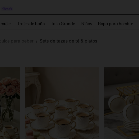
y
and down arrow keys to navigate search Búsqueda reciente and Busca y Encuentr
 mujer
Trajes de baño
Talla Grande
Niños
Ropa para hombre
ículos para beber
Sets de tazas de té & platos
/