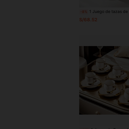
1 Juego de tazas de café y platillos con grandes asas en forma de lazo; las tazas tienen asas resistentes al calor y son aptas para lavavajillas. Ideal para disfrutar del té de la tarde, los postres y el espresso, o como un juego de regalo o un regalo de vuelta a la escuela. Igualmente adecuado para re
-8%
S/68.52