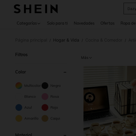
Daz
Use up 
Categorías
Solo para ti
Novedades
Ofertas
Ropa de
Página principal
Hogar & Vida
Cocina & Comedor
Art
/
/
/
Filtros
Más
Color
Multicolor
Negro
Blanco
Rosa
Azul
Rojo
Amarillo
Caqui
Material