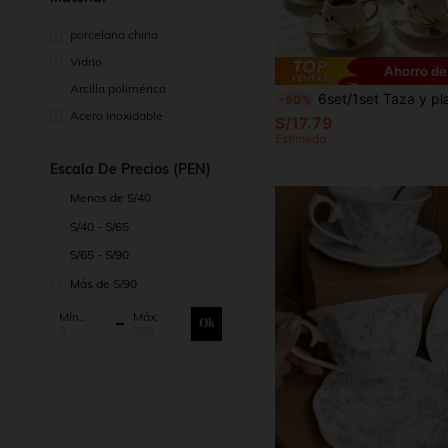
porcelana china
Vidrio
Ahorro de
Arcilla polimérica
6set/1set Taza y plato de cerámica con relieve de flor de ciruelo de 90ML, taza de arte de espresso latte, exquisita taza de té de la tarde que incluye taza de café y plato. Adecuado para hotel, restaurante, uso doméstico, decoración de mesa, té de la tarde, beber café, té de flores, regalo personalizado, recuerdo, fiesta, 
-50%
Acero Inoxidable
S/17.79
Estimado
Escala De Precios (PEN)
Menos de S/40
S/40 - S/65
S/65 - S/90
Más de S/90
Mín.:
Máx:
Ok