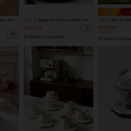
 platillo para uso diario, taza de leche para desayuno y plato para pan, perfecto como regalo para mayores y mejores amigos
1 Juego de taza y platillo de café con diseño floral pintado a mano, juego de té de la tarde de cerámica vintage elegante, regalo de inauguración de casa y festividades para amigos
1 Set de taza de café y platillo de cerámica estilo pintado a mano de Van Gogh (180ml/6oz), taza de gran capacidad (380ml/13oz), 4 piezas de taza de espresso (
-3%
-5%
S/75.60
S/10.65
Estimado
Clientes habituales
Clientes habitu