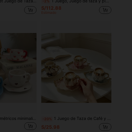
vavajillas, Microondas. Juego de Taza y Platillo de Cerámica Vintage, Perfecto para Té de la Tarde, Postres, Espresso, Café Árabe, También Adecuado como Juego de Regalo o Útiles Escolares, Caja de Regalo para Té de la Tarde, Vajilla para Té de la Tarde.
1 Juego, Juego de taza y platillo de café de cerámica premium de lujo con borde dorado, juego de taza con plato y cuchara, taza para beber en el hogar, taza de té con flores, taza de café estilo americano, juego de té de la tarde estilo europeo con tazas con asa
-2%
S/112.88
Estimado
Taza y platillo asimétricos minimalistas de cerámica, exclusivo set para desayuno, leche, café, oficina, dormitorio
1 Juego de Taza de Café y Plato de Cerámica con Forma de Hoja con Taza de Té, Asa Resistente al Calor y Plato con Forma de Hoja, Apto para Lavavajillas, Adecuado para Té de la Tarde, Postres y Espresso, También como Juego de Regalo o Regalo de Regreso a Clases
-20%
S/25.98