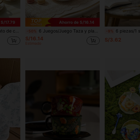
 S/17.79
Ahorro de S/16.14
reunión, cumpleaños, regalo de boda y cena. Adecuado como regalo del Día de San Valentín para él, regalo del Día de la Madre
6 Juegos/Juego Taza y platillo de cerámica con borde dorado en relieve estilo europeo, Juego de taza y platillo de espresso italiano de cerámica, que incluye taza de café y platillo, apto para lavavajillas. Adecuado para hotel, restaurante, uso doméstico, decoración de mesa, té de la tarde, tomar café, té de hierbas, regalo personalizado, recuerdo, suministros de cocina, fiesta, cumpleaños, boda, aniversario. Adecuado como regalo para el Día de San Valentín, Día de la Madre.
6 piezas/1 set Juego de taza y platillo de café estilo europeo, Juego de taza de cerámica con relieve vintage, Juego de té de la tarde y caja de regalo de taza de té, Taza minimalista, Taza de café de cerámica con rayas vertic
-50%
-9%
S/16.14
S/3.62
Estimado