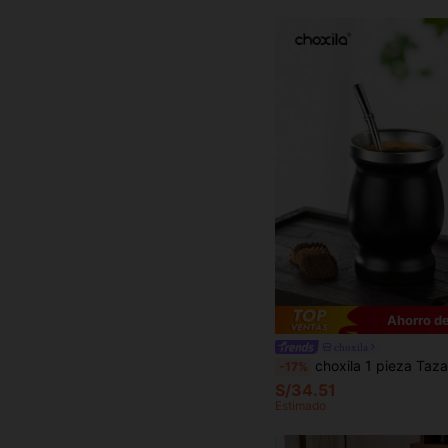
Ahorro de
choxila
choxila 1 pieza Taza tradicional de mate negro, taza/taza de mate de calabaza natural, taza de café, taza de mate de doble capa de acero inoxidable con juego de pajita, jue
-17%
S/34.51
Estimado