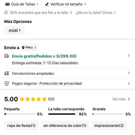
Guía de Tallas
Verificar mi tamaño
92%
encontró que era fiel a la talla
¿No es tu talla? Dinos
Más Opciones
midi
Envío a
Peru
Envío gratis(Pedidos ≥ S/299.00)
Entrega estimada:
7-15 Días laborables
Devoluciones aceptadas
Pagos seguros · Protección de privacidad
5.00
(52)
Ver más
Pequeña
La talla corresponde
Grande
5%
92%
3%
ropa de fiesta
(1)
sin diferencia de color
(1)
impresionante
(2)