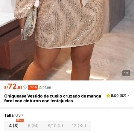
1/7
72
-26%
S/
.51
S/97.99
Chiquease Vestido de cuello cruzado de manga
5.00
(
52
)
farol con cinturón con lentejuelas
Talla
US
8 left
4
(S)
6
(M)
8/10
(L)
12
(XL)