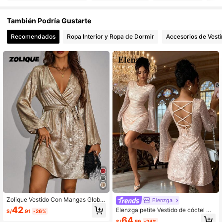
287K Seguidores
4.91
También Podría Gustarte
Recomendados
Ropa Interior y Ropa de Dormir
Accesorios de Vesti
287K Seguidores
4.91
287K Seguidores
4.91
287K Seguidores
4.91
287K Seguidores
4.91
287K Seguidores
4.91
Zolique Vestido Con Mangas Globo
Elenzga
Y Cinturón
42
Elenzga petite Vestido de cóctel mi
S/
.91
-26%
ni con espalda descubierta, cintura
64
S/
.59
-24%