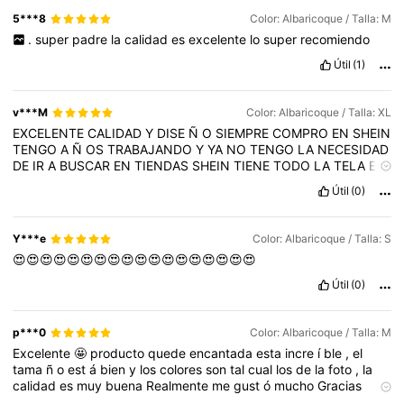
5***8
Color: Albaricoque / Talla: M
.
super
padre
la
calidad
es
excelente
lo
super
recomiendo
Útil
(1)
v***M
Color: Albaricoque / Talla: XL
EXCELENTE
CALIDAD
Y
DISE
Ñ
O
SIEMPRE
COMPRO
EN
SHEIN
TENGO
A
Ñ
OS
TRABAJANDO
Y
YA
NO
TENGO
LA
NECESIDAD
DE
IR
A
BUSCAR
EN
TIENDAS
SHEIN
TIENE
TODO
LA
TELA
ES
PERFECTA
SU
TALLA
SON
CORRECTAS
COLORES
Y
ESTILOS
Útil
(0)
SON
HERMOSOS
100
%
A
LA
MODA
AMO
A
SHEIN
LLEGO
EN
EL
PLASO
ESTIMADO
QUE
DECIA
RECOMIENDO
AMPLEAMENTE
ESTA
APP
Y***e
Color: Albaricoque / Talla: S
😍😍😍😍😍😍😍😍😍😍😍😍😍😍😍😍😍😍
Útil
(0)
p***0
Color: Albaricoque / Talla: M
Excelente
🤩
producto
quede
encantada
esta
incre
í
ble
,
el
tama
ñ
o
est
á
bien
y
los
colores
son
tal
cual
los
de
la
foto
,
la
calidad
es
muy
buena
Realmente
me
gust
ó
mucho
Gracias
SHEIN