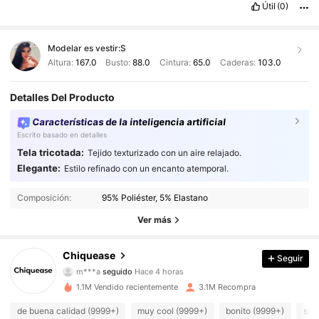
Útil
(0)
Modelar es vestir:
S
Altura:
167.0
Busto:
88.0
Cintura:
65.0
Caderas:
103.0
Detalles Del Producto
Características de la inteligencia artificial
Escrito basado en detalles
Tela tricotada:
Tejido texturizado con un aire relajado.
Elegante:
Estilo refinado con un encanto atemporal.
287K Seguidores
4.91
Composición:
95% Poliéster, 5% Elastano
287K Seguidores
4.91
Ver más
287K Seguidores
4.91
Chiquease
Seguir
m***a
seguido
Hace 4 horas
287K Seguidores
4.91
1.1M Vendido recientemente
3.1M Recompra
287K Seguidores
4.91
de buena calidad (9999+)
muy cool (9999+)
bonito (9999+)
sua