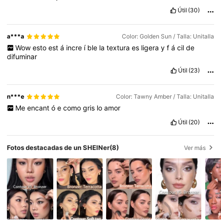
Útil
(30)
a***a
Color: Golden Sun / Talla: Unitalla
Wow
esto
est
á
incre
í
ble
la
textura
es
ligera
y
f
á
cil
de
difuminar
Útil
(23)
n***e
Color: Tawny Amber / Talla: Unitalla
Me
encant
ó
e
como
gris
lo
amor
Útil
(20)
Fotos destacadas de un SHEINer
(8)
Ver más