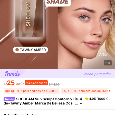
1/14
25
-42%
con cupón
S/
.09
S/43.00
18% DE DTO. para pedidos de +S/30.60
5% DE DTO. para pedidos de +S/10.20
SHEGLAM Sun Sculpt Contorno LíQui
4.95
(
1000+
)
do-Tawny Amber Marca De Belleza Cos
méTica Maquillaje Para Mujeres Y NiñAs