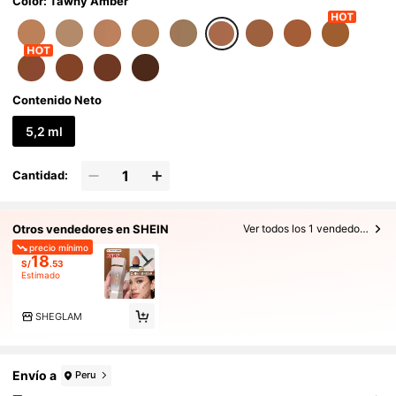
Color: Tawny Amber
Contenido Neto
5,2 ml
Cantidad:
Otros vendedores en SHEIN
Ver todos los 1 vendedores
precio mínimo
18
S/
.53
Estimado
SHEGLAM
Envío a
Peru