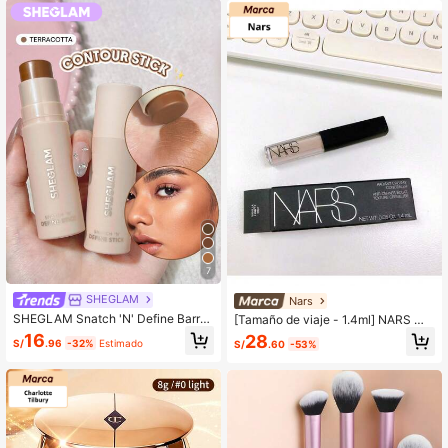
7
SHEGLAM
Nars
SHEGLAM Snatch 'N' Define Barra-
[Tamaño de viaje - 1.4ml] NARS Mi
Terracotta Marca De Belleza Cosm
ni Radiant Creamy Concealer #L2-
16
28
S/
.96
-32%
Estimado
S/
.60
-53%
éTica Maquillaje Para Mujeres Y Ni
VANILLA-1.4ml Muy claro con subt
ñAs
onos neutros / #M1-Custard-1.4ml
Medio con subtonos neutros