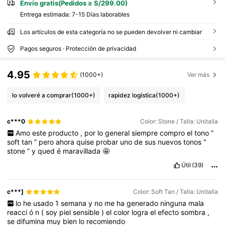
Envío gratis(Pedidos ≥ S/299.00)
Entrega estimada:
7-15 Días laborables
Los artículos de esta categoría no se pueden devolver ni cambiar
Pagos seguros · Protección de privacidad
4.95
(1000+)
Ver más
lo volveré a comprar
(1000+)
rapidez logística
(1000+)
c***0
Color: Stone / Talla: Unitalla
Amo
este
producto
,
por
lo
general
siempre
compro
el
tono
“
soft
tan
”
pero
ahora
quise
probar
uno
de
sus
nuevos
tonos
“
stone
”
y
qued
é
maravillada
🤩
Útil
(39)
c***]
Color: Soft Tan / Talla: Unitalla
lo
he
usado
1
semana
y
no
me
ha
generado
ninguna
mala
reacci
ó
n
(
soy
piel
sensible
)
el
color
logra
el
efecto
sombra
,
se
difumina
muy
bien
lo
recomiendo