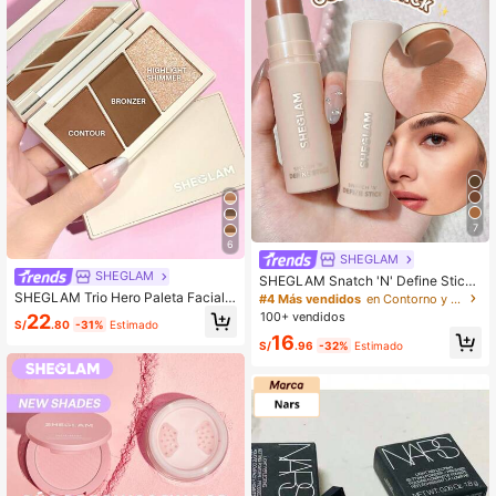
7
6
SHEGLAM
SHEGLAM
SHEGLAM Snatch 'N' Define Stick-
Golden Sun Marca De Belleza Cos
SHEGLAM Trio Hero Paleta Facial-
#4 Más vendidos
en Contorno y bronceador
méTica Maquillaje Para Mujeres Y
Camel Marca de Belleza Cosmética
100+ vendidos
22
S/
.80
-31%
Estimado
NiñAs
Maquillaje para Mujeres y Niñas
16
S/
.96
-32%
Estimado