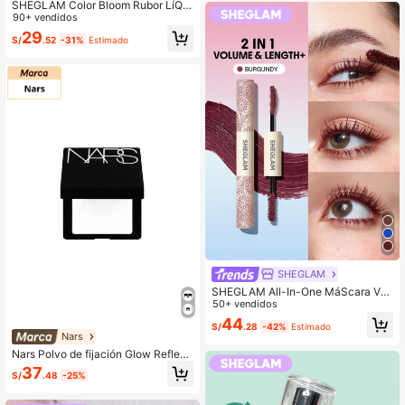
SHEGLAM Color Bloom Rubor LíQui
do Acabado Mate-Devoted Coloret
90+ vendidos
e Marca De Belleza CosméTica Ma
29
S/
.52
-31%
Estimado
quillaje Para Mujeres Y NiñAs
SHEGLAM
SHEGLAM All-In-One MáScara Vol
umen & Longitud-Waterproof Burgu
50+ vendidos
ndy PestañAs Marca De Belleza Co
44
S/
.28
-42%
Estimado
sméTica Maquillaje Para Mujeres Y
Nars
NiñAs
Nars Polvo de fijación Glow Reflecti
on™ - Polvo compacto
37
S/
.48
-25%