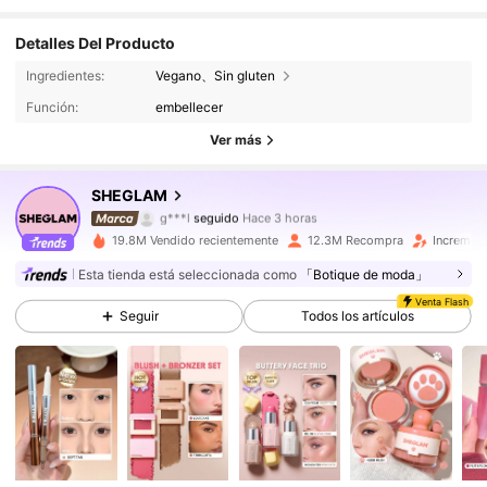
Detalles Del Producto
4.7M Seguidores
4.94
Ingredientes:
Vegano、Sin gluten
Función:
embellecer
4.7M Seguidores
4.94
Ver más
4.7M Seguidores
4.94
SHEGLAM
4.7M Seguidores
4.94
19.8M Vendido recientemente
12.3M Recompra
Incremen
4.7M Seguidores
4.94
Esta tienda está seleccionada como
「Botique de moda」
Venta Flash
Seguir
Todos los artículos
4.7M Seguidores
4.94
4.7M Seguidores
4.94
4.7M Seguidores
4.94