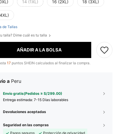
(0XL)
14 (1XL)
16 (2XL)
18 (3XL)
(4XL)
a de Tallas
u talla? Dime cuál es tu talla
AÑADIR A LA BOLSA
asta
17
puntos SHEIN calculados al finalizar la compra.
ío a
Peru
Envío gratis(Pedidos ≥ S/299.00)
Entrega estimada:
7-15 Días laborables
Devoluciones aceptadas
Seguridad en las compras
Pagos seguros
Protección de privacidad