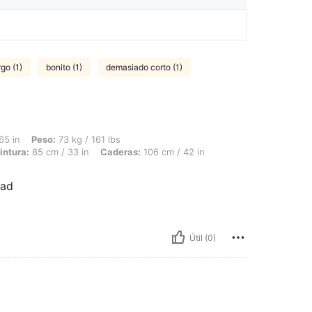
go (1)
bonito (1)
demasiado corto (1)
: 73 kg / 161 lbs, Forma del cuerpo: Rectángulo, Busto: 100 cm / 39.4 in, Cintura:
65 in
Peso:
73 kg / 161 lbs
intura:
85 cm / 33 in
Caderas:
106 cm / 42 in
dad
Útil (0)