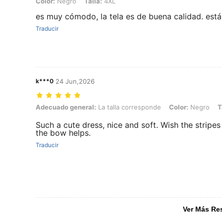
Color: Negro, Talla: 4XL
Color:
Negro
Talla:
4XL
es muy cómodo, la tela es de buena calidad. est
Traducir
k***0
24 Jun,2026
Adecuado general: La talla corresponde, Color: Negro, Talla: 3XL
Adecuado general:
La talla corresponde
Color:
Negro
T
Such a cute dress, nice and soft. Wish the stripes
the bow helps.
Traducir
Ver Más Re