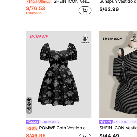
SHEIN ICON Vestido de punto con cuello cuadrado, copa de busto dividida y cintura entallada, adecuado para uso diario, estilo Y2K, vuelta al colegio, boho, vestido de verano en tallas grandes
-14%
¡Últimos 3 días
S/76.53
S/62.99
Estimado
7
ROMWE
SHEIN ICON
ROMWE Goth Vestido casual diario con estampado de dibujos animados para mujer de talla grande
-26%
S/46.95
S/44.49