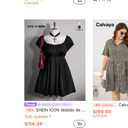
Estimado
Calvaya Vestido smock de
SHEIN ICON CURVE
-4%
¡Últimos 3 días
SHEIN ICON Vestido de fiesta casual plisado de unicolor para mujer talla grande
-15%
S/60.95
Estimado
Solo quedan 1
S/54.39