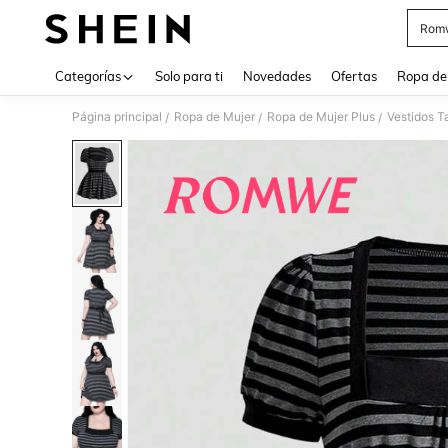
Rom
Use up 
Categorías
Solo para ti
Novedades
Ofertas
Ropa de
Página principal
Ropa de Mujer
Ropa de Mujer Plus
Vestidos T
/
/
/