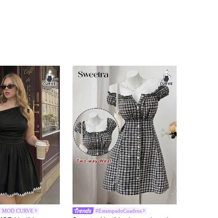
N MOD CURVE
#EstampadoCuadros