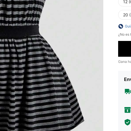
12 
20 
Guí
¿No es t
Gana h
Env