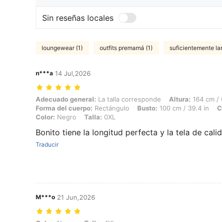
Sin reseñas locales
loungewear (1)
outfits premamá (1)
suficientemente lar
n***a
14 Jul,2026
Adecuado general: La talla corresponde, Altura: 164 cm / 65 in, Peso
Adecuado general:
La talla corresponde
Altura:
164 cm / 
Forma del cuerpo:
Rectángulo
Busto:
100 cm / 39.4 in
C
Color:
Negro
Talla:
0XL
Bonito tiene la longitud perfecta y la tela de cali
Traducir
M***o
21 Jun,2026