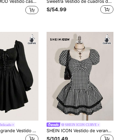
 máquina de flores de concha, artesanía especial, talla grande, color negro sólido, hombro asimétrico, adecuado para verano, citas, oficina, festival de música
Sweetra Vestido de cuadros de longitud hasta la rodilla con mangas cortas, hombros descubiertos, cintura acampanada y dobladillo acampanado, elegante, retro, lindo y casual para vacaciones y universidad, para mujeres de talla grande
S/54.99
Delicado
SHEIN ICON CURVE
Sweetra Talla grande Vestido con cordón delantero ribete fruncido
SHEIN ICON Vestido de verano para mujer talla grande con estampado de guinga, cuello con forma de corazón, mangas abullonadas y dobladillo con diseño de pastel en capas
S/101.49