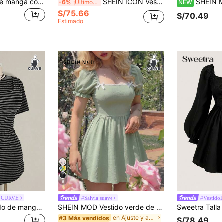
Sunspun Vestido de manga corta con cuello cuadrado y estampado de cuadros, talla grande, para verano
SHEIN ICON Vestido de talla grande Y2K vintage con cuello cuadrado y estampado de cuadros, vestido midi con abertura frontal, vestido vintage gótico punk
SHEIN MOD Vestido casual de vacaciones vintage con bloques de color, estampado a
-6%
¡Últimos 3 días
NEW
S/75.66
S/70.49
Estimado
9
 CURVE
#Salvia suave
#Vestido
SHEIN ICON Vestido de manga corta con cuello asimétrico a rayas negras & grises para mujer de talla grande
SHEIN MOD Vestido verde de manga abullonada talla grande, vestido con volantes florales y decoración de mariposa, vestido romántico pastoril, vestido corto casual de vacaciones
en Ajuste y acampanado Vestidos De Talla Grande
#3 Más vendidos
S/78.49