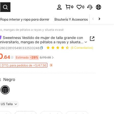
0
0
a. Press Enter to select.
Ropa interior y ropa para dormir
Bisutería Y Accesorios
Zapatos
H
io, mangas de pétalos a rayas y silueta evasé
Sweetness Vestido de mujer de talla grande con
 universitario, mangas de pétalos a rayas y silueta
z260228105490332533246
(8 Comentarios)
0
.64
ICE AND AVAILABILITY
Estimado
-29%
S/70.99
 DTO. para pedidos de +S/47.56
:
Negro
US Talla