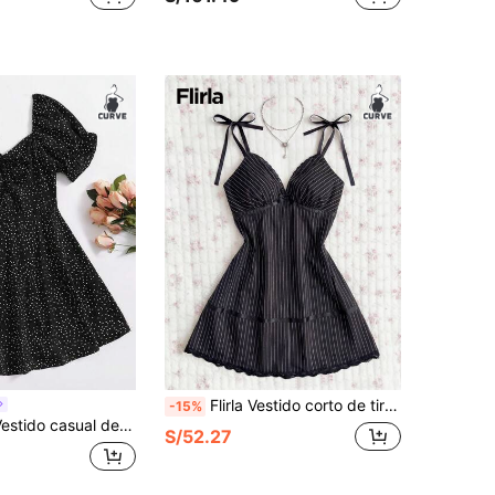
Flirla Vestido corto de tirantes para mujer talla grande estilo europeo y americano, sexy, picante y dulce, con encaje, rayas y patchwork
-15%
n cuello de corazón, nudo delantero y estampado de lunares para mujer de talla grande
S/52.27