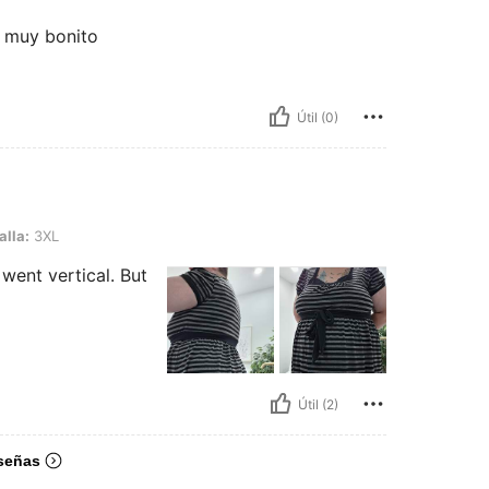
á muy bonito
Útil (0)
alla:
3XL
 went vertical. But
Útil (2)
señas