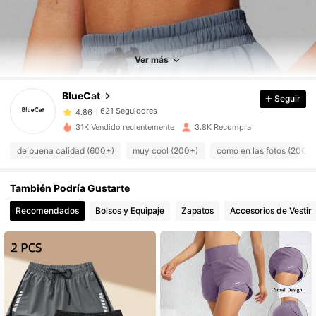
621 Seguidores
4.86
621 Seguidores
4.86
Ver más
621 Seguidores
4.86
621 Seguidores
4.86
BlueCat
Seguir
621 Seguidores
4.86
31K Vendido recientemente
3.8K Recompra
621 Seguidores
4.86
de buena calidad (600+)
muy cool (200+)
como en las fotos (200+)
621 Seguidores
4.86
621 Seguidores
4.86
También Podría Gustarte
621 Seguidores
4.86
Recomendados
Bolsos y Equipaje
Zapatos
Accesorios de Vestir
621 Seguidores
4.86
621 Seguidores
4.86