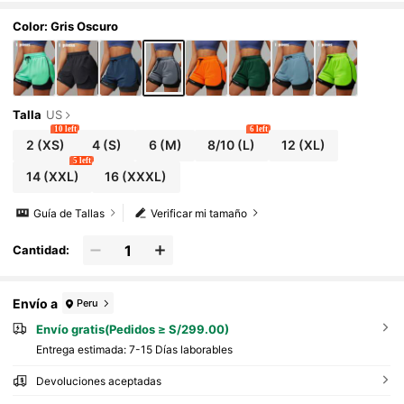
Color: Gris Oscuro
Talla
US
10 left
6 left
2
(XS)
4
(S)
6
(M)
8/10
(L)
12
(XL)
5 left
14
(XXL)
16
(XXXL)
Guía de Tallas
Verificar mi tamaño
Cantidad:
Envío a
Peru
Envío gratis(Pedidos ≥ S/299.00)
Entrega estimada:
7-15 Días laborables
Devoluciones aceptadas