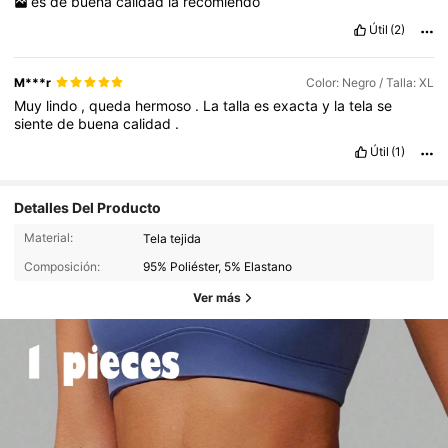
es
de
buena
calidad
la
recomiendo
Útil
(2)
M***r
Color: Negro / Talla: XL
Muy
lindo
,
queda
hermoso
.
La
talla
es
exacta
y
la
tela
se
siente
de
buena
calidad
.
Útil
(1)
Detalles Del Producto
Material:
Tela tejida
Composición:
95% Poliéster, 5% Elastano
Ver más