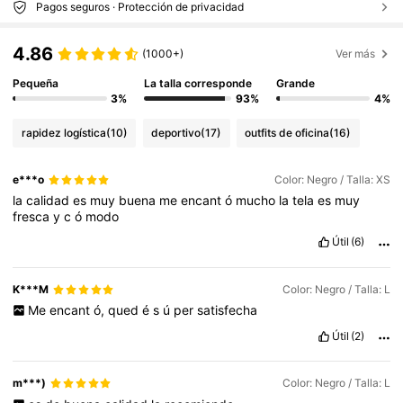
Pagos seguros · Protección de privacidad
4.86
(1000+)
Ver más
Pequeña
La talla corresponde
Grande
3%
93%
4%
rapidez logística
(10)
deportivo
(17)
outfits de oficina
(16)
e***o
Color: Negro / Talla: XS
la
calidad
es
muy
buena
me
encant
ó
mucho
la
tela
es
muy
fresca
y
c
ó
modo
Útil
(6)
K***M
Color: Negro / Talla: L
Me
encant
ó,
qued
é
s
ú
per
satisfecha
Útil
(2)
m***)
Color: Negro / Talla: L