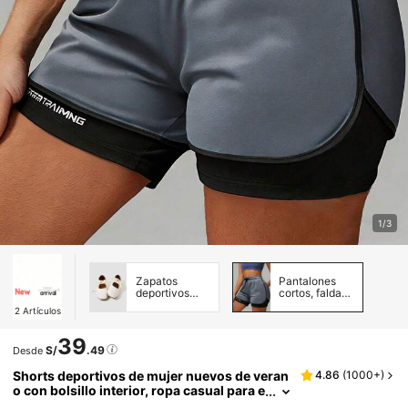
1/3
Zapatos
Pantalones
deportivos
cortos, faldas
casual para
y faldas
2
Artículos
mujer
pantalón para
mujer
39
S/
.49
Desde
Shorts deportivos de mujer nuevos de veran
4.86
(
1000+
)
o con bolsillo interior, ropa casual para e
xteriores