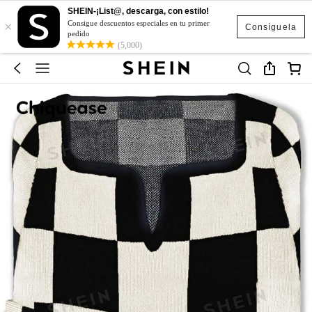
SHEIN-¡List@, descarga, con estilo!
×
Consigue descuentos especiales en tu primer
Consíguela
pedido
(5,000)