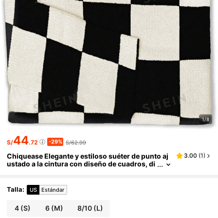
1/8
44
-29%
S/
.72
S/62.99
Chiquease Elegante y estiloso suéter de punto aj
3.00
(
1
)
ustado a la cintura con diseño de cuadros, di
seño elegante para otoño/invierno, jersey de
punto de otoño
Talla
:
US
Estándar
4
(S)
6
(M)
8/10
(L)