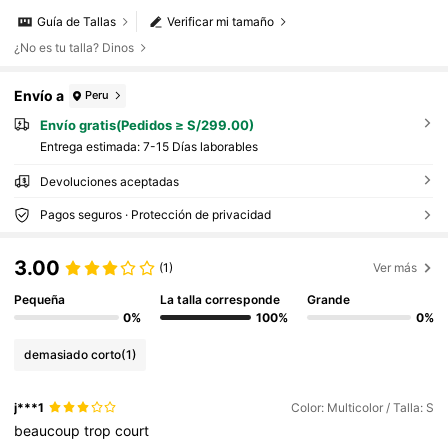
Guía de Tallas
Verificar mi tamaño
¿No es tu talla? Dinos
Envío a
Peru
Envío gratis(Pedidos ≥ S/299.00)
Entrega estimada:
7-15 Días laborables
Devoluciones aceptadas
Pagos seguros · Protección de privacidad
3.00
(1)
Ver más
Pequeña
La talla corresponde
Grande
0%
100%
0%
demasiado corto
(1)
j***1
Color: Multicolor / Talla: S
beaucoup
trop
court