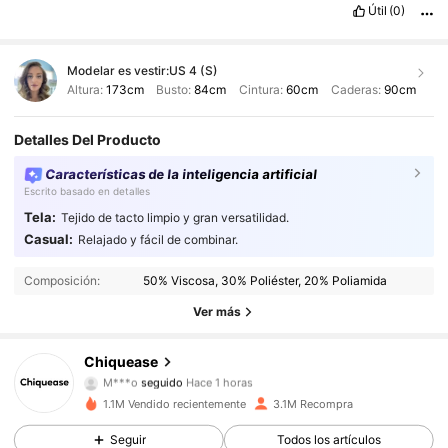
Útil
(0)
Modelar es vestir:
US 4 (S)
Altura:
173cm
Busto:
84cm
Cintura:
60cm
Caderas:
90cm
Detalles Del Producto
Características de la inteligencia artificial
Escrito basado en detalles
Tela:
Tejido de tacto limpio y gran versatilidad.
287K Seguidores
4.91
Casual:
Relajado y fácil de combinar.
Composición:
50% Viscosa, 30% Poliéster, 20% Poliamida
287K Seguidores
4.91
Ver más
287K Seguidores
4.91
Chiquease
M***o
seguido
Hace 1 horas
287K Seguidores
4.91
1.1M Vendido recientemente
3.1M Recompra
287K Seguidores
4.91
Seguir
Todos los artículos