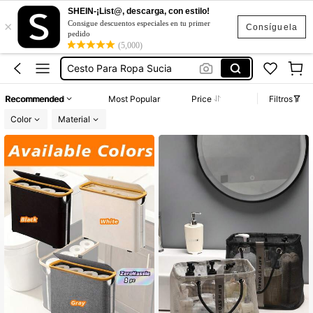
SHEIN-¡List@, descarga, con estilo!
×
Canasta Organizador
Consigue descuentos especiales en tu primer
Consíguela
pedido
Canasta Para Baño
(5,000)
Cesto Para Ropa Sucia
Porta Rollos De Baño
Recommended
Most Popular
Price
Filtros
Organizador Para Baño
Color
Material
Canasta Organizador
Canasta Para Baño