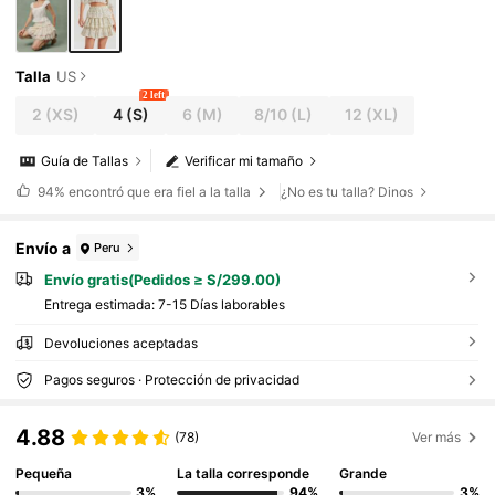
Talla
US
2 left
2
(XS)
4
(S)
6
(M)
8/10
(L)
12
(XL)
Guía de Tallas
Verificar mi tamaño
94%
encontró que era fiel a la talla
¿No es tu talla? Dinos
Envío a
Peru
Envío gratis(Pedidos ≥ S/299.00)
Entrega estimada:
7-15 Días laborables
Devoluciones aceptadas
Pagos seguros · Protección de privacidad
4.88
(78)
Ver más
Pequeña
La talla corresponde
Grande
3%
94%
3%