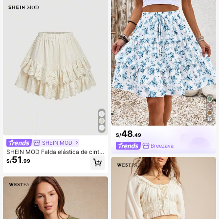
19
48
S/
.49
SHEIN MOD
Breezaya
SHEIN MOD Falda elástica de cintu
51
ra alta con diseño calado y bordad
S/
.99
o, de unicolor para mujer