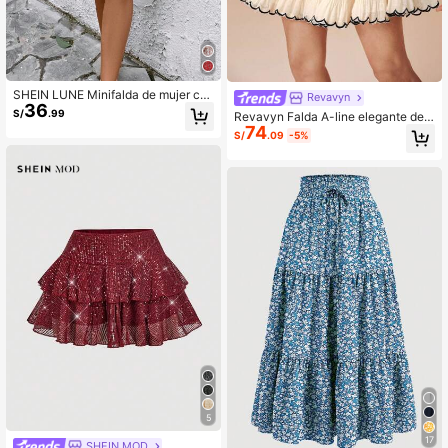
SHEIN LUNE Minifalda de mujer co
Revavyn
36
n estampado de flores pequeñas y
S/
.99
Revavyn Falda A-line elegante de c
volantes
74
olor crema con pliegues, contraste
S/
.09
-5%
de color, bordado y volantes en el b
ajo, versátil para citas y uso diario
5
17
SHEIN MOD