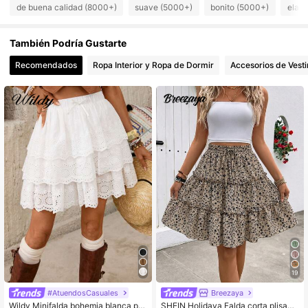
de buena calidad (8000+)
suave (5000+)
bonito (5000+)
elabo
También Podría Gustarte
Recomendados
Ropa Interior y Ropa de Dormir
Accesorios de Vesti
19
#AtuendosCasuales
Breezaya
Wildy Minifalda bohemia blanca par
SHEIN Holidaya Falda corta plisada