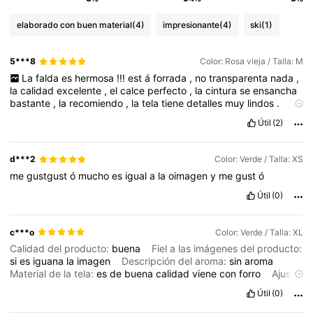
elaborado con buen material
(4)
impresionante
(4)
ski
(1)
5***8
Color: Rosa vieja / Talla: M
La
falda
es
hermosa
!!!
est
á
forrada
,
no
transparenta
nada
,
la
calidad
excelente
,
el
calce
perfecto
,
la
cintura
se
ensancha
bastante
,
la
recomiendo
,
la
tela
tiene
detalles
muy
lindos
.
Calidad del producto:
muy
bueno
Fiel a las imágenes del
Útil
(2)
producto:
tal
cual
imagen
Descripción del aroma:
sin
aroma
Material de la tela:
excelente
Ajuste:
perfecto
d***2
Color: Verde / Talla: XS
me
gustgust
ó
mucho
es
igual
a
la
oimagen
y
me
gust
ó
Útil
(0)
c***o
Color: Verde / Talla: XL
Calidad del producto:
buena
Fiel a las imágenes del producto:
si
es
iguana
la
imagen
Descripción del aroma:
sin
aroma
Material de la tela:
es
de
buena
calidad
viene
con
forro
Ajuste:
ajuste
amplio
Útil
(0)