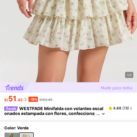
1/5
51
-19%
S/
.43
S/63.49
WESTFADE Minifalda con volantes escal
4.88
(
78
)
onados estampada con flores, confecciona
da con tela de ojal, para usar en primavera y
verano, como atuendo occidental para mujeres
Color: Verde