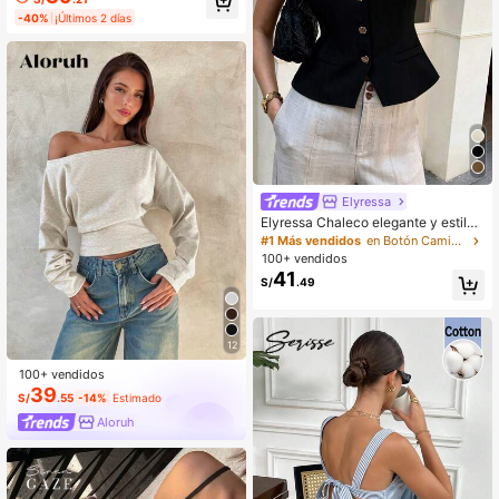
os, Diseño Acampanado, Estilo Esp
-40%
¡Últimos 2 días
alda Descubierta y Detalle de Nudo
Sutil
Elyressa
Elyressa Chaleco elegante y estilos
o de verano francés tejido para dam
#1 Más vendidos
en Botón Camisetas sin mangas frescas
a
100+ vendidos
41
S/
.49
12
100+ vendidos
39
S/
.55
-14%
Estimado
Aloruh