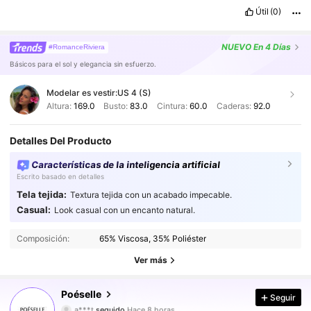
it
is
,
dress
it
up
or
down
.
#
SheinStyle
#
OOTD
Útil
(0)
NUEVO
En 4 Días
#RomanceRiviera
Básicos para el sol y elegancia sin esfuerzo.
Modelar es vestir:
US 4 (S)
Altura:
169.0
Busto:
83.0
Cintura:
60.0
Caderas:
92.0
Detalles Del Producto
Características de la inteligencia artificial
Escrito basado en detalles
Tela tejida:
Textura tejida con un acabado impecable.
Casual:
Look casual con un encanto natural.
1.5M Seguidores
4.86
Composición:
65% Viscosa, 35% Poliéster
1.5M Seguidores
4.86
Ver más
1.5M Seguidores
4.86
Poéselle
Seguir
a***t
seguido
Hace 8 horas
1.5M Seguidores
4.86