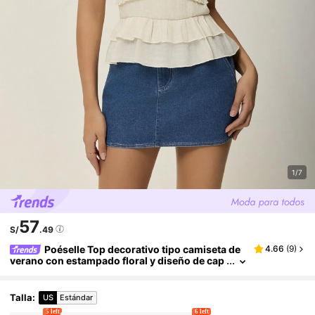
1/7
57
S/
.49
Poéselle Top decorativo tipo camiseta de
4.66
(
9
)
verano con estampado floral y diseño de cap
as, estilo francés, nueva colección de primav
era y verano, top elegante para mujer
Talla
:
US
Estándar
5 left
6 left