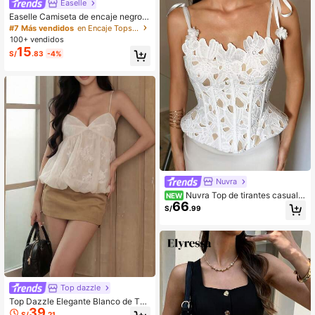
Easelle
Easelle Camiseta de encaje negro p
ara mujer
#7 Más vendidos
en Encaje Tops, blusas y camisetas de mujer
100+ vendidos
15
S/
.83
-4%
Nuvra
Nuvra Top de tirantes casual v
NEW
66
ersátil de unicolor para uso diario p
S/
.99
ara mujer
Top dazzle
Top Dazzle Elegante Blanco de Tel
39
a Tejida para Mujer con Tirantes Fin
S/
.21