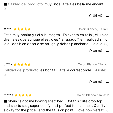
Calidad del producto:
muy
linda
la
tela
es
bella
me
encant
ó
Útil
(0)
M***i
Color: Blanco / Talla: S
Est
á
muy
bonita
y
fiel
a
la
imagen
.
Es
exacta
en
talla
,
el
ú
nico
dilema
es
que
aunque
el
estilo
es
“
arrugado
”,
en
realidad
si
no
la
cuidas
bien
enserio
se
arruga
y
debes
plancharla
.
Lo
cual
es
dif
í
cil
.
Útil
(0)
c***a
Color: Blanco / Talla: L
Calidad del producto:
es
bonita
,
la
talla
corresponde
Ajuste:
es
Útil
(0)
m***a
Color: Blanco / Talla: M
Shein
'
s
got
me
looking
snatched
!
Got
this
cute
crop
top
and
shorts
set
,
super
comfy
and
perfect
for
summer
.
Quality
'
s
okay
for
the
price
,
and
the
fit
is
on
point
.
Love
how
versatile