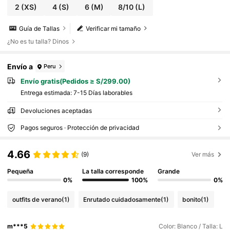
2
(XS)
4
(S)
6
(M)
8/10
(L)
Guía de Tallas
Verificar mi tamaño
¿No es tu talla? Dinos
Envío a
Peru
Envío gratis(Pedidos ≥ S/299.00)
Entrega estimada:
7-15 Días laborables
Devoluciones aceptadas
Pagos seguros · Protección de privacidad
4.66
(9)
Ver más
Pequeña
La talla corresponde
Grande
0%
100%
0%
outfits de verano
(1)
Enrutado cuidadosamente
(1)
bonito
(1)
m***5
Color: Blanco / Talla: L