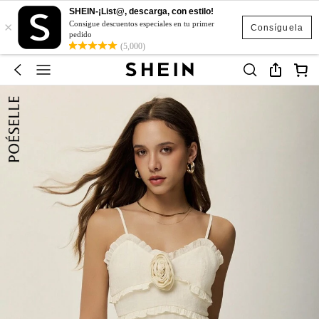
SHEIN-¡List@, descarga, con estilo!
×
Consigue descuentos especiales en tu primer
Consíguela
pedido
(5,000)