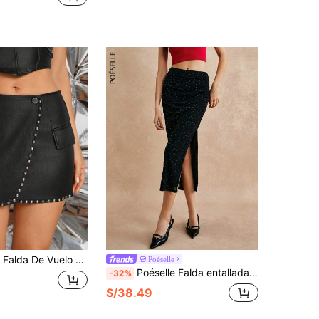
uelo Con Detalles De Cuentas Y Corte Recto
Poéselle
Poéselle Falda entallada con abertura lateral con pedrería termoadhesiva sexy y elegante
-32%
S/38.49