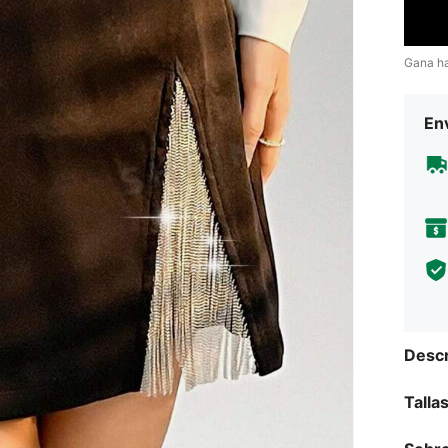
Gana h
Env
Descr
Talla