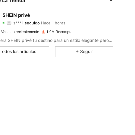
 La Tienda
4.93
3.5K
1.1M
SHEIN privé
s***1
seguido
Hace 1 horas
4.93
3.5K
1.1M
Calificación
Artículos
Seguidores
 Vendido recientemente
1.9M Recompra
4.93
3.5K
1.1M
Considera SHEIN privé tu destino para un estilo elegante pero sin esfuerzo.
4.93
3.5K
1.1M
Todos los artículos
Seguir
4.93
3.5K
1.1M
4.93
3.5K
1.1M
4.93
3.5K
1.1M
4.93
3.5K
1.1M