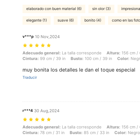
elaborado con buen material (6)
sin olor (3)
impresiona
elegante (1)
suave (6)
bonito (4)
como en las foto
v***p
10 Nov,2024
Adecuado general: La talla corresponde, Altura: 156 cm / 61 in, Peso: 
Adecuado general:
La talla corresponde
Altura:
156 cm / 
Cintura:
99 cm / 39 in
Busto:
100 cm / 39 in
Color:
Neg
muy bonita los detalles le dan el toque especial
Traducir
r***4
30 Aug,2024
Adecuado general: La talla corresponde, Altura: 156 cm / 61 in, Peso: 
Adecuado general:
La talla corresponde
Altura:
156 cm / 
Cintura:
78 cm / 31 in
Busto:
85 cm / 33 in
Color:
Negro