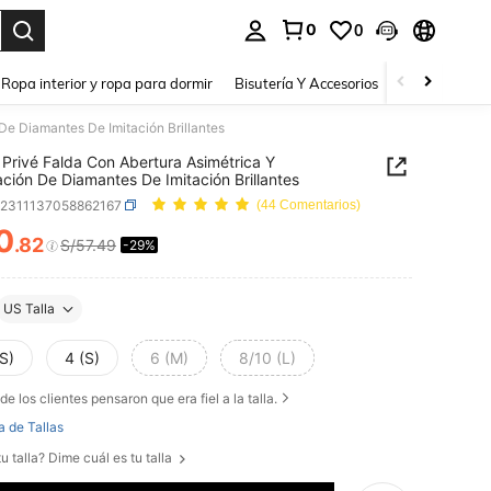
0
0
a. Press Enter to select.
Ropa interior y ropa para dormir
Bisutería Y Accesorios
Zapatos
H
De Diamantes De Imitación Brillantes
Privé Falda Con Abertura Asimétrica Y
ción De Diamantes De Imitación Brillantes
z2311137058862167
(44 Comentarios)
0
.82
S/57.49
-29%
ICE AND AVAILABILITY
US Talla
S)
4 (S)
6 (M)
8/10 (L)
de los clientes pensaron que era fiel a la talla.
a de Tallas
u talla? Dime cuál es tu talla