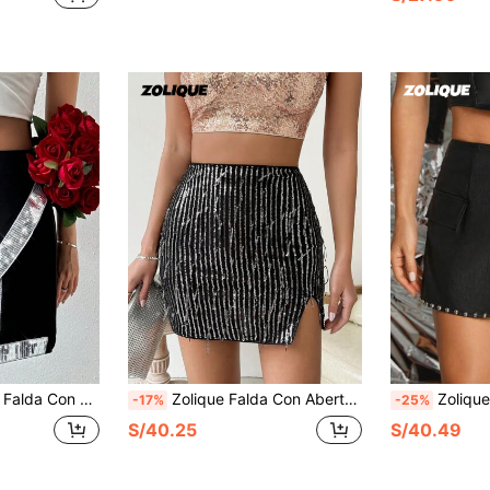
étrico Con Lentejuelas En Contraste
Zolique Falda Con Abertura En El Dobladillo Y Cuentas Decorativas
Zolique Falda De V
-17%
-25%
S/40.25
S/40.49