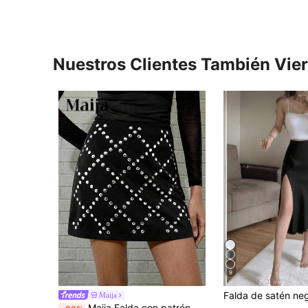
Nuestros Clientes También Vie
9
Maija
Maija Falda con patrón de rombos de strass negros, adecuada para fiestas urbanas y reuniones