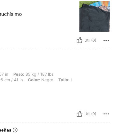
muchísimo
Útil (0)
85 kg / 187 lbs, Caderas: 108 cm / 43 in, Cintura: 72 cm / 28 in, Busto: 105 cm / 4
67 in
Peso:
85 kg / 187 lbs
5 cm / 41 in
Color:
Negro
Talla:
L
Útil (0)
señas