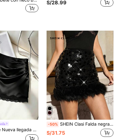
S/28.99
SHEIN Clasi Falda negra elegante de fiesta para mujer con dobladillo de peluche sintético con parches de lentejuelas, falda brillante y brillante elegante para Año Nuevo y Navidad, falda de lentejuelas navideña
Seda
-50%
ra casual elegante de vacaciones para fiesta en la playa sexy con abertura y parches de encaje para mujeres
S/31.75