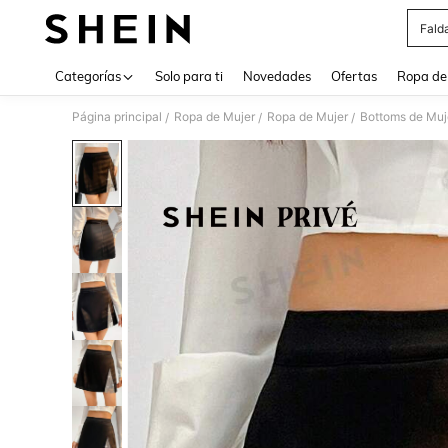
Fald
Use up 
Categorías
Solo para ti
Novedades
Ofertas
Ropa de
Página principal
Ropa de Mujer
Ropa de Mujer
Bottoms de Muj
/
/
/