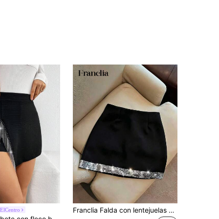
Franclia Falda con lentejuelas elegante y sofisticada, de cintura alta, que estiliza y favorece la figura para primavera y verano
nElCentro
Firerie Skort ribete con fleco bajo asimétrico