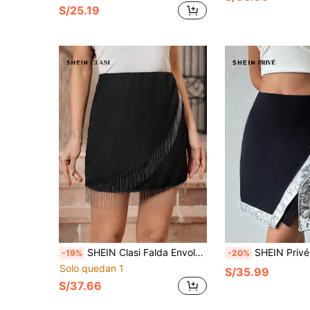
S/25.19
SHEIN Clasi Falda Envolvente Para Mujer Con Detalles De Pedrería Y Borlas En El Dobladillo
SHEIN Privé Falda Con Dobladillo Asim
-19%
-20%
Solo quedan 1
S/35.99
S/37.66