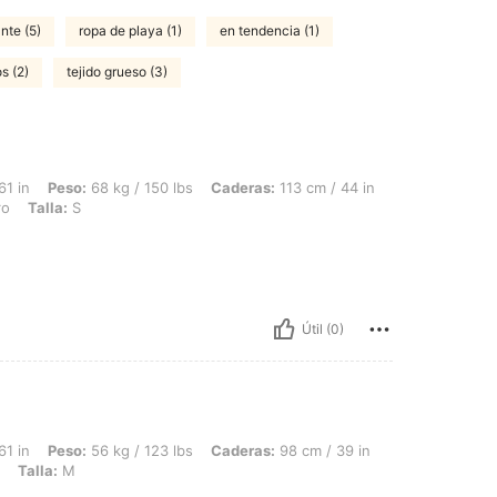
nte (5)
ropa de playa (1)
en tendencia (1)
s (2)
tejido grueso (3)
68 kg / 150 lbs, Caderas: 113 cm / 44 in, Cintura: 99 cm / 39 in, Busto: 100 cm / 3
61 in
Peso:
68 kg / 150 lbs
Caderas:
113 cm / 44 in
ro
Talla:
S
Útil (0)
56 kg / 123 lbs, Caderas: 98 cm / 39 in, Cintura: 78 cm / 31 in, Busto: 85 cm / 33 
61 in
Peso:
56 kg / 123 lbs
Caderas:
98 cm / 39 in
Talla:
M