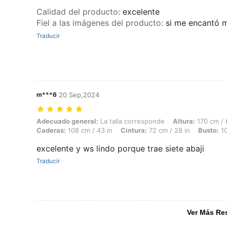
Calidad del producto
:
excelente
Fiel a las imágenes del producto
:
si me encantó 
Traducir
m***6
20 Sep,2024
Adecuado general: La talla corresponde, Altura: 170 cm / 67 in, Peso: 
Adecuado general:
La talla corresponde
Altura:
170 cm / 
Caderas:
108 cm / 43 in
Cintura:
72 cm / 28 in
Busto:
10
excelente y ws lindo porque trae siete abaji
Traducir
Ver Más Re