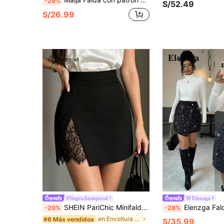
-29%
S/52.49
S/26.99
#NegroAtemporal
Elenzga
SHEIN PariChic Minifalda ajustada de encaje negro con patchwork estilo francés elegante para mujer, otoño/invierno, diseño de cintura alta que optimiza las proporciones del Body, abertura lateral con encaje incorporado que añade detalle, corte ajustado que resalta las curvas sexys, adecuada para ir al trabajo y uso diario, estilo minimalista y exquisito
Elenzga Falda midi negra asimétrica elegante para mujer, adecuad
-20%
-28%
en Envoltura Faldas De Mujer
#6 Más vendidos
S/35.99