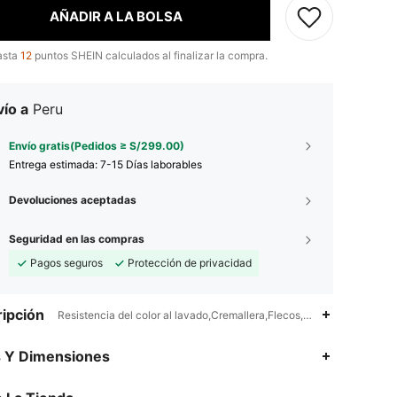
AÑADIR A LA BOLSA
asta
12
puntos SHEIN calculados al finalizar la compra.
ío a
Peru
Envío gratis(Pedidos ≥ S/299.00)
Entrega estimada:
7-15 Días laborables
Devoluciones aceptadas
Seguridad en las compras
Pagos seguros
Protección de privacidad
ipción
Resistencia del color al lavado,Cremallera,Flecos,Halloween
4.93
3.5K
1.1M
s Y Dimensiones
4.93
3.5K
1.1M