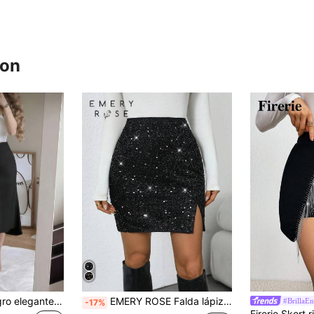
ron
Falda de satén negro elegante de talle alto con abertura alta y botones para mujer, primavera
EMERY ROSE Falda lápiz con detalle de lentejuelas y cuentas con abertura para mujer para fiestas y vacaciones
#BrillaE
-17%