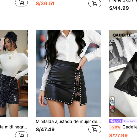
S/36.51
S/44.99
10
Minifalda ajustada de mujer de moda casual de color liso con patchwork de encaje, de piel sintética fina, cuero artificial sin elasticidad, para usar en todas las estaciones, color negro
#SaténY
a para fiestas, citas, volver al colegio, trabajo y uso diario
Qadelle Nueva llegada Primavera/Verano Falda neg
-20%
S/47.49
S/27.99