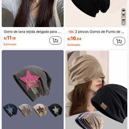
4
Gorro de lana tejida delgado para el posparto, de moda y versátil para el frío
2 piezas Gorros de Punto de Doble Capa de unicolor para Mujer, Estilo Versátil y de Moda, Ideal para Verano, Playa, Vacaciones y Viajes
-5%
11
16
S/
.18
S/
.04
Estimado
Estimado