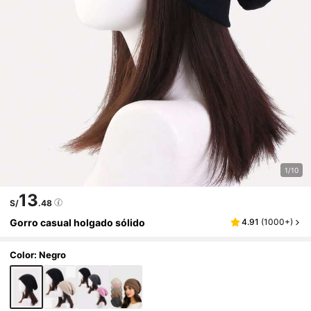
1/10
13
S/
.48
Gorro casual holgado sólido
4.91
(
1000+
)
Color: Negro