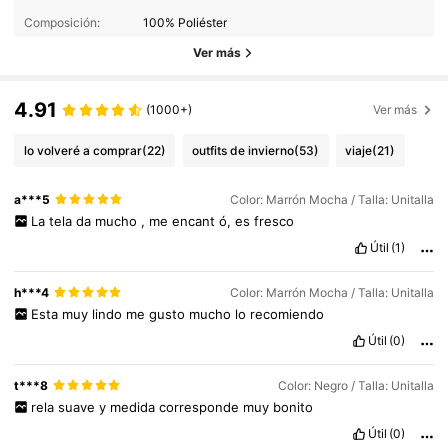
Composición:
100% Poliéster
Ver más
4.91
(1000+)
Ver más
lo volveré a comprar
(22)
outfits de invierno
(53)
viaje
(21)
a***5
Color: Marrón Mocha / Talla: Unitalla
La
tela
da
mucho
,
me
encant
ó,
es
fresco
Útil
(1)
h***4
Color: Marrón Mocha / Talla: Unitalla
Esta
muy
lindo
me
gusto
mucho
lo
recomiendo
Útil
(0)
t***8
Color: Negro / Talla: Unitalla
rela
suave
y
medida
corresponde
muy
bonito
Útil
(0)