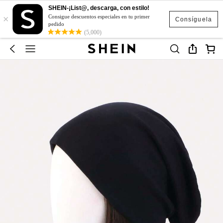
SHEIN-¡List@, descarga, con estilo!
×
Consigue descuentos especiales en tu primer
Consíguela
pedido
(5,000)