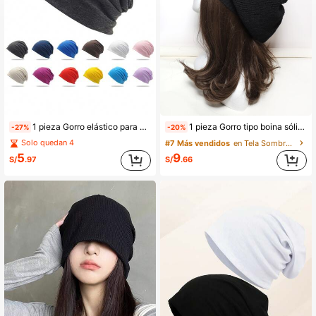
4.8K Seguidores
4.92
4.8K Seguidores
4.92
1 pieza Gorro elástico para mujer, pañuelo para la cabeza con borde suave, gorro para quimioterapia
1 pieza Gorro tipo boina sólido y holgado para el invierno y otoño casual
-27%
-20%
Solo quedan 4
#7 Más vendidos
en Tela Sombreros De Mujer
5
9
S/
.97
S/
.66