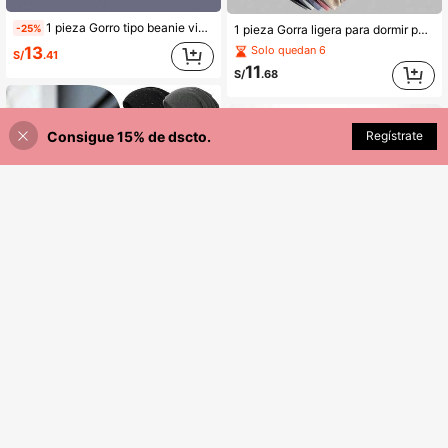
1 pieza Gorro tipo beanie vintage de marca para mujer con bordado de estrella y borde crudo, estilo hip hop callejero dulce y cool, gorro holgado cálido para otoño/invierno
-25%
1 pieza Gorra ligera para dormir para mujeres, tapa de cabeza transpirable y a prueba de viento para el período postparto, gorra para dormir sin presión para hombres y mujeres, para primavera/otoño
13
Solo quedan 6
S/
.41
11
S/
.68
Consigue 15% de dscto.
AÑADIR A LA BOLSA
Regístrate
1 pieza/2 piezas Gorro elástico de mujer casual de unicolor con strass, versátil y de moda
-8%
1 pieza/2 piezas Gorro de punto de unicolor de doble capa para hombre, gorra casual versátil sin visera, para verano, playa, vacaciones, festival, viaje
-3%
13
S/
.87
11
S/
.11